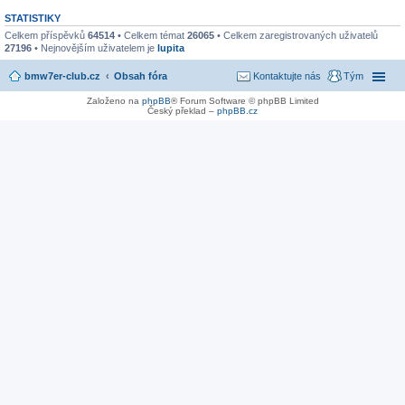
STATISTIKY
Celkem příspěvků
64514
• Celkem témat
26065
• Celkem zaregistrovaných uživatelů
27196
• Nejnovějším uživatelem je
lupita
bmw7er-club.cz
Obsah fóra
Kontaktujte nás
Tým
Založeno na
phpBB
® Forum Software © phpBB Limited
Český překlad –
phpBB.cz