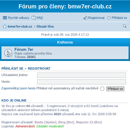
Fórum pro členy: bmw7er-club.cz
Rychlé odkazy
FAQ
Registrovat
Přihlásit se
bmw7er-club.cz
Obsah fóra
led
Právě je sob 08. srp 2026 4:17:13
at
Knihovna
Fórum 7er
Popis vašeho prvního fóra.
Témata:
26061
PŘIHLÁSIT SE
•
REGISTROVAT
Uživatelské jméno:
Heslo:
Zapomněl(a) jsem heslo
Přihlásit mě automaticky při každé návštěvě
KDO JE ONLINE
Ve fóru je celkem
64
uživatelů :: 3 registrovaní, 0 skrytých a 61 hostů (založeno na
uživatelích aktivních během posledních 5 minut)
Nejvíce zde současně bylo přítomno
6020
uživatelů dne sob 11. črc 2026 0:05:58
Registrovaní uživatelé:
Baidu [Spider]
,
Bing [Bot]
,
Majestic-12 [Bot]
Legenda:
Administrátoři
,
Globální moderátoři