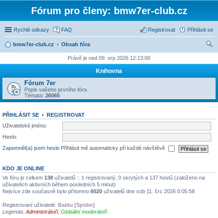
Fórum pro členy: bmw7er-club.cz
Rychlé odkazy
FAQ
Registrovat
Přihlásit se
bmw7er-club.cz
Obsah fóra
led
Právě je ned 09. srp 2026 12:13:00
at
Knihovna
Fórum 7er
Popis vašeho prvního fóra.
Témata:
26065
PŘIHLÁSIT SE
•
REGISTROVAT
Uživatelské jméno:
Heslo:
Zapomněl(a) jsem heslo
Přihlásit mě automaticky při každé návštěvě
KDO JE ONLINE
Ve fóru je celkem
138
uživatelů :: 1 registrovaný, 0 skrytých a 137 hostů (založeno na
uživatelích aktivních během posledních 5 minut)
Nejvíce zde současně bylo přítomno
6020
uživatelů dne sob 11. črc 2026 0:05:58
Registrovaní uživatelé:
Baidu [Spider]
Legenda:
Administrátoři
,
Globální moderátoři