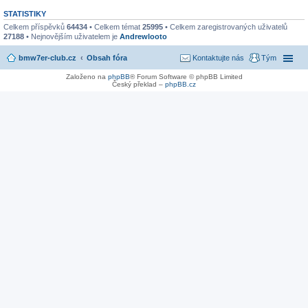
STATISTIKY
Celkem příspěvků
64434
• Celkem témat
25995
• Celkem zaregistrovaných uživatelů
27188
• Nejnovějším uživatelem je
Andrewlooto
bmw7er-club.cz
Obsah fóra
Kontaktujte nás
Tým
Založeno na
phpBB
® Forum Software © phpBB Limited
Český překlad –
phpBB.cz