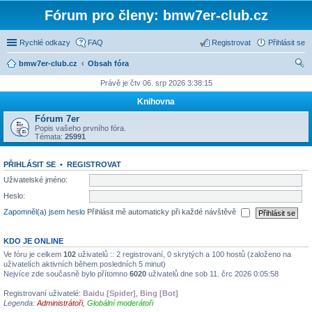
Fórum pro členy: bmw7er-club.cz
Rychlé odkazy
FAQ
Registrovat
Přihlásit se
bmw7er-club.cz
Obsah fóra
led
Právě je čtv 06. srp 2026 3:38:15
at
Knihovna
Fórum 7er
Popis vašeho prvního fóra.
Témata:
25991
PŘIHLÁSIT SE
•
REGISTROVAT
Uživatelské jméno:
Heslo:
Zapomněl(a) jsem heslo
Přihlásit mě automaticky při každé návštěvě
KDO JE ONLINE
Ve fóru je celkem
102
uživatelů :: 2 registrovaní, 0 skrytých a 100 hostů (založeno na
uživatelích aktivních během posledních 5 minut)
Nejvíce zde současně bylo přítomno
6020
uživatelů dne sob 11. črc 2026 0:05:58
Registrovaní uživatelé:
Baidu [Spider]
,
Bing [Bot]
Legenda:
Administrátoři
,
Globální moderátoři