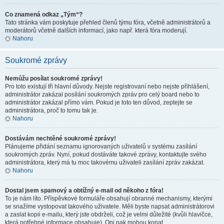
Co znamená odkaz „Tým“?
Tato stránka vám poskytuje přehled členů týmu fóra, včetně administrátorů a
moderátorů včetně dalších informací, jako např. která fóra moderují.
Nahoru
Soukromé zprávy
Nemůžu posílat soukromé zprávy!
Pro toto existují tři hlavní důvody. Nejste registrovaní nebo nejste přihlášení,
administrátor zakázal posílání soukromých zpráv pro celý board nebo to
administrátor zakázal přímo vám. Pokud je toto ten důvod, zeptejte se
administrátora, proč to tomu tak je.
Nahoru
Dostávám nechtěné soukromé zprávy!
Plánujeme přidání seznamu ignorovaných uživatelů v systému zasílání
soukromých zpráv. Nyní, pokud dostáváte takové zprávy, kontaktujte svého
administrátora, který má tu moc takovému uživateli zasílání zpráv zakázat.
Nahoru
Dostal jsem spamový a obtížný e-mail od někoho z fóra!
To je nám líto. Příspěvkové formuláře obsahují obranné mechanismy, kterými
se snažíme vystopovat takového uživatele. Měli byste napsat administrátorovi
a zaslat kopii e-mailu, který jste obdrželi, což je velmi důležité (kvůli hlavičce,
která potřebné informace obsahuje). Oni pak mohou konat.