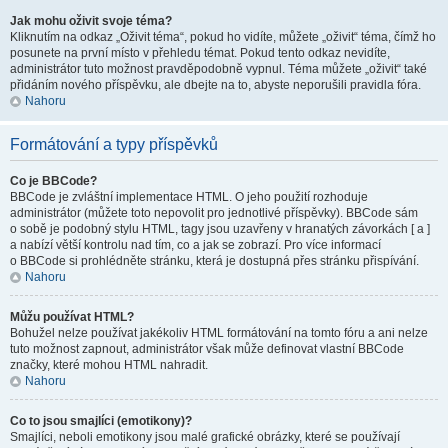
Jak mohu oživit svoje téma?
Kliknutím na odkaz „Oživit téma“, pokud ho vidíte, můžete „oživit“ téma, čímž ho
posunete na první místo v přehledu témat. Pokud tento odkaz nevidíte,
administrátor tuto možnost pravděpodobně vypnul. Téma můžete „oživit“ také
přidáním nového příspěvku, ale dbejte na to, abyste neporušili pravidla fóra.
Nahoru
Formátování a typy příspěvků
Co je BBCode?
BBCode je zvláštní implementace HTML. O jeho použití rozhoduje
administrátor (můžete toto nepovolit pro jednotlivé příspěvky). BBCode sám
o sobě je podobný stylu HTML, tagy jsou uzavřeny v hranatých závorkách [ a ]
a nabízí větší kontrolu nad tím, co a jak se zobrazí. Pro více informací
o BBCode si prohlédněte stránku, která je dostupná přes stránku přispívání.
Nahoru
Můžu používat HTML?
Bohužel nelze používat jakékoliv HTML formátování na tomto fóru a ani nelze
tuto možnost zapnout, administrátor však může definovat vlastní BBCode
značky, které mohou HTML nahradit.
Nahoru
Co to jsou smajlíci (emotikony)?
Smajlíci, neboli emotikony jsou malé grafické obrázky, které se používají