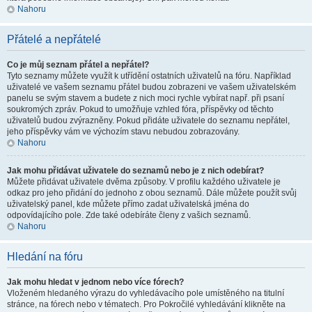
Nahoru
Přátelé a nepřátelé
Co je můj seznam přátel a nepřátel?
Tyto seznamy můžete využít k utřídění ostatních uživatelů na fóru. Například
uživatelé ve vašem seznamu přátel budou zobrazeni ve vašem uživatelském
panelu se svým stavem a budete z nich moci rychle vybírat např. při psaní
soukromých zpráv. Pokud to umožňuje vzhled fóra, příspěvky od těchto
uživatelů budou zvýrazněny. Pokud přidáte uživatele do seznamu nepřátel,
jeho příspěvky vám ve výchozím stavu nebudou zobrazovány.
Nahoru
Jak mohu přidávat uživatele do seznamů nebo je z nich odebírat?
Můžete přidávat uživatele dvěma způsoby. V profilu každého uživatele je
odkaz pro jeho přidání do jednoho z obou seznamů. Dále můžete použít svůj
uživatelský panel, kde můžete přímo zadat uživatelská jména do
odpovídajícího pole. Zde také odebíráte členy z vašich seznamů.
Nahoru
Hledání na fóru
Jak mohu hledat v jednom nebo více fórech?
Vloženém hledaného výrazu do vyhledávacího pole umístěného na titulní
stránce, na fórech nebo v tématech. Pro Pokročilé vyhledávání klikněte na