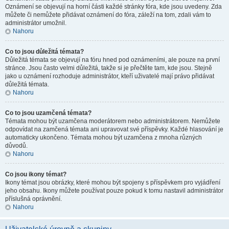
Oznámení se objevují na horní části každé stránky fóra, kde jsou uvedeny. Zda
můžete či nemůžete přidávat oznámení do fóra, záleží na tom, zdali vám to
administrátor umožnil.
Nahoru
Co to jsou důležitá témata?
Důležitá témata se objevují na fóru hned pod oznámeními, ale pouze na první
stránce. Jsou často velmi důležitá, takže si je přečtěte tam, kde jsou. Stejně
jako u oznámení rozhoduje administrátor, kteří uživatelé mají právo přidávat
důležitá témata.
Nahoru
Co to jsou uzamčená témata?
Témata mohou být uzamčena moderátorem nebo administrátorem. Nemůžete
odpovídat na zamčená témata ani upravovat své příspěvky. Každé hlasování je
automaticky ukončeno. Témata mohou být uzamčena z mnoha různých
důvodů.
Nahoru
Co jsou ikony témat?
Ikony témat jsou obrázky, které mohou být spojeny s příspěvkem pro vyjádření
jeho obsahu. Ikony můžete používat pouze pokud k tomu nastavil administrátor
příslušná oprávnění.
Nahoru