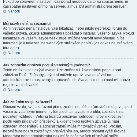
Pokud po správném nastavení čas pořád neodpovídá tomu současnému, je
čas špatně nastaven přímo na serveru a musí být administrátorem opraven.
Nahoru
Můj jazyk není na seznamu!
Administrátor nenainstaloval vaši lokalizaci nebo nikdo nepřeložil fórum do
vašeho jazyka. Zkuste administrátora požádat o instalaci vašeho jazyka. Pokud
lokalizace ve vašem jazyce neexistuje, můžete vytvořit nový překlad. Více
informací je k nalezení na webových stránkách phpBB (viz odkaz na stránkách
fóra dole).
Nahoru
Jak zobrazím obrázek pod uživatelským jménem?
Tento obrázek se nazývá avatar. Lze změnit v Uživatelském panelu pod
záložkou Profil. Způsoby jakými si můžete upravit avatar závisí na
administrátorovi a nastavených oprávněních. Avatar si mohou nastavit pouze
registrovaní uživatelé.
Nahoru
Jak změním svoje zařazení?
Obecně vzato, svoje zařazení přímo změnit nemůžete (úrovně se objevují pod
vaším uživatelským jménem v tématech a na vašem profilu, což záleží na
použitém vzhledu). Většina boardů používají hodnocení úrovní k rozlišení
počtu vámi přidaných příspěvků a k identifikaci určitých uživatelů, např.
označení moderátorů a administrátorů může mít zvláštní vzhled. Prosím,
nezatěžujte board zbytečným přispíváním jen, abyste dosáhli vyšší úrovně.
Moderátor nebo administrátor pak může počet vašich příspěvků snížit.