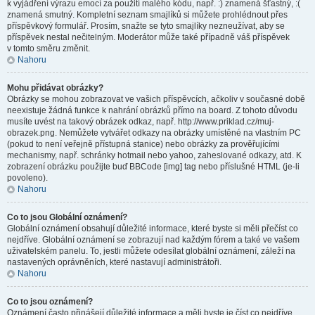
k vyjádření výrazu emocí za použití malého kódu, např. :) znamená šťastný, :(
znamená smutný. Kompletní seznam smajlíků si můžete prohlédnout přes
příspěvkový formulář. Prosím, snažte se tyto smajlíky nezneužívat, aby se
příspěvek nestal nečitelným. Moderátor může také případně váš příspěvek
v tomto směru změnit.
Nahoru
Mohu přidávat obrázky?
Obrázky se mohou zobrazovat ve vašich příspěvcích, ačkoliv v současné době
neexistuje žádná funkce k nahrání obrázků přímo na board. Z tohoto důvodu
musíte uvést na takový obrázek odkaz, např. http://www.priklad.cz/muj-
obrazek.png. Nemůžete vytvářet odkazy na obrázky umístěné na vlastním PC
(pokud to není veřejně přístupná stanice) nebo obrázky za prověřujícími
mechanismy, např. schránky hotmail nebo yahoo, zaheslované odkazy, atd. K
zobrazení obrázku použijte buď BBCode [img] tag nebo příslušné HTML (je-li
povoleno).
Nahoru
Co to jsou Globální oznámení?
Globální oznámení obsahují důležité informace, které byste si měli přečíst co
nejdříve. Globální oznámení se zobrazují nad každým fórem a také ve vašem
uživatelském panelu. To, jestli můžete odesílat globální oznámení, záleží na
nastavených oprávněních, které nastavují administrátoři.
Nahoru
Co to jsou oznámení?
Oznámení často přinášejí důležité informace a měli byste je číst co nejdříve.