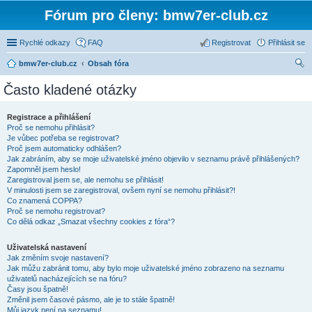
Fórum pro členy: bmw7er-club.cz
Rychlé odkazy
FAQ
Registrovat
Přihlásit se
bmw7er-club.cz
Obsah fóra
led
Často kladené otázky
at
Registrace a přihlášení
Proč se nemohu přihlásit?
Je vůbec potřeba se registrovat?
Proč jsem automaticky odhlášen?
Jak zabráním, aby se moje uživatelské jméno objevilo v seznamu právě přihlášených?
Zapomněl jsem heslo!
Zaregistroval jsem se, ale nemohu se přihlásit!
V minulosti jsem se zaregistroval, ovšem nyní se nemohu přihlásit?!
Co znamená COPPA?
Proč se nemohu registrovat?
Co dělá odkaz „Smazat všechny cookies z fóra“?
Uživatelská nastavení
Jak změním svoje nastavení?
Jak můžu zabránit tomu, aby bylo moje uživatelské jméno zobrazeno na seznamu
uživatelů nacházejících se na fóru?
Časy jsou špatně!
Změnil jsem časové pásmo, ale je to stále špatně!
Můj jazyk není na seznamu!