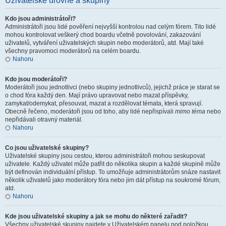
Uživatelské úrovně a skupiny
Kdo jsou administrátoři?
Administrátoři jsou lidé pověření nejvyšší kontrolou nad celým fórem. Tito lidé
mohou kontrolovat veškerý chod boardu včetně povolování, zakazování
uživatelů, vytváření uživatelských skupin nebo moderátorů, atd. Mají také
všechny pravomoci moderátorů na celém boardu.
Nahoru
Kdo jsou moderátoři?
Moderátoři jsou jednotlivci (nebo skupiny jednotlivců), jejichž práce je starat se
o chod fóra každý den. Mají právo upravovat nebo mazat příspěvky,
zamykat/odemykat, přesouvat, mazat a rozdělovat témata, která spravují.
Obecně řečeno, moderátoři jsou od toho, aby lidé nepřispívali
mimo téma
nebo
nepřidávali otravný materiál.
Nahoru
Co jsou uživatelské skupiny?
Uživatelské skupiny jsou cestou, kterou administrátoři mohou seskupovat
uživatele. Každý uživatel může patřit do několika skupin a každé skupině může
být definován individuální přístup. To umožňuje administrátorům snáze nastavit
několik uživatelů jako moderátory fóra nebo jim dát přístup na soukromé fórum,
atd.
Nahoru
Kde jsou uživatelské skupiny a jak se mohu do některé zařadit?
Všechny uživatelské skupiny najdete v Uživatelském panelu pod položkou