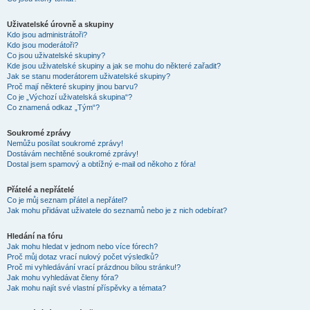
Uživatelské úrovně a skupiny
Kdo jsou administrátoři?
Kdo jsou moderátoři?
Co jsou uživatelské skupiny?
Kde jsou uživatelské skupiny a jak se mohu do některé zařadit?
Jak se stanu moderátorem uživatelské skupiny?
Proč mají některé skupiny jinou barvu?
Co je „Výchozí uživatelská skupina“?
Co znamená odkaz „Tým“?
Soukromé zprávy
Nemůžu posílat soukromé zprávy!
Dostávám nechtěné soukromé zprávy!
Dostal jsem spamový a obtížný e-mail od někoho z fóra!
Přátelé a nepřátelé
Co je můj seznam přátel a nepřátel?
Jak mohu přidávat uživatele do seznamů nebo je z nich odebírat?
Hledání na fóru
Jak mohu hledat v jednom nebo více fórech?
Proč můj dotaz vrací nulový počet výsledků?
Proč mi vyhledávání vrací prázdnou bílou stránku!?
Jak mohu vyhledávat členy fóra?
Jak mohu najít své vlastní příspěvky a témata?