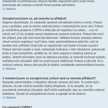
zmáčkněte na přihlašovací stránce tlačítko
Zapomněl jsem svoje heslo
,
pokračujte dle instrukcí a téměř ihned budete přihlášeni.
Nahoru
Zaregistroval jsem se, ale nemohu se přihlásit!
Nejprve zkontrolujte, že zadáváte správné uživatelské jméno a heslo. Pokud
jsou v pořádku, pak se mohla odehrát jedna z následujících dvou věcí. Pokud
je umožněna podpora COPPA a klikli jste při registraci na odkaz
…a je mi
méně než 13 let
, budete muset následovat zaslané instrukce. Pokud toto není
ten případ, pak váš účet musí být aktivován. Některé boardy vyžadují aktivaci
všech nových registrací, buď Vámi, nebo administrátorem před tím, než se
budete moci přihlásit. Když jste se registrovali, byli byste k tomuto vyzváni.
Pokud vám byl zaslán e-mail, následujte instrukce v něm obsažené, pokud jste
tento e-mail neobdrželi, ujistěte se, že vámi zadaná e-mailová adresa je
platná. Jedním důvodem, proč se aktivace používá, je zmenšit možnost výskytu
nežádoucích
uživatelů, kteří se snaží pouze obtěžovat. Pokud si jste jisti, že e-
mailová adresa, kterou jste použili je platná, kontaktujte administrátora boardu.
Nahoru
V minulosti jsem se zaregistroval, ovšem nyní se nemohu přihlásit?!
Nejspíše administrátor z nějakého důvodu smazal váš účet. To mohlo být z
důvodu, že jste možná nevložili žádný příspěvek. Je to obvyklé, že se
pravidelně odstraňují uživatelé, kteří ničím nepřispěli, aby se zmenšila velikost
databáze. Zkuste se zaregistrovat znovu a zapojte se do diskuzí.
Nahoru
Co znamená COPPA?