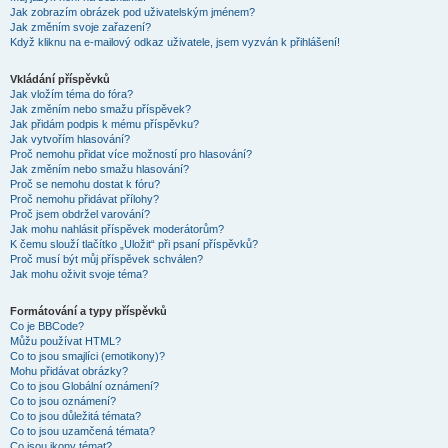
Jak zobrazím obrázek pod uživatelským jménem?
Jak změním svoje zařazení?
Když kliknu na e-mailový odkaz uživatele, jsem vyzván k přihlášení!
Vkládání příspěvků
Jak vložím téma do fóra?
Jak změním nebo smažu příspěvek?
Jak přidám podpis k mému příspěvku?
Jak vytvořím hlasování?
Proč nemohu přidat více možností pro hlasování?
Jak změním nebo smažu hlasování?
Proč se nemohu dostat k fóru?
Proč nemohu přidávat přílohy?
Proč jsem obdržel varování?
Jak mohu nahlásit příspěvek moderátorům?
K čemu slouží tlačítko „Uložit“ při psaní příspěvků?
Proč musí být můj příspěvek schválen?
Jak mohu oživit svoje téma?
Formátování a typy příspěvků
Co je BBCode?
Můžu používat HTML?
Co to jsou smajlíci (emotikony)?
Mohu přidávat obrázky?
Co to jsou Globální oznámení?
Co to jsou oznámení?
Co to jsou důležitá témata?
Co to jsou uzamčená témata?
Co jsou ikony témat?