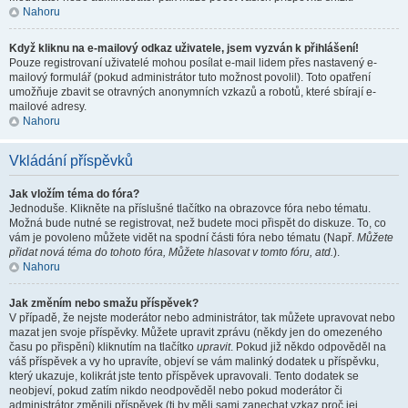
Nahoru
Když kliknu na e-mailový odkaz uživatele, jsem vyzván k přihlášení!
Pouze registrovaní uživatelé mohou posílat e-mail lidem přes nastavený e-
mailový formulář (pokud administrátor tuto možnost povolil). Toto opatření
umožňuje zbavit se otravných anonymních vzkazů a robotů, které sbírají e-
mailové adresy.
Nahoru
Vkládání příspěvků
Jak vložím téma do fóra?
Jednoduše. Klikněte na příslušné tlačítko na obrazovce fóra nebo tématu.
Možná bude nutné se registrovat, než budete moci přispět do diskuze. To, co
vám je povoleno můžete vidět na spodní části fóra nebo tématu (Např.
Můžete
přidat nová téma do tohoto fóra, Můžete hlasovat v tomto fóru, atd.
).
Nahoru
Jak změním nebo smažu příspěvek?
V případě, že nejste moderátor nebo administrátor, tak můžete upravovat nebo
mazat jen svoje příspěvky. Můžete upravit zprávu (někdy jen do omezeného
času po přispění) kliknutím na tlačítko
upravit
. Pokud již někdo odpověděl na
váš příspěvek a vy ho upravíte, objeví se vám malinký dodatek u příspěvku,
který ukazuje, kolikrát jste tento příspěvek upravovali. Tento dodatek se
neobjeví, pokud zatím nikdo neodpověděl nebo pokud moderátor či
administrátor změnili příspěvek (ti by měli sami zanechat vzkaz proč jej