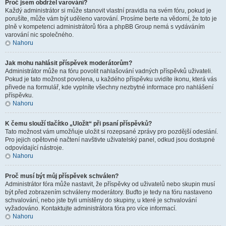
Proč jsem obdržel varování?
Každý administrátor si může stanovit vlastní pravidla na svém fóru, pokud je
porušíte, může vám být uděleno varování. Prosíme berte na vědomí, že toto je
plně v kompetenci administrátorů fóra a phpBB Group nemá s vydáváním
varování nic společného.
Nahoru
Jak mohu nahlásit příspěvek moderátorům?
Administrátor může na fóru povolit nahlašování vadných příspěvků uživateli.
Pokud je tato možnost povolena, u každého příspěvku uvidíte ikonu, která vás
přivede na formulář, kde vyplníte všechny nezbytné informace pro nahlášení
příspěvku.
Nahoru
K čemu slouží tlačítko „Uložit“ při psaní příspěvků?
Tato možnost vám umožňuje uložit si rozepsané zprávy pro pozdější odeslání.
Pro jejich opětovné načtení navštivte uživatelský panel, odkud jsou dostupné
odpovídající nástroje.
Nahoru
Proč musí být můj příspěvek schválen?
Administrátor fóra může nastavit, že příspěvky od uživatelů nebo skupin musí
být před zobrazením schváleny moderátory. Buďto je tedy na fóru nastaveno
schvalování, nebo jste byli umístěny do skupiny, u které je schvalování
vyžadováno. Kontaktujte administrátora fóra pro více informací.
Nahoru