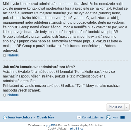
Měli byste kontaktovat administrátora tohoto fóra. Jestliže ho nemůžete najít,
zkuste nejprve kontaktovat moderátora fóra a přeptejte se na kontakt. Pokud se
nic neděje, kontaktujte majitele domény (zkuste vyhledat na „whois“) nebo,
pokud tato služba běží na freeserveru (např. yahoo, IC, webzdarma, atd.),
management nebo oddělení stížností tohoto provozovatele. Berte na vědomí,
že phpBB Group nemá vůbec žádnou moc a nemůže nijak ovlivnit to jak, kdo a
kde spravuje board. Je tedy absolutně bezpředmětné kontaktovat phpBB
Group v jakékoliv právní záležitosti (nactiutrhání, pomluvy, atd.) nepřímo
spojený s phpbb.com nebo se samotným software phpBB. Pokud zašlete e-
mail phpBB Group o použití softwaru třetí stranou, neočekávejte žádnou
odpověď.
Nahoru
Jak můžu kontaktovat administrátora fóra?
Všichni uživatelé fóra můžou použít formulář “Kontaktujte nás”, který se
nachází naspodu všech stránek, pokud je tato možnost povolena
administrátorem fóra.
Přihlášení uživatelé můžou také použít odkaz “Tým”, který se také nachází
naspodu všech stránek.
Nahoru
Přejít na
bmw7er-club.cz
Obsah fóra
Kontaktujte nás
Tým
Založeno na
phpBB
® Forum Software © phpBB Limited
Český překlad –
phpBB.cz