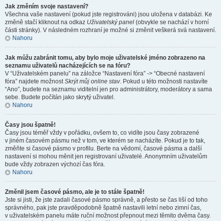
Jak změním svoje nastavení?
Všechna vaše nastavení (pokud jste registrováni) jsou uložena v databázi. Ke
změně stačí kliknout na odkaz
Uživatelský panel
(obvykle se nachází v horní
části stránky). V následném rozhraní je možné si změnit veškerá svá nastavení.
Nahoru
Jak můžu zabránit tomu, aby bylo moje uživatelské jméno zobrazeno na
seznamu uživatelů nacházejících se na fóru?
V “Uživatelském panelu” na záložce “Nastavení fóra” -> “Obecné nastavení
fóra” najdete možnost
Skrýt můj online stav
. Pokud u této možnosti nastavíte
“Ano”, budete na seznamu viditelní jen pro administrátory, moderátory a sama
sebe. Budete počítán jako skrytý uživatel.
Nahoru
Časy jsou špatně!
Časy jsou téměř vždy v pořádku, ovšem to, co vidíte jsou časy zobrazené
v jiném časovém pásmu než v tom, ve kterém se nacházíte. Pokud je to tak,
změňte si časové pásmo v profilu. Berte na vědomí, časové pásma a další
nastavení si mohou měnit jen registrovaní uživatelé. Anonymním uživatelům
bude vždy zobrazen výchozí čas fóra.
Nahoru
Změnil jsem časové pásmo, ale je to stále špatně!
Jste si jisti, že jste zadali časové pásmo správně, a přesto se čas liší od toho
správného, pak jste pravděpodobně špatně nastavili letní nebo zimní čas,
v uživatelském panelu máte ruční možnost přepnout mezi těmito dvěma časy.