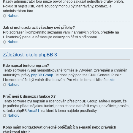
Každý administrátor fóra může povolit nebo zakázat jednotlivé druhy příloh.
Pokud si nejste jisti, které soubory mohou být nahrávány, kontaktuje
administrátora fóra.
Nahoru
Jak si mohu zobrazit všechny své přílohy?
Pro zobrazení kompletního seznamu vámi nahraných příloh, přejděte na
Uživatelský panel a následujte odkazy do části s přílohami.
Nahoru
Záležitosti okolo phpBB 3
Kdo napsal tento program?
Tento software (v její nemodifikované formě) je vytvořen, zveřejněn a chráněn
autorskými právy
phpBB Group
. Je dostupný pod the GNU General Public
Licence a může být volně distribuován. Pro více informací klikněte
zde
.
Nahoru
Proč není k dispozici funkce X?
Tento software byl napsán a licencován přes phpBB Group. Máte-li dojem, že
je potřeba přidat nějakou funkci, nebo chcete nahlásit chybu, navštivte, prosím,
stránku phpBB
Area51
, na které k tomu najdete prostředky.
Nahoru
Koho mám kontaktovat ohledně obtěžujících e-mailů nebo právních
záležitostí fóra?