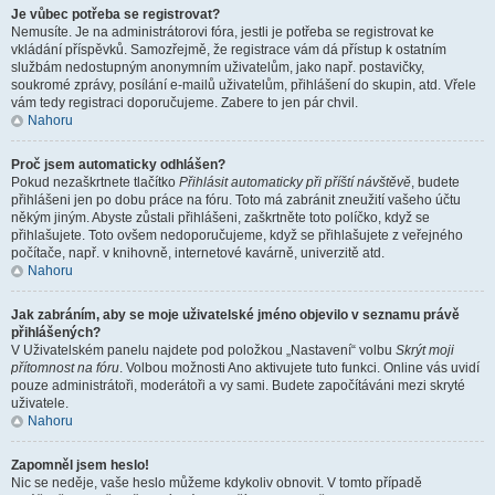
Je vůbec potřeba se registrovat?
Nemusíte. Je na administrátorovi fóra, jestli je potřeba se registrovat ke
vkládání příspěvků. Samozřejmě, že registrace vám dá přístup k ostatním
službám nedostupným anonymním uživatelům, jako např. postavičky,
soukromé zprávy, posílání e-mailů uživatelům, přihlášení do skupin, atd. Vřele
vám tedy registraci doporučujeme. Zabere to jen pár chvil.
Nahoru
Proč jsem automaticky odhlášen?
Pokud nezaškrtnete tlačítko
Přihlásit automaticky při příští návštěvě
, budete
přihlášeni jen po dobu práce na fóru. Toto má zabránit zneužití vašeho účtu
někým jiným. Abyste zůstali přihlášeni, zaškrtněte toto políčko, když se
přihlašujete. Toto ovšem nedoporučujeme, když se přihlašujete z veřejného
počítače, např. v knihovně, internetové kavárně, univerzitě atd.
Nahoru
Jak zabráním, aby se moje uživatelské jméno objevilo v seznamu právě
přihlášených?
V Uživatelském panelu najdete pod položkou „Nastavení“ volbu
Skrýt moji
přítomnost na fóru
. Volbou možnosti
Ano
aktivujete tuto funkci. Online vás uvidí
pouze administrátoři, moderátoři a vy sami. Budete započítáváni mezi skryté
uživatele.
Nahoru
Zapomněl jsem heslo!
Nic se neděje, vaše heslo můžeme kdykoliv obnovit. V tomto případě