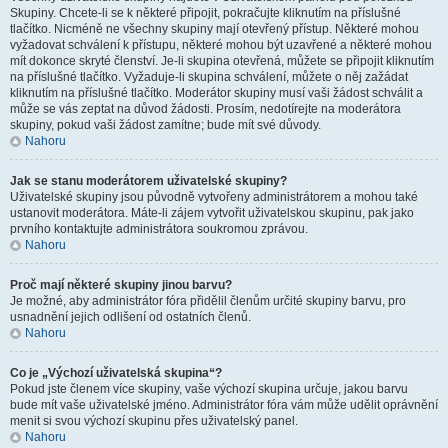
Skupiny. Chcete-li se k některé připojit, pokračujte kliknutím na příslušné
tlačítko. Nicméně ne všechny skupiny mají otevřený přístup. Některé mohou
vyžadovat schválení k přístupu, některé mohou být uzavřené a některé mohou
mít dokonce skryté členství. Je-li skupina otevřená, můžete se připojit kliknutím
na příslušné tlačítko. Vyžaduje-li skupina schválení, můžete o něj zažádat
kliknutím na příslušné tlačítko. Moderátor skupiny musí vaši žádost schválit a
může se vás zeptat na důvod žádosti. Prosím, nedotírejte na moderátora
skupiny, pokud vaši žádost zamítne; bude mít své důvody.
Nahoru
Jak se stanu moderátorem uživatelské skupiny?
Uživatelské skupiny jsou původně vytvořeny administrátorem a mohou také
ustanovit moderátora. Máte-li zájem vytvořit uživatelskou skupinu, pak jako
prvního kontaktujte administrátora soukromou zprávou.
Nahoru
Proč mají některé skupiny jinou barvu?
Je možné, aby administrátor fóra přidělil členům určité skupiny barvu, pro
usnadnění jejich odlišení od ostatních členů.
Nahoru
Co je „Výchozí uživatelská skupina“?
Pokud jste členem více skupiny, vaše výchozí skupina určuje, jakou barvu
bude mít vaše uživatelské jméno. Administrátor fóra vám může udělit oprávnění
menit si svou výchozí skupinu přes uživatelský panel.
Nahoru