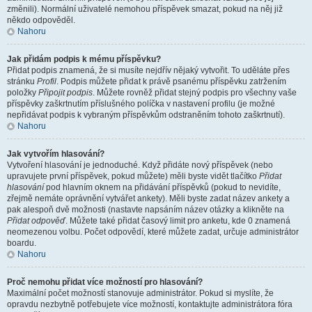
změnili). Normální uživatelé nemohou příspěvek smazat, pokud na něj již
někdo odpověděl.
Nahoru
Jak přidám podpis k mému příspěvku?
Přidat podpis znamená, že si musíte nejdřív nějaký vytvořit. To uděláte přes
stránku
Profil
. Podpis můžete přidat k právě psanému příspěvku zatržením
položky
Připojit podpis
. Můžete rovněž přidat stejný podpis pro všechny vaše
příspěvky zaškrtnutím příslušného políčka v nastavení profilu (je možné
nepřidávat podpis k vybraným příspěvkům odstraněním tohoto zaškrtnutí).
Nahoru
Jak vytvořím hlasování?
Vytvoření hlasování je jednoduché. Když přidáte nový příspěvek (nebo
upravujete první příspěvek, pokud můžete) měli byste vidět tlačítko
Přidat
hlasování
pod hlavním oknem na přidávání příspěvků (pokud to nevidíte,
zřejmě nemáte oprávnění vytvářet ankety). Měli byste zadat název ankety a
pak alespoň dvě možnosti (nastavte napsáním název otázky a klikněte na
Přidat odpověď
. Můžete také přidat časový limit pro anketu, kde 0 znamená
neomezenou volbu. Počet odpovědí, které můžete zadat, určuje administrátor
boardu.
Nahoru
Proč nemohu přidat více možností pro hlasování?
Maximální počet možností stanovuje administrátor. Pokud si myslíte, že
opravdu nezbytně potřebujete více možností, kontaktujte administrátora fóra