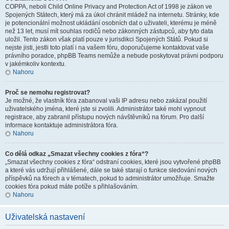
COPPA, neboli Child Online Privacy and Protection Act of 1998 je zákon ve
Spojených Státech, který má za úkol chránit mládež na internetu. Stránky, kde
je potencionální možnost ukládání osobních dat o uživateli, kterému je méně
než 13 let, musí mít souhlas rodičů nebo zákonných zástupců, aby tyto data
uložil. Tento zákon však platí pouze v jurisdikci Spojených Států. Pokud si
nejste jisti, jestli toto platí i na vašem fóru, doporučujeme kontaktovat vaše
právního poradce, phpBB Teams nemůže a nebude poskytovat právni podporu
v jakémkoliv kontextu.
Nahoru
Proč se nemohu registrovat?
Je možné, že vlastník fóra zabanoval vaši IP adresu nebo zakázal použití
uživatelského jména, které jste si zvolili. Administrátor také mohl vypnout
registrace, aby zabranil přístupu nových návštěvníků na fórum. Pro další
informace kontaktuje administrátora fóra.
Nahoru
Co dělá odkaz „Smazat všechny cookies z fóra“?
„Smazat všechny cookies z fóra“ odstraní cookies, které jsou vytvořené phpBB
a které vás udržují přihlášené, dále se také starají o funkce sledování nových
příspěvků na fórech a v tématech, pokud to administrátor umožňuje. Smažte
cookies fóra pokud máte potíže s přihlašováním.
Nahoru
Uživatelská nastavení