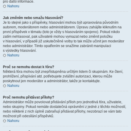
pro další informace.
Nahoru
Jak změním nebo smažu hlasování?
Je to stejné jako s příspěvky, hlasování mohou být upravována původním
autorem, moderátorem nebo administrátorem. Úpravu zahájíte kliknutím na
první příspěvek v tématu (toto je vždy s hlasováním spojeno). Pokud nikdo
zatím nehlasoval, pak uživatelé mohou vymazat nebo změnit položku
v hlasování, v případě již uskutečněné volby to tak může učinit jen moderátor
nebo administrátor. Tímto opatřením se snažíme zabránit manipulaci
s výsledky hlasování.
Nahoru
Proč se nemohu dostat k fóru?
Některá fóra mohou být znepřístupněna určitým lidem či skupinám. Ke čtení,
prohlížení, přispívání atd. potřebujete zvláštní autorizaci, kterou může
poskytnout jen moderátor a administrátor, takže je kontaktujte.
Nahoru
Proč nemohu přidávat přílohy?
Administrátor může povolovat přidávání příloh pro jednotlivá fóra, uživatele,
nebo skupiny. Pokud nemáte dostatečná oprávnění z jedné z těchto možností,
nebo některé z nich úplně zabraňují přidávat přílohy, nezobrazí se vám tato
možnost při odesílání příspěvků.
Nahoru