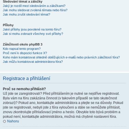
Sledování témat a záložky
Jaký je rozdíl mezi sledováním a záložkami?
Jak mohu sledovat zvolená témata nebo fóra?
Jak mohu zrušit sledování témat?
Přílohy
Jaké přílohy jsou povolené na tomto fóru?
Jak si mohu zobrazit všechny své přílohy?
Záležitosti okolo phpBB 3
Kdo napsal tento program?
Proč není k dispozici funkce X?
Koho mám kontaktovat ohledně obtěžujících e-mailů nebo právních záležitostí fóra?
Jak můžu kontaktovat administrátora fóra?
Registrace a přihlášení
Proč se nemohu přihlásit?
Už jste se zaregistrovali? Před přihlášením je nutné se nejdříve registrovat.
Byla vám na fóru zakázána činnost (v takovém případě se tato skutečnost
zobrazí)? Pokud ano, kontaktujte administrátora a ptejte se na důvody. Pokud
jste se registrovali, nebyli jste z fóra vyloučeni a stále se nemůžete přihlásit,
znovu zkontrolujte přihlašovací jméno a heslo. Obvykle toto bývá problém a
pokud není, kontaktujte administrátora, možná má chybné nastavení fóra.
Nahoru