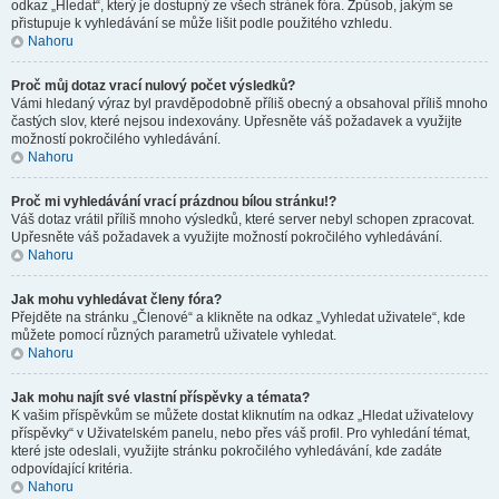
odkaz „Hledat“, který je dostupný ze všech stránek fóra. Způsob, jakým se
přistupuje k vyhledávání se může lišit podle použitého vzhledu.
Nahoru
Proč můj dotaz vrací nulový počet výsledků?
Vámi hledaný výraz byl pravděpodobně příliš obecný a obsahoval příliš mnoho
častých slov, které nejsou indexovány. Upřesněte váš požadavek a využijte
možností pokročilého vyhledávání.
Nahoru
Proč mi vyhledávání vrací prázdnou bílou stránku!?
Váš dotaz vrátil příliš mnoho výsledků, které server nebyl schopen zpracovat.
Upřesněte váš požadavek a využijte možností pokročilého vyhledávání.
Nahoru
Jak mohu vyhledávat členy fóra?
Přejděte na stránku „Členové“ a klikněte na odkaz „Vyhledat uživatele“, kde
můžete pomocí různých parametrů uživatele vyhledat.
Nahoru
Jak mohu najít své vlastní příspěvky a témata?
K vašim příspěvkům se můžete dostat kliknutím na odkaz „Hledat uživatelovy
příspěvky“ v Uživatelském panelu, nebo přes váš profil. Pro vyhledání témat,
které jste odeslali, využijte stránku pokročilého vyhledávání, kde zadáte
odpovídající kritéria.
Nahoru