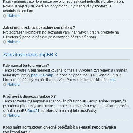
Každý administrátor fóra může povolit nebo zakázat jednotlivé druhy příloh.
Pokud si nejste jisti, které soubory mohou být nahrávány, kontaktuje
administrátora fóra.
Nahoru
Jak si mohu zobrazit všechny své přílohy?
Pro zobrazení kompletního seznamu vámi nahraných příloh, přejděte na
Uživatelský panel a následujte odkazy do části s přílohami.
Nahoru
Záležitosti okolo phpBB 3
Kdo napsal tento program?
Tento software (v její nemodifikované formě) je vytvořen, zveřejněn a chráněn
autorskými právy
phpBB Group
. Je dostupný pod the GNU General Public
Licence a může být volně distribuován. Pro více informací klikněte
zde
.
Nahoru
Proč není k dispozici funkce X?
Tento software byl napsán a licencován přes phpBB Group. Máte-li dojem, že
je potřeba přidat nějakou funkci, nebo chcete nahlásit chybu, navštivte, prosím,
stránku phpBB
Area51
, na které k tomu najdete prostředky.
Nahoru
Koho mám kontaktovat ohledně obtěžujících e-mailů nebo právních
záležitostí fóra?