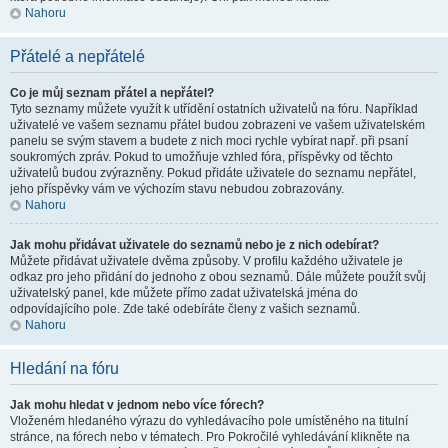
Nahoru
Přátelé a nepřátelé
Co je můj seznam přátel a nepřátel?
Tyto seznamy můžete využít k utřídění ostatních uživatelů na fóru. Například
uživatelé ve vašem seznamu přátel budou zobrazeni ve vašem uživatelském
panelu se svým stavem a budete z nich moci rychle vybírat např. při psaní
soukromých zpráv. Pokud to umožňuje vzhled fóra, příspěvky od těchto
uživatelů budou zvýrazněny. Pokud přidáte uživatele do seznamu nepřátel,
jeho příspěvky vám ve výchozím stavu nebudou zobrazovány.
Nahoru
Jak mohu přidávat uživatele do seznamů nebo je z nich odebírat?
Můžete přidávat uživatele dvěma způsoby. V profilu každého uživatele je
odkaz pro jeho přidání do jednoho z obou seznamů. Dále můžete použít svůj
uživatelský panel, kde můžete přímo zadat uživatelská jména do
odpovídajícího pole. Zde také odebíráte členy z vašich seznamů.
Nahoru
Hledání na fóru
Jak mohu hledat v jednom nebo více fórech?
Vloženém hledaného výrazu do vyhledávacího pole umístěného na titulní
stránce, na fórech nebo v tématech. Pro Pokročilé vyhledávání klikněte na