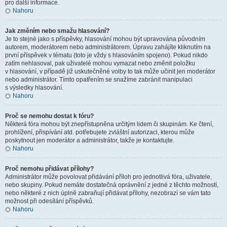
pro další informace.
Nahoru
Jak změním nebo smažu hlasování?
Je to stejné jako s příspěvky, hlasování mohou být upravována původním
autorem, moderátorem nebo administrátorem. Úpravu zahájíte kliknutím na
první příspěvek v tématu (toto je vždy s hlasováním spojeno). Pokud nikdo
zatím nehlasoval, pak uživatelé mohou vymazat nebo změnit položku
v hlasování, v případě již uskutečněné volby to tak může učinit jen moderátor
nebo administrátor. Tímto opatřením se snažíme zabránit manipulaci
s výsledky hlasování.
Nahoru
Proč se nemohu dostat k fóru?
Některá fóra mohou být znepřístupněna určitým lidem či skupinám. Ke čtení,
prohlížení, přispívání atd. potřebujete zvláštní autorizaci, kterou může
poskytnout jen moderátor a administrátor, takže je kontaktujte.
Nahoru
Proč nemohu přidávat přílohy?
Administrátor může povolovat přidávání příloh pro jednotlivá fóra, uživatele,
nebo skupiny. Pokud nemáte dostatečná oprávnění z jedné z těchto možností,
nebo některé z nich úplně zabraňují přidávat přílohy, nezobrazí se vám tato
možnost při odesílání příspěvků.
Nahoru