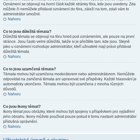
Oznámení se objevují na horní části každé stránky fóra, kde jsou uvedeny. Zda
můžete či nemůžete přidávat oznámení do fóra, záleží na tom, zdali vám to
administrátor umožnil.
Nahoru
Co to jsou důležitá témata?
Důležitá témata se objevují na fóru hned pod oznámeními, ale pouze na první
stránce. Jsou často velmi důležitá, takže si je přečtěte tam, kde jsou. Stejně
jako u oznámení rozhoduje administrátor, kteří uživatelé mají právo přidávat
důležitá témata.
Nahoru
Co to jsou uzamčená témata?
Témata mohou být uzamčena moderátorem nebo administrátorem. Nemůžete
odpovídat na zamčená témata ani upravovat své příspěvky. Každé hlasování je
automaticky ukončeno. Témata mohou být uzamčena z mnoha různých
důvodů.
Nahoru
Co jsou ikony témat?
Ikony témat jsou obrázky, které mohou být spojeny s příspěvkem pro vyjádření
jeho obsahu. Ikony můžete používat pouze pokud k tomu nastavil administrátor
příslušná oprávnění.
Nahoru