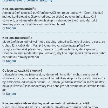
Uživatelské úrovně a skupiny
Kdo jsou administrátoři?
Administrátoři jsou lidé pověření nejvyšší kontrolou nad celým fórem. Tito lidé
mohou kontrolovat veškerý chod boardu včetně povolování, zakazování
uživatelů, vytváření uživatelských skupin nebo moderátorů, atd. Mají také
všechny pravomoci moderátorů na celém boardu.
Nahoru
Kdo jsou moderátoři?
Moderátoři jsou jednotlivci (nebo skupiny jednotlivců), jejichž práce je starat se
o chod fóra každý den. Mají právo upravovat nebo mazat příspěvky,
zamykat/odemykat, přesouvat, mazat a rozdělovat témata, která spravují.
Obecně řečeno, moderátoři jsou od toho, aby lidé nepřispívali
mimo téma
nebo
nepřidávali otravný materiál.
Nahoru
Co jsou uživatelské skupiny?
Uživatelské skupiny jsou cestou, kterou administrátoři mohou seskupovat
uživatele. Každý uživatel může patřit do několika skupin a každé skupině může
být definován individuální přístup. To umožňuje administrátorům snáze nastavit
několik uživatelů jako moderátory fóra nebo jim dát přístup na soukromé fórum,
atd.
Nahoru
Kde jsou uživatelské skupiny a jak se mohu do některé zařadit?
Všechny uživatelské skupiny najdete v Uživatelském panelu pod položkou