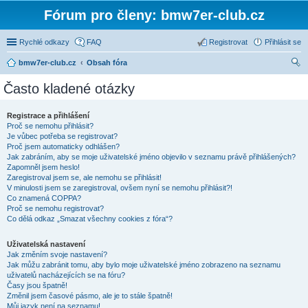
Fórum pro členy: bmw7er-club.cz
Rychlé odkazy
FAQ
Registrovat
Přihlásit se
bmw7er-club.cz
Obsah fóra
led
Často kladené otázky
at
Registrace a přihlášení
Proč se nemohu přihlásit?
Je vůbec potřeba se registrovat?
Proč jsem automaticky odhlášen?
Jak zabráním, aby se moje uživatelské jméno objevilo v seznamu právě přihlášených?
Zapomněl jsem heslo!
Zaregistroval jsem se, ale nemohu se přihlásit!
V minulosti jsem se zaregistroval, ovšem nyní se nemohu přihlásit?!
Co znamená COPPA?
Proč se nemohu registrovat?
Co dělá odkaz „Smazat všechny cookies z fóra“?
Uživatelská nastavení
Jak změním svoje nastavení?
Jak můžu zabránit tomu, aby bylo moje uživatelské jméno zobrazeno na seznamu
uživatelů nacházejících se na fóru?
Časy jsou špatně!
Změnil jsem časové pásmo, ale je to stále špatně!
Můj jazyk není na seznamu!