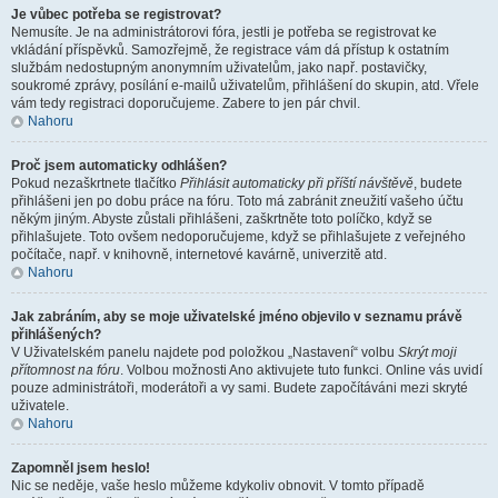
Je vůbec potřeba se registrovat?
Nemusíte. Je na administrátorovi fóra, jestli je potřeba se registrovat ke
vkládání příspěvků. Samozřejmě, že registrace vám dá přístup k ostatním
službám nedostupným anonymním uživatelům, jako např. postavičky,
soukromé zprávy, posílání e-mailů uživatelům, přihlášení do skupin, atd. Vřele
vám tedy registraci doporučujeme. Zabere to jen pár chvil.
Nahoru
Proč jsem automaticky odhlášen?
Pokud nezaškrtnete tlačítko
Přihlásit automaticky při příští návštěvě
, budete
přihlášeni jen po dobu práce na fóru. Toto má zabránit zneužití vašeho účtu
někým jiným. Abyste zůstali přihlášeni, zaškrtněte toto políčko, když se
přihlašujete. Toto ovšem nedoporučujeme, když se přihlašujete z veřejného
počítače, např. v knihovně, internetové kavárně, univerzitě atd.
Nahoru
Jak zabráním, aby se moje uživatelské jméno objevilo v seznamu právě
přihlášených?
V Uživatelském panelu najdete pod položkou „Nastavení“ volbu
Skrýt moji
přítomnost na fóru
. Volbou možnosti
Ano
aktivujete tuto funkci. Online vás uvidí
pouze administrátoři, moderátoři a vy sami. Budete započítáváni mezi skryté
uživatele.
Nahoru
Zapomněl jsem heslo!
Nic se neděje, vaše heslo můžeme kdykoliv obnovit. V tomto případě