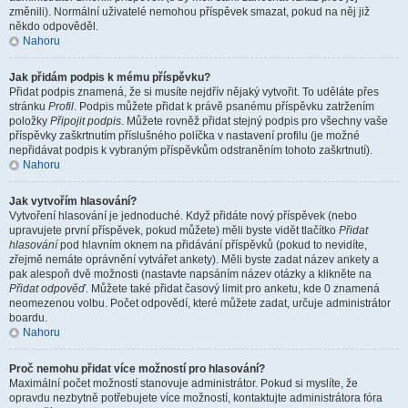
změnili). Normální uživatelé nemohou příspěvek smazat, pokud na něj již
někdo odpověděl.
Nahoru
Jak přidám podpis k mému příspěvku?
Přidat podpis znamená, že si musíte nejdřív nějaký vytvořit. To uděláte přes
stránku
Profil
. Podpis můžete přidat k právě psanému příspěvku zatržením
položky
Připojit podpis
. Můžete rovněž přidat stejný podpis pro všechny vaše
příspěvky zaškrtnutím příslušného políčka v nastavení profilu (je možné
nepřidávat podpis k vybraným příspěvkům odstraněním tohoto zaškrtnutí).
Nahoru
Jak vytvořím hlasování?
Vytvoření hlasování je jednoduché. Když přidáte nový příspěvek (nebo
upravujete první příspěvek, pokud můžete) měli byste vidět tlačítko
Přidat
hlasování
pod hlavním oknem na přidávání příspěvků (pokud to nevidíte,
zřejmě nemáte oprávnění vytvářet ankety). Měli byste zadat název ankety a
pak alespoň dvě možnosti (nastavte napsáním název otázky a klikněte na
Přidat odpověď
. Můžete také přidat časový limit pro anketu, kde 0 znamená
neomezenou volbu. Počet odpovědí, které můžete zadat, určuje administrátor
boardu.
Nahoru
Proč nemohu přidat více možností pro hlasování?
Maximální počet možností stanovuje administrátor. Pokud si myslíte, že
opravdu nezbytně potřebujete více možností, kontaktujte administrátora fóra