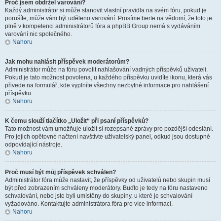
Proč jsem obdržel varování?
Každý administrátor si může stanovit vlastní pravidla na svém fóru, pokud je
porušíte, může vám být uděleno varování. Prosíme berte na vědomí, že toto je
plně v kompetenci administrátorů fóra a phpBB Group nemá s vydáváním
varování nic společného.
Nahoru
Jak mohu nahlásit příspěvek moderátorům?
Administrátor může na fóru povolit nahlašování vadných příspěvků uživateli.
Pokud je tato možnost povolena, u každého příspěvku uvidíte ikonu, která vás
přivede na formulář, kde vyplníte všechny nezbytné informace pro nahlášení
příspěvku.
Nahoru
K čemu slouží tlačítko „Uložit“ při psaní příspěvků?
Tato možnost vám umožňuje uložit si rozepsané zprávy pro pozdější odeslání.
Pro jejich opětovné načtení navštivte uživatelský panel, odkud jsou dostupné
odpovídající nástroje.
Nahoru
Proč musí být můj příspěvek schválen?
Administrátor fóra může nastavit, že příspěvky od uživatelů nebo skupin musí
být před zobrazením schváleny moderátory. Buďto je tedy na fóru nastaveno
schvalování, nebo jste byli umístěny do skupiny, u které je schvalování
vyžadováno. Kontaktujte administrátora fóra pro více informací.
Nahoru