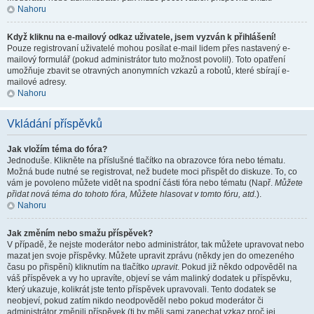
Nahoru
Když kliknu na e-mailový odkaz uživatele, jsem vyzván k přihlášení!
Pouze registrovaní uživatelé mohou posílat e-mail lidem přes nastavený e-
mailový formulář (pokud administrátor tuto možnost povolil). Toto opatření
umožňuje zbavit se otravných anonymních vzkazů a robotů, které sbírají e-
mailové adresy.
Nahoru
Vkládání příspěvků
Jak vložím téma do fóra?
Jednoduše. Klikněte na příslušné tlačítko na obrazovce fóra nebo tématu.
Možná bude nutné se registrovat, než budete moci přispět do diskuze. To, co
vám je povoleno můžete vidět na spodní části fóra nebo tématu (Např.
Můžete
přidat nová téma do tohoto fóra, Můžete hlasovat v tomto fóru, atd.
).
Nahoru
Jak změním nebo smažu příspěvek?
V případě, že nejste moderátor nebo administrátor, tak můžete upravovat nebo
mazat jen svoje příspěvky. Můžete upravit zprávu (někdy jen do omezeného
času po přispění) kliknutím na tlačítko
upravit
. Pokud již někdo odpověděl na
váš příspěvek a vy ho upravíte, objeví se vám malinký dodatek u příspěvku,
který ukazuje, kolikrát jste tento příspěvek upravovali. Tento dodatek se
neobjeví, pokud zatím nikdo neodpověděl nebo pokud moderátor či
administrátor změnili příspěvek (ti by měli sami zanechat vzkaz proč jej