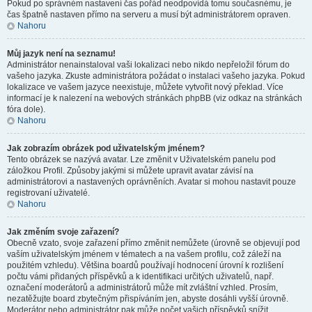
Pokud po správném nastavení čas pořád neodpovídá tomu současnému, je
čas špatně nastaven přímo na serveru a musí být administrátorem opraven.
Nahoru
Můj jazyk není na seznamu!
Administrátor nenainstaloval vaši lokalizaci nebo nikdo nepřeložil fórum do
vašeho jazyka. Zkuste administrátora požádat o instalaci vašeho jazyka. Pokud
lokalizace ve vašem jazyce neexistuje, můžete vytvořit nový překlad. Více
informací je k nalezení na webových stránkách phpBB (viz odkaz na stránkách
fóra dole).
Nahoru
Jak zobrazím obrázek pod uživatelským jménem?
Tento obrázek se nazývá avatar. Lze změnit v Uživatelském panelu pod
záložkou Profil. Způsoby jakými si můžete upravit avatar závisí na
administrátorovi a nastavených oprávněních. Avatar si mohou nastavit pouze
registrovaní uživatelé.
Nahoru
Jak změním svoje zařazení?
Obecně vzato, svoje zařazení přímo změnit nemůžete (úrovně se objevují pod
vaším uživatelským jménem v tématech a na vašem profilu, což záleží na
použitém vzhledu). Většina boardů používají hodnocení úrovní k rozlišení
počtu vámi přidaných příspěvků a k identifikaci určitých uživatelů, např.
označení moderátorů a administrátorů může mít zvláštní vzhled. Prosím,
nezatěžujte board zbytečným přispíváním jen, abyste dosáhli vyšší úrovně.
Moderátor nebo administrátor pak může počet vašich příspěvků snížit.