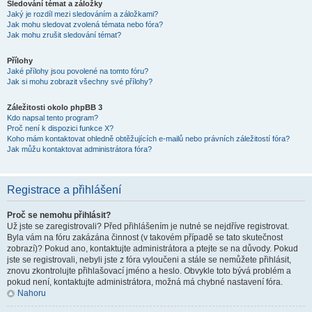
Sledování témat a záložky
Jaký je rozdíl mezi sledováním a záložkami?
Jak mohu sledovat zvolená témata nebo fóra?
Jak mohu zrušit sledování témat?
Přílohy
Jaké přílohy jsou povolené na tomto fóru?
Jak si mohu zobrazit všechny své přílohy?
Záležitosti okolo phpBB 3
Kdo napsal tento program?
Proč není k dispozici funkce X?
Koho mám kontaktovat ohledně obtěžujících e-mailů nebo právních záležitostí fóra?
Jak můžu kontaktovat administrátora fóra?
Registrace a přihlášení
Proč se nemohu přihlásit?
Už jste se zaregistrovali? Před přihlášením je nutné se nejdříve registrovat.
Byla vám na fóru zakázána činnost (v takovém případě se tato skutečnost
zobrazí)? Pokud ano, kontaktujte administrátora a ptejte se na důvody. Pokud
jste se registrovali, nebyli jste z fóra vyloučeni a stále se nemůžete přihlásit,
znovu zkontrolujte přihlašovací jméno a heslo. Obvykle toto bývá problém a
pokud není, kontaktujte administrátora, možná má chybné nastavení fóra.
Nahoru