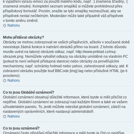
k vyjádření výrazu emocí za použití malého kódu, např. :) znamená šťastný, :(
znamená smutný. Kompletní seznam smajlíků si můžete prohlédnout přes
příspěvkový formulář. Prosím, snažte se tyto smajlíky nezneužívat, aby se
příspěvek nestal nečitelným. Moderátor může také případně váš příspěvek
v tomto směru změnit.
Nahoru
Mohu přidávat obrázky?
Obrázky se mohou zobrazovat ve vašich příspěvcích, ačkoliv v současné době
neexistuje žádná funkce k nahrání obrázků přímo na board. Z tohoto důvodu
musíte uvést na takový obrázek odkaz, např. http://www.priklad.cz/muj-
obrazek.png. Nemůžete vytvářet odkazy na obrázky umístěné na vlastním PC
(pokud to není veřejně přístupná stanice) nebo obrázky za prověřujícími
mechanismy, např. schránky hotmail nebo yahoo, zaheslované odkazy, atd. K
zobrazení obrázku použijte buď BBCode [img] tag nebo příslušné HTML (je-li
povoleno).
Nahoru
Co to jsou Globální oznámení?
Globální oznámení obsahují důležité informace, které byste si měli přečíst co
nejdříve. Globální oznámení se zobrazují nad každým fórem a také ve vašem
uživatelském panelu. To, jestli můžete odesílat globální oznámení, záleží na
nastavených oprávněních, které nastavují administrátoři.
Nahoru
Co to jsou oznámení?
Oznámení často přinášejí důležité informace a měli byste je číst co nejdříve.