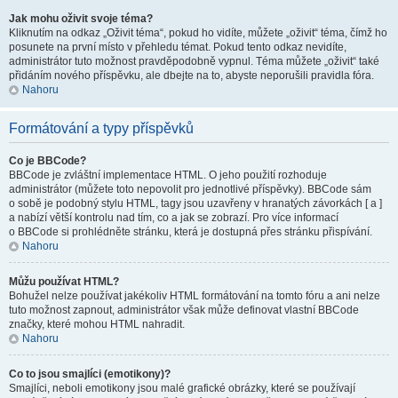
Jak mohu oživit svoje téma?
Kliknutím na odkaz „Oživit téma“, pokud ho vidíte, můžete „oživit“ téma, čímž ho
posunete na první místo v přehledu témat. Pokud tento odkaz nevidíte,
administrátor tuto možnost pravděpodobně vypnul. Téma můžete „oživit“ také
přidáním nového příspěvku, ale dbejte na to, abyste neporušili pravidla fóra.
Nahoru
Formátování a typy příspěvků
Co je BBCode?
BBCode je zvláštní implementace HTML. O jeho použití rozhoduje
administrátor (můžete toto nepovolit pro jednotlivé příspěvky). BBCode sám
o sobě je podobný stylu HTML, tagy jsou uzavřeny v hranatých závorkách [ a ]
a nabízí větší kontrolu nad tím, co a jak se zobrazí. Pro více informací
o BBCode si prohlédněte stránku, která je dostupná přes stránku přispívání.
Nahoru
Můžu používat HTML?
Bohužel nelze používat jakékoliv HTML formátování na tomto fóru a ani nelze
tuto možnost zapnout, administrátor však může definovat vlastní BBCode
značky, které mohou HTML nahradit.
Nahoru
Co to jsou smajlíci (emotikony)?
Smajlíci, neboli emotikony jsou malé grafické obrázky, které se používají