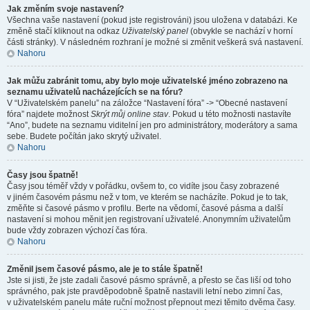
Jak změním svoje nastavení?
Všechna vaše nastavení (pokud jste registrováni) jsou uložena v databázi. Ke
změně stačí kliknout na odkaz
Uživatelský panel
(obvykle se nachází v horní
části stránky). V následném rozhraní je možné si změnit veškerá svá nastavení.
Nahoru
Jak můžu zabránit tomu, aby bylo moje uživatelské jméno zobrazeno na
seznamu uživatelů nacházejících se na fóru?
V “Uživatelském panelu” na záložce “Nastavení fóra” -> “Obecné nastavení
fóra” najdete možnost
Skrýt můj online stav
. Pokud u této možnosti nastavíte
“Ano”, budete na seznamu viditelní jen pro administrátory, moderátory a sama
sebe. Budete počítán jako skrytý uživatel.
Nahoru
Časy jsou špatně!
Časy jsou téměř vždy v pořádku, ovšem to, co vidíte jsou časy zobrazené
v jiném časovém pásmu než v tom, ve kterém se nacházíte. Pokud je to tak,
změňte si časové pásmo v profilu. Berte na vědomí, časové pásma a další
nastavení si mohou měnit jen registrovaní uživatelé. Anonymním uživatelům
bude vždy zobrazen výchozí čas fóra.
Nahoru
Změnil jsem časové pásmo, ale je to stále špatně!
Jste si jisti, že jste zadali časové pásmo správně, a přesto se čas liší od toho
správného, pak jste pravděpodobně špatně nastavili letní nebo zimní čas,
v uživatelském panelu máte ruční možnost přepnout mezi těmito dvěma časy.