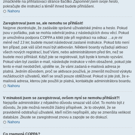
zmáčkněte na přihlašovací stránce tlačítko
Zapomněl jsem svoje heslo
,
pokračujte dle instrukcí a téměř ihned budete přihlášeni.
Nahoru
Zaregistroval jsem se, ale nemohu se přihlásit!
Nejprve zkontrolujte, že zadáváte správné uživatelské jméno a heslo. Pokud
jsou v pořádku, pak se mohla odehrát jedna z následujících dvou věcí. Pokud
je umožněna podpora COPPA a klikli jste při registraci na odkaz
…a je mi
méně než 13 let
, budete muset následovat zaslané instrukce. Pokud toto není
ten případ, pak váš účet musí být aktivován. Některé boardy vyžadují aktivaci
všech nových registrací, buď Vámi, nebo administrátorem před tím, než se
budete moci přihlásit. Když jste se registrovali, byli byste k tomuto vyzváni.
Pokud vám byl zaslán e-mail, následujte instrukce v něm obsažené, pokud jste
tento e-mail neobdrželi, ujistěte se, že vámi zadaná e-mailová adresa je
platná. Jedním důvodem, proč se aktivace používá, je zmenšit možnost výskytu
nežádoucích
uživatelů, kteří se snaží pouze obtěžovat. Pokud si jste jisti, že e-
mailová adresa, kterou jste použili je platná, kontaktujte administrátora boardu.
Nahoru
V minulosti jsem se zaregistroval, ovšem nyní se nemohu přihlásit?!
Nejspíše administrátor z nějakého důvodu smazal váš účet. To mohlo být z
důvodu, že jste možná nevložili žádný příspěvek. Je to obvyklé, že se
pravidelně odstraňují uživatelé, kteří ničím nepřispěli, aby se zmenšila velikost
databáze. Zkuste se zaregistrovat znovu a zapojte se do diskuzí.
Nahoru
Co znamená COPPA?