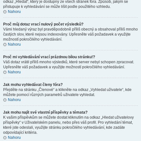
odkaz „Hledat“, který je dostupný ze všech stránek fóra. Způsob, jakým se
přistupuje k vyhledávání se může lišit podle použitého vzhledu.
Nahoru
Proč můj dotaz vrací nulový počet výsledků?
Vámi hledaný výraz byl pravděpodobně příliš obecný a obsahoval příliš mnoho
častých slov, které nejsou indexovány. Upřesněte váš požadavek a využijte
možností pokročilého vyhledávání.
Nahoru
Proč mi vyhledávání vrací prázdnou bílou stránku!?
Váš dotaz vrátil příliš mnoho výsledků, které server nebyl schopen zpracovat.
Upřesněte váš požadavek a využijte možností pokročilého vyhledávání.
Nahoru
Jak mohu vyhledávat členy fóra?
Přejděte na stránku „Členové“ a klikněte na odkaz „Vyhledat uživatele“, kde
můžete pomocí různých parametrů uživatele vyhledat.
Nahoru
Jak mohu najít své vlastní příspěvky a témata?
K vašim příspěvkům se můžete dostat kliknutím na odkaz „Hledat uživatelovy
příspěvky“ v Uživatelském panelu, nebo přes váš profil. Pro vyhledání témat,
které jste odeslali, využijte stránku pokročilého vyhledávání, kde zadáte
odpovídající kritéria.
Nahoru