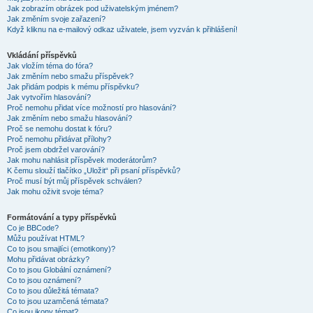
Jak zobrazím obrázek pod uživatelským jménem?
Jak změním svoje zařazení?
Když kliknu na e-mailový odkaz uživatele, jsem vyzván k přihlášení!
Vkládání příspěvků
Jak vložím téma do fóra?
Jak změním nebo smažu příspěvek?
Jak přidám podpis k mému příspěvku?
Jak vytvořím hlasování?
Proč nemohu přidat více možností pro hlasování?
Jak změním nebo smažu hlasování?
Proč se nemohu dostat k fóru?
Proč nemohu přidávat přílohy?
Proč jsem obdržel varování?
Jak mohu nahlásit příspěvek moderátorům?
K čemu slouží tlačítko „Uložit“ při psaní příspěvků?
Proč musí být můj příspěvek schválen?
Jak mohu oživit svoje téma?
Formátování a typy příspěvků
Co je BBCode?
Můžu používat HTML?
Co to jsou smajlíci (emotikony)?
Mohu přidávat obrázky?
Co to jsou Globální oznámení?
Co to jsou oznámení?
Co to jsou důležitá témata?
Co to jsou uzamčená témata?
Co jsou ikony témat?