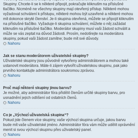
Skupiny. Chcete-li se k některé připojit, pokračujte kliknutím na příslušné
tlačítko. Nicméně ne všechny skupiny mají otevřený přístup. Některé mohou
vyžadovat schválení k přístupu, některé mohou být uzavřené a některé mohou
mít dokonce skryté členství. Je-li skupina otevřená, můžete se připojit kliknutím
na příslušné tlačítko. Vyžaduje-li skupina schválení, můžete o něj zažádat
kliknutím na příslušné tlačítko. Moderátor skupiny musí vaši žádost schválit a
může se vás zeptat na důvod žádosti. Prosím, nedotírejte na moderátora
skupiny, pokud vaši žádost zamítne; bude mít své důvody.
Nahoru
Jak se stanu moderátorem uživatelské skupiny?
Uživatelské skupiny jsou původně vytvořeny administrátorem a mohou také
ustanovit moderátora. Máte-li zájem vytvořit uživatelskou skupinu, pak jako
prvního kontaktujte administrátora soukromou zprávou.
Nahoru
Proč mají některé skupiny jinou barvu?
Je možné, aby administrátor fóra přidělil členům určité skupiny barvu, pro
usnadnění jejich odlišení od ostatních členů.
Nahoru
Co je „Výchozí uživatelská skupina“?
Pokud jste členem více skupiny, vaše výchozí skupina určuje, jakou barvu
bude mít vaše uživatelské jméno. Administrátor fóra vám může udělit oprávnění
menit si svou výchozí skupinu přes uživatelský panel.
Nahoru