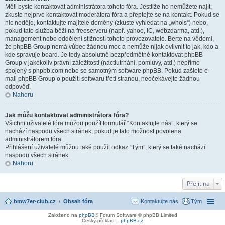
Měli byste kontaktovat administrátora tohoto fóra. Jestliže ho nemůžete najít,
zkuste nejprve kontaktovat moderátora fóra a přeptejte se na kontakt. Pokud se
nic neděje, kontaktujte majitele domény (zkuste vyhledat na „whois“) nebo,
pokud tato služba běží na freeserveru (např. yahoo, IC, webzdarma, atd.),
management nebo oddělení stížností tohoto provozovatele. Berte na vědomí,
že phpBB Group nemá vůbec žádnou moc a nemůže nijak ovlivnit to jak, kdo a
kde spravuje board. Je tedy absolutně bezpředmětné kontaktovat phpBB
Group v jakékoliv právní záležitosti (nactiutrhání, pomluvy, atd.) nepřímo
spojený s phpbb.com nebo se samotným software phpBB. Pokud zašlete e-
mail phpBB Group o použití softwaru třetí stranou, neočekávejte žádnou
odpověď.
Nahoru
Jak můžu kontaktovat administrátora fóra?
Všichni uživatelé fóra můžou použít formulář “Kontaktujte nás”, který se
nachází naspodu všech stránek, pokud je tato možnost povolena
administrátorem fóra.
Přihlášení uživatelé můžou také použít odkaz “Tým”, který se také nachází
naspodu všech stránek.
Nahoru
Přejít na
bmw7er-club.cz
Obsah fóra
Kontaktujte nás
Tým
Založeno na
phpBB
® Forum Software © phpBB Limited
Český překlad –
phpBB.cz