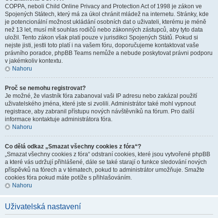
COPPA, neboli Child Online Privacy and Protection Act of 1998 je zákon ve
Spojených Státech, který má za úkol chránit mládež na internetu. Stránky, kde
je potencionální možnost ukládání osobních dat o uživateli, kterému je méně
než 13 let, musí mít souhlas rodičů nebo zákonných zástupců, aby tyto data
uložil. Tento zákon však platí pouze v jurisdikci Spojených Států. Pokud si
nejste jisti, jestli toto platí i na vašem fóru, doporučujeme kontaktovat vaše
právního poradce, phpBB Teams nemůže a nebude poskytovat právni podporu
v jakémkoliv kontextu.
Nahoru
Proč se nemohu registrovat?
Je možné, že vlastník fóra zabanoval vaši IP adresu nebo zakázal použití
uživatelského jména, které jste si zvolili. Administrátor také mohl vypnout
registrace, aby zabranil přístupu nových návštěvníků na fórum. Pro další
informace kontaktuje administrátora fóra.
Nahoru
Co dělá odkaz „Smazat všechny cookies z fóra“?
„Smazat všechny cookies z fóra“ odstraní cookies, které jsou vytvořené phpBB
a které vás udržují přihlášené, dále se také starají o funkce sledování nových
příspěvků na fórech a v tématech, pokud to administrátor umožňuje. Smažte
cookies fóra pokud máte potíže s přihlašováním.
Nahoru
Uživatelská nastavení