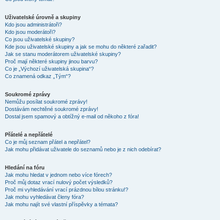
Uživatelské úrovně a skupiny
Kdo jsou administrátoři?
Kdo jsou moderátoři?
Co jsou uživatelské skupiny?
Kde jsou uživatelské skupiny a jak se mohu do některé zařadit?
Jak se stanu moderátorem uživatelské skupiny?
Proč mají některé skupiny jinou barvu?
Co je „Výchozí uživatelská skupina“?
Co znamená odkaz „Tým“?
Soukromé zprávy
Nemůžu posílat soukromé zprávy!
Dostávám nechtěné soukromé zprávy!
Dostal jsem spamový a obtížný e-mail od někoho z fóra!
Přátelé a nepřátelé
Co je můj seznam přátel a nepřátel?
Jak mohu přidávat uživatele do seznamů nebo je z nich odebírat?
Hledání na fóru
Jak mohu hledat v jednom nebo více fórech?
Proč můj dotaz vrací nulový počet výsledků?
Proč mi vyhledávání vrací prázdnou bílou stránku!?
Jak mohu vyhledávat členy fóra?
Jak mohu najít své vlastní příspěvky a témata?