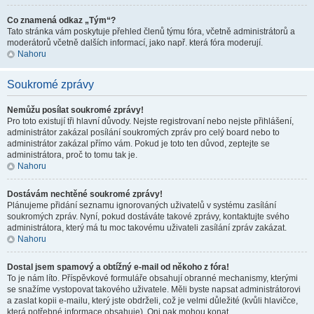
Co znamená odkaz „Tým“?
Tato stránka vám poskytuje přehled členů týmu fóra, včetně administrátorů a
moderátorů včetně dalších informací, jako např. která fóra moderují.
Nahoru
Soukromé zprávy
Nemůžu posílat soukromé zprávy!
Pro toto existují tři hlavní důvody. Nejste registrovaní nebo nejste přihlášení,
administrátor zakázal posílání soukromých zpráv pro celý board nebo to
administrátor zakázal přímo vám. Pokud je toto ten důvod, zeptejte se
administrátora, proč to tomu tak je.
Nahoru
Dostávám nechtěné soukromé zprávy!
Plánujeme přidání seznamu ignorovaných uživatelů v systému zasílání
soukromých zpráv. Nyní, pokud dostáváte takové zprávy, kontaktujte svého
administrátora, který má tu moc takovému uživateli zasílání zpráv zakázat.
Nahoru
Dostal jsem spamový a obtížný e-mail od někoho z fóra!
To je nám líto. Příspěvkové formuláře obsahují obranné mechanismy, kterými
se snažíme vystopovat takového uživatele. Měli byste napsat administrátorovi
a zaslat kopii e-mailu, který jste obdrželi, což je velmi důležité (kvůli hlavičce,
která potřebné informace obsahuje). Oni pak mohou konat.