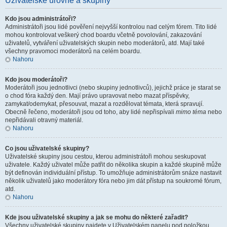
Uživatelské úrovně a skupiny
Kdo jsou administrátoři?
Administrátoři jsou lidé pověření nejvyšší kontrolou nad celým fórem. Tito lidé
mohou kontrolovat veškerý chod boardu včetně povolování, zakazování
uživatelů, vytváření uživatelských skupin nebo moderátorů, atd. Mají také
všechny pravomoci moderátorů na celém boardu.
Nahoru
Kdo jsou moderátoři?
Moderátoři jsou jednotlivci (nebo skupiny jednotlivců), jejichž práce je starat se
o chod fóra každý den. Mají právo upravovat nebo mazat příspěvky,
zamykat/odemykat, přesouvat, mazat a rozdělovat témata, která spravují.
Obecně řečeno, moderátoři jsou od toho, aby lidé nepřispívali
mimo téma
nebo
nepřidávali otravný materiál.
Nahoru
Co jsou uživatelské skupiny?
Uživatelské skupiny jsou cestou, kterou administrátoři mohou seskupovat
uživatele. Každý uživatel může patřit do několika skupin a každé skupině může
být definován individuální přístup. To umožňuje administrátorům snáze nastavit
několik uživatelů jako moderátory fóra nebo jim dát přístup na soukromé fórum,
atd.
Nahoru
Kde jsou uživatelské skupiny a jak se mohu do některé zařadit?
Všechny uživatelské skupiny najdete v Uživatelském panelu pod položkou