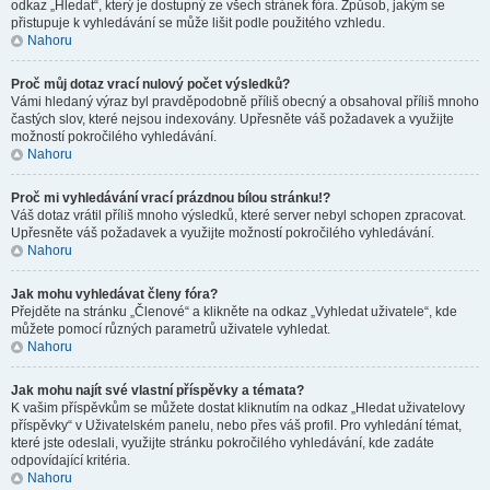
odkaz „Hledat“, který je dostupný ze všech stránek fóra. Způsob, jakým se
přistupuje k vyhledávání se může lišit podle použitého vzhledu.
Nahoru
Proč můj dotaz vrací nulový počet výsledků?
Vámi hledaný výraz byl pravděpodobně příliš obecný a obsahoval příliš mnoho
častých slov, které nejsou indexovány. Upřesněte váš požadavek a využijte
možností pokročilého vyhledávání.
Nahoru
Proč mi vyhledávání vrací prázdnou bílou stránku!?
Váš dotaz vrátil příliš mnoho výsledků, které server nebyl schopen zpracovat.
Upřesněte váš požadavek a využijte možností pokročilého vyhledávání.
Nahoru
Jak mohu vyhledávat členy fóra?
Přejděte na stránku „Členové“ a klikněte na odkaz „Vyhledat uživatele“, kde
můžete pomocí různých parametrů uživatele vyhledat.
Nahoru
Jak mohu najít své vlastní příspěvky a témata?
K vašim příspěvkům se můžete dostat kliknutím na odkaz „Hledat uživatelovy
příspěvky“ v Uživatelském panelu, nebo přes váš profil. Pro vyhledání témat,
které jste odeslali, využijte stránku pokročilého vyhledávání, kde zadáte
odpovídající kritéria.
Nahoru