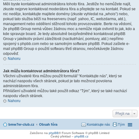
Měli byste kontaktovat administrátora tohoto fóra. Jestliže ho nemůžete najít,
zkuste nejprve kontaktovat moderátora fóra a přeptejte se na kontakt. Pokud se
nic neděje, kontaktujte majitele domény (zkuste vyhledat na „whois“) nebo,
pokud tato služba běží na freeserveru (např. yahoo, IC, webzdarma, atd.),
management nebo oddělení stížností tohoto provozovatele. Berte na vědomí,
že phpBB Group nemá vůbec žádnou moc a nemůže nijak ovlivnit to jak, kdo a
kde spravuje board. Je tedy absolutně bezpředmětné kontaktovat phpBB
Group v jakékoliv právní záležitosti (nactiutrhání, pomluvy, atd.) nepřímo
spojený s phpbb.com nebo se samotným software phpBB. Pokud zašlete e-
mail phpBB Group o použití softwaru třetí stranou, neočekávejte žádnou
odpověď.
Nahoru
Jak můžu kontaktovat administrátora fóra?
Všichni uživatelé fóra můžou použít formulář “Kontaktujte nás”, který se
nachází naspodu všech stránek, pokud je tato možnost povolena
administrátorem fóra.
Přihlášení uživatelé můžou také použít odkaz “Tým”, který se také nachází
naspodu všech stránek.
Nahoru
Přejít na
bmw7er-club.cz
Obsah fóra
Kontaktujte nás
Tým
Založeno na
phpBB
® Forum Software © phpBB Limited
Český překlad –
phpBB.cz