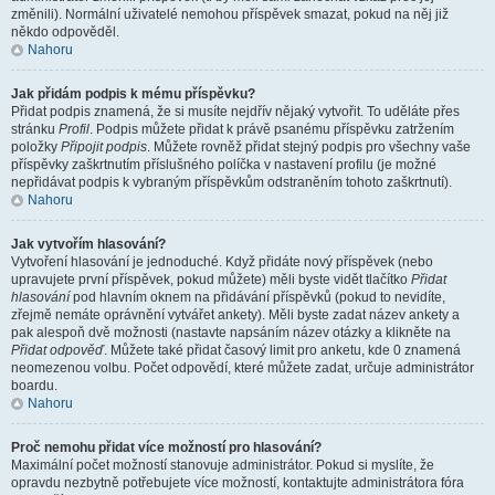
změnili). Normální uživatelé nemohou příspěvek smazat, pokud na něj již
někdo odpověděl.
Nahoru
Jak přidám podpis k mému příspěvku?
Přidat podpis znamená, že si musíte nejdřív nějaký vytvořit. To uděláte přes
stránku
Profil
. Podpis můžete přidat k právě psanému příspěvku zatržením
položky
Připojit podpis
. Můžete rovněž přidat stejný podpis pro všechny vaše
příspěvky zaškrtnutím příslušného políčka v nastavení profilu (je možné
nepřidávat podpis k vybraným příspěvkům odstraněním tohoto zaškrtnutí).
Nahoru
Jak vytvořím hlasování?
Vytvoření hlasování je jednoduché. Když přidáte nový příspěvek (nebo
upravujete první příspěvek, pokud můžete) měli byste vidět tlačítko
Přidat
hlasování
pod hlavním oknem na přidávání příspěvků (pokud to nevidíte,
zřejmě nemáte oprávnění vytvářet ankety). Měli byste zadat název ankety a
pak alespoň dvě možnosti (nastavte napsáním název otázky a klikněte na
Přidat odpověď
. Můžete také přidat časový limit pro anketu, kde 0 znamená
neomezenou volbu. Počet odpovědí, které můžete zadat, určuje administrátor
boardu.
Nahoru
Proč nemohu přidat více možností pro hlasování?
Maximální počet možností stanovuje administrátor. Pokud si myslíte, že
opravdu nezbytně potřebujete více možností, kontaktujte administrátora fóra