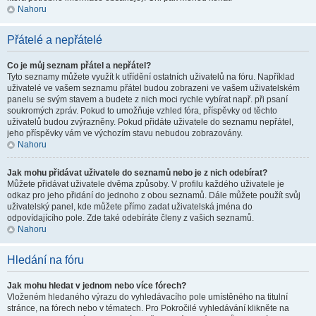
Nahoru
Přátelé a nepřátelé
Co je můj seznam přátel a nepřátel?
Tyto seznamy můžete využít k utřídění ostatních uživatelů na fóru. Například
uživatelé ve vašem seznamu přátel budou zobrazeni ve vašem uživatelském
panelu se svým stavem a budete z nich moci rychle vybírat např. při psaní
soukromých zpráv. Pokud to umožňuje vzhled fóra, příspěvky od těchto
uživatelů budou zvýrazněny. Pokud přidáte uživatele do seznamu nepřátel,
jeho příspěvky vám ve výchozím stavu nebudou zobrazovány.
Nahoru
Jak mohu přidávat uživatele do seznamů nebo je z nich odebírat?
Můžete přidávat uživatele dvěma způsoby. V profilu každého uživatele je
odkaz pro jeho přidání do jednoho z obou seznamů. Dále můžete použít svůj
uživatelský panel, kde můžete přímo zadat uživatelská jména do
odpovídajícího pole. Zde také odebíráte členy z vašich seznamů.
Nahoru
Hledání na fóru
Jak mohu hledat v jednom nebo více fórech?
Vloženém hledaného výrazu do vyhledávacího pole umístěného na titulní
stránce, na fórech nebo v tématech. Pro Pokročilé vyhledávání klikněte na