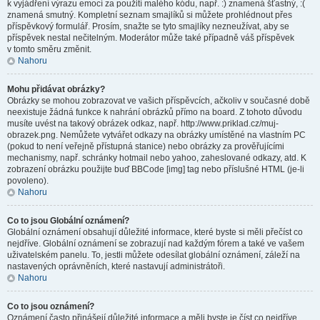
k vyjádření výrazu emocí za použití malého kódu, např. :) znamená šťastný, :(
znamená smutný. Kompletní seznam smajlíků si můžete prohlédnout přes
příspěvkový formulář. Prosím, snažte se tyto smajlíky nezneužívat, aby se
příspěvek nestal nečitelným. Moderátor může také případně váš příspěvek
v tomto směru změnit.
Nahoru
Mohu přidávat obrázky?
Obrázky se mohou zobrazovat ve vašich příspěvcích, ačkoliv v současné době
neexistuje žádná funkce k nahrání obrázků přímo na board. Z tohoto důvodu
musíte uvést na takový obrázek odkaz, např. http://www.priklad.cz/muj-
obrazek.png. Nemůžete vytvářet odkazy na obrázky umístěné na vlastním PC
(pokud to není veřejně přístupná stanice) nebo obrázky za prověřujícími
mechanismy, např. schránky hotmail nebo yahoo, zaheslované odkazy, atd. K
zobrazení obrázku použijte buď BBCode [img] tag nebo příslušné HTML (je-li
povoleno).
Nahoru
Co to jsou Globální oznámení?
Globální oznámení obsahují důležité informace, které byste si měli přečíst co
nejdříve. Globální oznámení se zobrazují nad každým fórem a také ve vašem
uživatelském panelu. To, jestli můžete odesílat globální oznámení, záleží na
nastavených oprávněních, které nastavují administrátoři.
Nahoru
Co to jsou oznámení?
Oznámení často přinášejí důležité informace a měli byste je číst co nejdříve.