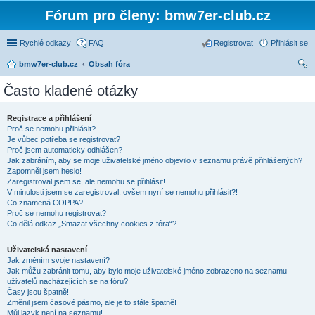
Fórum pro členy: bmw7er-club.cz
Rychlé odkazy
FAQ
Registrovat
Přihlásit se
bmw7er-club.cz
Obsah fóra
led
Často kladené otázky
at
Registrace a přihlášení
Proč se nemohu přihlásit?
Je vůbec potřeba se registrovat?
Proč jsem automaticky odhlášen?
Jak zabráním, aby se moje uživatelské jméno objevilo v seznamu právě přihlášených?
Zapomněl jsem heslo!
Zaregistroval jsem se, ale nemohu se přihlásit!
V minulosti jsem se zaregistroval, ovšem nyní se nemohu přihlásit?!
Co znamená COPPA?
Proč se nemohu registrovat?
Co dělá odkaz „Smazat všechny cookies z fóra“?
Uživatelská nastavení
Jak změním svoje nastavení?
Jak můžu zabránit tomu, aby bylo moje uživatelské jméno zobrazeno na seznamu
uživatelů nacházejících se na fóru?
Časy jsou špatně!
Změnil jsem časové pásmo, ale je to stále špatně!
Můj jazyk není na seznamu!