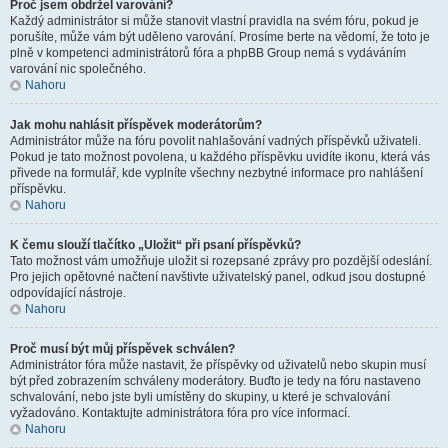
Proč jsem obdržel varování?
Každý administrátor si může stanovit vlastní pravidla na svém fóru, pokud je
porušíte, může vám být uděleno varování. Prosíme berte na vědomí, že toto je
plně v kompetenci administrátorů fóra a phpBB Group nemá s vydáváním
varování nic společného.
Nahoru
Jak mohu nahlásit příspěvek moderátorům?
Administrátor může na fóru povolit nahlašování vadných příspěvků uživateli.
Pokud je tato možnost povolena, u každého příspěvku uvidíte ikonu, která vás
přivede na formulář, kde vyplníte všechny nezbytné informace pro nahlášení
příspěvku.
Nahoru
K čemu slouží tlačítko „Uložit“ při psaní příspěvků?
Tato možnost vám umožňuje uložit si rozepsané zprávy pro pozdější odeslání.
Pro jejich opětovné načtení navštivte uživatelský panel, odkud jsou dostupné
odpovídající nástroje.
Nahoru
Proč musí být můj příspěvek schválen?
Administrátor fóra může nastavit, že příspěvky od uživatelů nebo skupin musí
být před zobrazením schváleny moderátory. Buďto je tedy na fóru nastaveno
schvalování, nebo jste byli umístěny do skupiny, u které je schvalování
vyžadováno. Kontaktujte administrátora fóra pro více informací.
Nahoru