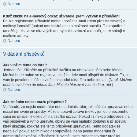
Nahoru
Když kliknu na e-mailový odkaz uživatele, jsem vyzván k přihlášení!
Pouze registrovaní uživatelé mohou posílat e-mail lidem přes nastavený e-
mailový formulář (pokud administrátor tuto možnost povolil). Toto opatření
umožňuje zbavit se otravných anonymních vzkazů a robotů, které sbírají e-
mailové adresy.
Nahoru
Vkládání příspěvků
Jak vložím téma do fóra?
Jednoduše. Klikněte na příslušné tlačítko na obrazovce fóra nebo tématu.
Možná bude nutné se registrovat, než budete moci přispět do diskuze. To, co
vám je povoleno můžete vidět na spodní části fóra nebo tématu (Např.
Můžete
přidat nová téma do tohoto fóra, Můžete hlasovat v tomto fóru, atd.
).
Nahoru
Jak změním nebo smažu příspěvek?
V případě, že nejste moderátor nebo administrátor, tak můžete upravovat nebo
mazat jen svoje příspěvky. Můžete upravit zprávu (někdy jen do omezeného
času po přispění) kliknutím na tlačítko
upravit
. Pokud již někdo odpověděl na
váš příspěvek a vy ho upravíte, objeví se vám malinký dodatek u příspěvku,
který ukazuje, kolikrát jste tento příspěvek upravovali. Tento dodatek se
neobjeví, pokud zatím nikdo neodpověděl nebo pokud moderátor či
administrátor změnili příspěvek (ti by měli sami zanechat vzkaz proč jej