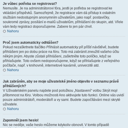
Je vůbec potřeba se registrovat?
Nemusíte. Je na administrátorovi fóra, jestli je potřeba se registrovat ke
vkládání příspěvků. Samozřejmě, že registrace vám dá přístup k ostatním
službám nedostupným anonymním uživatelům, jako např. postavičky,
soukromé zprávy, posílání e-mailů uživatelům, přihlášení do skupin, atd. Vřele
vám tedy registraci doporučujeme. Zabere to jen pár chvil.
Nahoru
Proč jsem automaticky odhlášen?
Pokud nezaškrtnete tlačítko
Přihlásit automaticky při příští návštěvě
, budete
přihlášeni jen po dobu práce na fóru. Toto má zabránit zneužití vašeho účtu
někým jiným. Abyste zůstali přihlášeni, zaškrtněte toto políčko, když se
přihlašujete. Toto ovšem nedoporučujeme, když se přihlašujete z veřejného
počítače, např. v knihovně, internetové kavárně, univerzitě atd.
Nahoru
Jak zabráním, aby se moje uživatelské jméno objevilo v seznamu právě
přihlášených?
V Uživatelském panelu najdete pod položkou „Nastavení“ volbu
Skrýt moji
přítomnost na fóru
. Volbou možnosti
Ano
aktivujete tuto funkci. Online vás uvidí
pouze administrátoři, moderátoři a vy sami. Budete započítáváni mezi skryté
uživatele.
Nahoru
Zapomněl jsem heslo!
Nic se neděje, vaše heslo můžeme kdykoliv obnovit. V tomto případě