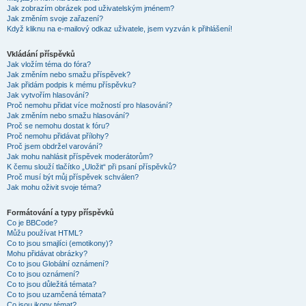
Jak zobrazím obrázek pod uživatelským jménem?
Jak změním svoje zařazení?
Když kliknu na e-mailový odkaz uživatele, jsem vyzván k přihlášení!
Vkládání příspěvků
Jak vložím téma do fóra?
Jak změním nebo smažu příspěvek?
Jak přidám podpis k mému příspěvku?
Jak vytvořím hlasování?
Proč nemohu přidat více možností pro hlasování?
Jak změním nebo smažu hlasování?
Proč se nemohu dostat k fóru?
Proč nemohu přidávat přílohy?
Proč jsem obdržel varování?
Jak mohu nahlásit příspěvek moderátorům?
K čemu slouží tlačítko „Uložit“ při psaní příspěvků?
Proč musí být můj příspěvek schválen?
Jak mohu oživit svoje téma?
Formátování a typy příspěvků
Co je BBCode?
Můžu používat HTML?
Co to jsou smajlíci (emotikony)?
Mohu přidávat obrázky?
Co to jsou Globální oznámení?
Co to jsou oznámení?
Co to jsou důležitá témata?
Co to jsou uzamčená témata?
Co jsou ikony témat?