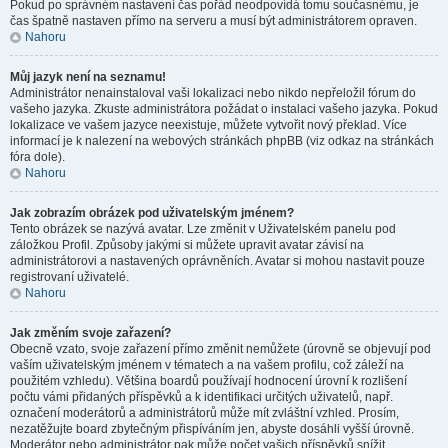
Pokud po správném nastavení čas pořád neodpovídá tomu současnému, je
čas špatně nastaven přímo na serveru a musí být administrátorem opraven.
Nahoru
Můj jazyk není na seznamu!
Administrátor nenainstaloval vaši lokalizaci nebo nikdo nepřeložil fórum do
vašeho jazyka. Zkuste administrátora požádat o instalaci vašeho jazyka. Pokud
lokalizace ve vašem jazyce neexistuje, můžete vytvořit nový překlad. Více
informací je k nalezení na webových stránkách phpBB (viz odkaz na stránkách
fóra dole).
Nahoru
Jak zobrazím obrázek pod uživatelským jménem?
Tento obrázek se nazývá avatar. Lze změnit v Uživatelském panelu pod
záložkou Profil. Způsoby jakými si můžete upravit avatar závisí na
administrátorovi a nastavených oprávněních. Avatar si mohou nastavit pouze
registrovaní uživatelé.
Nahoru
Jak změním svoje zařazení?
Obecně vzato, svoje zařazení přímo změnit nemůžete (úrovně se objevují pod
vaším uživatelským jménem v tématech a na vašem profilu, což záleží na
použitém vzhledu). Většina boardů používají hodnocení úrovní k rozlišení
počtu vámi přidaných příspěvků a k identifikaci určitých uživatelů, např.
označení moderátorů a administrátorů může mít zvláštní vzhled. Prosím,
nezatěžujte board zbytečným přispíváním jen, abyste dosáhli vyšší úrovně.
Moderátor nebo administrátor pak může počet vašich příspěvků snížit.