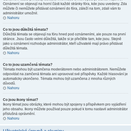
Oznámení se objevují na horní části každé stránky fóra, kde jsou uvedeny. Zda
můžete či nemůžete přidávat oznámení do fóra, záleží na tom, zdali vám to
administrátor umožnil.
Nahoru
Co to jsou důležitá témata?
Důležitá témata se objevují na fóru hned pod oznámeními, ale pouze na první
stránce. Jsou často velmi důležitá, takže si je přečtěte tam, kde jsou. Stejně
jako u oznámení rozhoduje administrátor, kteří uživatelé mají právo přidávat
důležitá témata.
Nahoru
Co to jsou uzamčená témata?
Témata mohou být uzamčena moderátorem nebo administrátorem. Nemůžete
odpovídat na zamčená témata ani upravovat své příspěvky. Každé hlasování je
automaticky ukončeno. Témata mohou být uzamčena z mnoha různých
důvodů.
Nahoru
Co jsou ikony témat?
Ikony témat jsou obrázky, které mohou být spojeny s příspěvkem pro vyjádření
jeho obsahu. Ikony můžete používat pouze pokud k tomu nastavil administrátor
příslušná oprávnění.
Nahoru