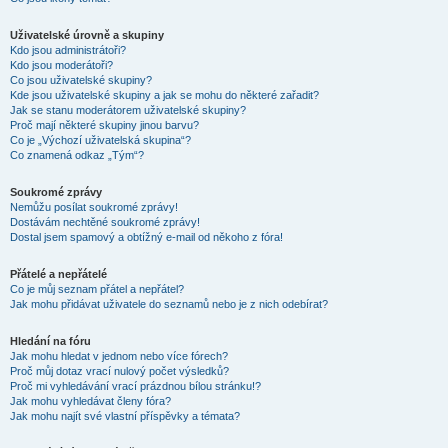
Uživatelské úrovně a skupiny
Kdo jsou administrátoři?
Kdo jsou moderátoři?
Co jsou uživatelské skupiny?
Kde jsou uživatelské skupiny a jak se mohu do některé zařadit?
Jak se stanu moderátorem uživatelské skupiny?
Proč mají některé skupiny jinou barvu?
Co je „Výchozí uživatelská skupina“?
Co znamená odkaz „Tým“?
Soukromé zprávy
Nemůžu posílat soukromé zprávy!
Dostávám nechtěné soukromé zprávy!
Dostal jsem spamový a obtížný e-mail od někoho z fóra!
Přátelé a nepřátelé
Co je můj seznam přátel a nepřátel?
Jak mohu přidávat uživatele do seznamů nebo je z nich odebírat?
Hledání na fóru
Jak mohu hledat v jednom nebo více fórech?
Proč můj dotaz vrací nulový počet výsledků?
Proč mi vyhledávání vrací prázdnou bílou stránku!?
Jak mohu vyhledávat členy fóra?
Jak mohu najít své vlastní příspěvky a témata?