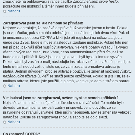
zmáčkněte na přihlašovací stránce tlačítko
Zapomněl jsem svoje heslo
,
pokračujte dle instrukcí a téměř ihned budete přihlášeni.
Nahoru
Zaregistroval jsem se, ale nemohu se přihlásit!
Nejprve zkontrolujte, že zadáváte správné uživatelské jméno a heslo. Pokud
jsou v pořádku, pak se mohla odehrát jedna z následujících dvou věcí. Pokud
je umožněna podpora COPPA a klikli jste při registraci na odkaz
…a je mi
méně než 13 let
, budete muset následovat zaslané instrukce. Pokud toto není
ten případ, pak váš účet musí být aktivován. Některé boardy vyžadují aktivaci
všech nových registrací, buď Vámi, nebo administrátorem před tím, než se
budete moci přihlásit. Když jste se registrovali, byli byste k tomuto vyzváni.
Pokud vám byl zaslán e-mail, následujte instrukce v něm obsažené, pokud jste
tento e-mail neobdrželi, ujistěte se, že vámi zadaná e-mailová adresa je
platná. Jedním důvodem, proč se aktivace používá, je zmenšit možnost výskytu
nežádoucích
uživatelů, kteří se snaží pouze obtěžovat. Pokud si jste jisti, že e-
mailová adresa, kterou jste použili je platná, kontaktujte administrátora boardu.
Nahoru
V minulosti jsem se zaregistroval, ovšem nyní se nemohu přihlásit?!
Nejspíše administrátor z nějakého důvodu smazal váš účet. To mohlo být z
důvodu, že jste možná nevložili žádný příspěvek. Je to obvyklé, že se
pravidelně odstraňují uživatelé, kteří ničím nepřispěli, aby se zmenšila velikost
databáze. Zkuste se zaregistrovat znovu a zapojte se do diskuzí.
Nahoru
Co znamená COPPA?