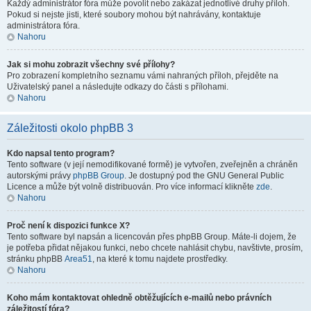
Každý administrátor fóra může povolit nebo zakázat jednotlivé druhy příloh.
Pokud si nejste jisti, které soubory mohou být nahrávány, kontaktuje
administrátora fóra.
Nahoru
Jak si mohu zobrazit všechny své přílohy?
Pro zobrazení kompletního seznamu vámi nahraných příloh, přejděte na
Uživatelský panel a následujte odkazy do části s přílohami.
Nahoru
Záležitosti okolo phpBB 3
Kdo napsal tento program?
Tento software (v její nemodifikované formě) je vytvořen, zveřejněn a chráněn
autorskými právy
phpBB Group
. Je dostupný pod the GNU General Public
Licence a může být volně distribuován. Pro více informací klikněte
zde
.
Nahoru
Proč není k dispozici funkce X?
Tento software byl napsán a licencován přes phpBB Group. Máte-li dojem, že
je potřeba přidat nějakou funkci, nebo chcete nahlásit chybu, navštivte, prosím,
stránku phpBB
Area51
, na které k tomu najdete prostředky.
Nahoru
Koho mám kontaktovat ohledně obtěžujících e-mailů nebo právních
záležitostí fóra?