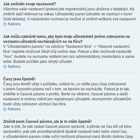
Jak změním svoje nastavení?
Všechna vaše nastavení (pokud jste registrováni) jsou uložena v databázi. Ke
změně stačí kliknout na odkaz
Uživatelský panel
(obvykle se nachází v horní
části stránky). V následném rozhraní je možné si změnit veškerá svá nastavení.
Nahoru
Jak můžu zabránit tomu, aby bylo moje uživatelské jméno zobrazeno na
seznamu uživatelů nacházejících se na fóru?
V “Uživatelském panelu” na záložce “Nastavení fóra” -> “Obecné nastavení
fóra” najdete možnost
Skrýt můj online stav
. Pokud u této možnosti nastavíte
“Ano”, budete na seznamu viditelní jen pro administrátory, moderátory a sama
sebe. Budete počítán jako skrytý uživatel.
Nahoru
Časy jsou špatně!
Časy jsou téměř vždy v pořádku, ovšem to, co vidíte jsou časy zobrazené
v jiném časovém pásmu než v tom, ve kterém se nacházíte. Pokud je to tak,
změňte si časové pásmo v profilu. Berte na vědomí, časové pásma a další
nastavení si mohou měnit jen registrovaní uživatelé. Anonymním uživatelům
bude vždy zobrazen výchozí čas fóra.
Nahoru
Změnil jsem časové pásmo, ale je to stále špatně!
Jste si jisti, že jste zadali časové pásmo správně, a přesto se čas liší od toho
správného, pak jste pravděpodobně špatně nastavili letní nebo zimní čas,
v uživatelském panelu máte ruční možnost přepnout mezi těmito dvěma časy.