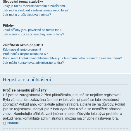
Sledování témat a záložky
Jaký je rozdíl mezi sledováním a záložkami?
Jak mohu sledovat zvolená témata nebo fóra?
Jak mohu zrušit sledování témat?
Přílohy
Jaké přílohy jsou povolené na tomto fóru?
Jak si mohu zobrazit všechny své přílohy?
Záležitosti okolo phpBB 3
Kdo napsal tento program?
Proč není k dispozici funkce X?
Koho mám kontaktovat ohledně obtěžujících e-mailů nebo právních záležitostí fóra?
Jak můžu kontaktovat administrátora fóra?
Registrace a přihlášení
Proč se nemohu přihlásit?
Už jste se zaregistrovali? Před přihlášením je nutné se nejdříve registrovat.
Byla vám na fóru zakázána činnost (v takovém případě se tato skutečnost
zobrazí)? Pokud ano, kontaktujte administrátora a ptejte se na důvody. Pokud
jste se registrovali, nebyli jste z fóra vyloučeni a stále se nemůžete přihlásit,
znovu zkontrolujte přihlašovací jméno a heslo. Obvykle toto bývá problém a
pokud není, kontaktujte administrátora, možná má chybné nastavení fóra.
Nahoru