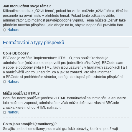
Jak mohu oživit svoje téma?
Kliknutím na odkaz „Oživit téma“, pokud ho vidíte, můžete „oživit“ téma, čímž ho
posunete na první místo v přehledu témat. Pokud tento odkaz nevidíte,
administrátor tuto možnost pravděpodobně vypnul. Téma můžete „oživit“ také
přidáním nového příspěvku, ale dbejte na to, abyste neporušili pravidla fóra.
Nahoru
Formátování a typy příspěvků
Co je BBCode?
BBCode je zvláštní implementace HTML. O jeho použití rozhoduje
administrátor (můžete toto nepovolit pro jednotlivé příspěvky). BBCode sám
o sobě je podobný stylu HTML, tagy jsou uzavřeny v hranatých závorkách [ a ]
a nabízí větší kontrolu nad tím, co a jak se zobrazí. Pro více informací
o BBCode si prohlédněte stránku, která je dostupná přes stránku přispívání.
Nahoru
Můžu používat HTML?
Bohužel nelze používat jakékoliv HTML formátování na tomto fóru a ani nelze
tuto možnost zapnout, administrátor však může definovat vlastní BBCode
značky, které mohou HTML nahradit.
Nahoru
Co to jsou smajlíci (emotikony)?
Smajlíci, neboli emotikony jsou malé grafické obrázky, které se používají