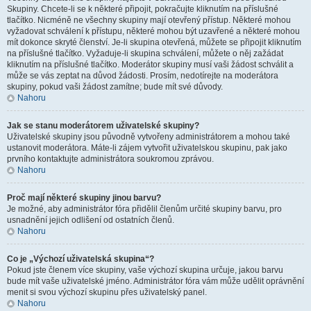
Skupiny. Chcete-li se k některé připojit, pokračujte kliknutím na příslušné
tlačítko. Nicméně ne všechny skupiny mají otevřený přístup. Některé mohou
vyžadovat schválení k přístupu, některé mohou být uzavřené a některé mohou
mít dokonce skryté členství. Je-li skupina otevřená, můžete se připojit kliknutím
na příslušné tlačítko. Vyžaduje-li skupina schválení, můžete o něj zažádat
kliknutím na příslušné tlačítko. Moderátor skupiny musí vaši žádost schválit a
může se vás zeptat na důvod žádosti. Prosím, nedotírejte na moderátora
skupiny, pokud vaši žádost zamítne; bude mít své důvody.
Nahoru
Jak se stanu moderátorem uživatelské skupiny?
Uživatelské skupiny jsou původně vytvořeny administrátorem a mohou také
ustanovit moderátora. Máte-li zájem vytvořit uživatelskou skupinu, pak jako
prvního kontaktujte administrátora soukromou zprávou.
Nahoru
Proč mají některé skupiny jinou barvu?
Je možné, aby administrátor fóra přidělil členům určité skupiny barvu, pro
usnadnění jejich odlišení od ostatních členů.
Nahoru
Co je „Výchozí uživatelská skupina“?
Pokud jste členem více skupiny, vaše výchozí skupina určuje, jakou barvu
bude mít vaše uživatelské jméno. Administrátor fóra vám může udělit oprávnění
menit si svou výchozí skupinu přes uživatelský panel.
Nahoru