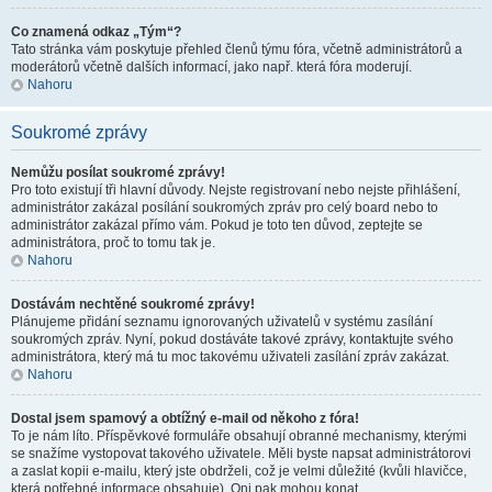
Co znamená odkaz „Tým“?
Tato stránka vám poskytuje přehled členů týmu fóra, včetně administrátorů a
moderátorů včetně dalších informací, jako např. která fóra moderují.
Nahoru
Soukromé zprávy
Nemůžu posílat soukromé zprávy!
Pro toto existují tři hlavní důvody. Nejste registrovaní nebo nejste přihlášení,
administrátor zakázal posílání soukromých zpráv pro celý board nebo to
administrátor zakázal přímo vám. Pokud je toto ten důvod, zeptejte se
administrátora, proč to tomu tak je.
Nahoru
Dostávám nechtěné soukromé zprávy!
Plánujeme přidání seznamu ignorovaných uživatelů v systému zasílání
soukromých zpráv. Nyní, pokud dostáváte takové zprávy, kontaktujte svého
administrátora, který má tu moc takovému uživateli zasílání zpráv zakázat.
Nahoru
Dostal jsem spamový a obtížný e-mail od někoho z fóra!
To je nám líto. Příspěvkové formuláře obsahují obranné mechanismy, kterými
se snažíme vystopovat takového uživatele. Měli byste napsat administrátorovi
a zaslat kopii e-mailu, který jste obdrželi, což je velmi důležité (kvůli hlavičce,
která potřebné informace obsahuje). Oni pak mohou konat.