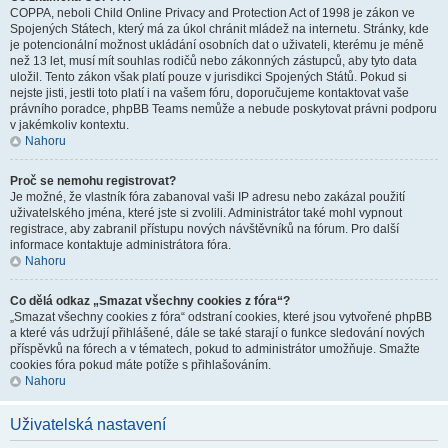
COPPA, neboli Child Online Privacy and Protection Act of 1998 je zákon ve
Spojených Státech, který má za úkol chránit mládež na internetu. Stránky, kde
je potencionální možnost ukládání osobních dat o uživateli, kterému je méně
než 13 let, musí mít souhlas rodičů nebo zákonných zástupců, aby tyto data
uložil. Tento zákon však platí pouze v jurisdikci Spojených Států. Pokud si
nejste jisti, jestli toto platí i na vašem fóru, doporučujeme kontaktovat vaše
právního poradce, phpBB Teams nemůže a nebude poskytovat právni podporu
v jakémkoliv kontextu.
Nahoru
Proč se nemohu registrovat?
Je možné, že vlastník fóra zabanoval vaši IP adresu nebo zakázal použití
uživatelského jména, které jste si zvolili. Administrátor také mohl vypnout
registrace, aby zabranil přístupu nových návštěvníků na fórum. Pro další
informace kontaktuje administrátora fóra.
Nahoru
Co dělá odkaz „Smazat všechny cookies z fóra“?
„Smazat všechny cookies z fóra“ odstraní cookies, které jsou vytvořené phpBB
a které vás udržují přihlášené, dále se také starají o funkce sledování nových
příspěvků na fórech a v tématech, pokud to administrátor umožňuje. Smažte
cookies fóra pokud máte potíže s přihlašováním.
Nahoru
Uživatelská nastavení