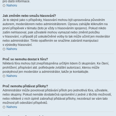
pro další informace.
Nahoru
Jak změním nebo smažu hlasování?
Je to stejné jako s příspěvky, hlasování mohou být upravována původním
autorem, moderátorem nebo administrátorem. Úpravu zahájíte kliknutím na
první příspěvek v tématu (toto je vždy s hlasováním spojeno). Pokud nikdo
zatím nehlasoval, pak uživatelé mohou vymazat nebo změnit položku
v hlasování, v případě již uskutečněné volby to tak může učinit jen moderátor
nebo administrátor. Tímto opatřením se snažíme zabránit manipulaci
s výsledky hlasování.
Nahoru
Proč se nemohu dostat k fóru?
Některá fóra mohou být znepřístupněna určitým lidem či skupinám. Ke čtení,
prohlížení, přispívání atd. potřebujete zvláštní autorizaci, kterou může
poskytnout jen moderátor a administrátor, takže je kontaktujte.
Nahoru
Proč nemohu přidávat přílohy?
Administrátor může povolovat přidávání příloh pro jednotlivá fóra, uživatele,
nebo skupiny. Pokud nemáte dostatečná oprávnění z jedné z těchto možností,
nebo některé z nich úplně zabraňují přidávat přílohy, nezobrazí se vám tato
možnost při odesílání příspěvků.
Nahoru