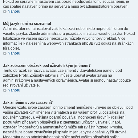
Pokud po správném nastavení čas pořád neodpovídá tomu současnému, je
čas špatně nastaven přímo na serveru a musí být administrátorem opraven.
Nahoru
Můj jazyk není na seznamu!
Administrátor nenainstaloval vaši lokalizaci nebo nikdo nepřeložil fórum do
vašeho jazyka. Zkuste administrátora požádat o instalaci vašeho jazyka. Pokud
lokalizace ve vašem jazyce neexistuje, můžete vytvořit nový překlad. Více
informací je k nalezení na webových stránkách phpBB (viz odkaz na stránkách
fóra dole).
Nahoru
Jak zobrazím obrázek pod uživatelským jménem?
Tento obrázek se nazývá avatar. Lze změnit v Uživatelském panelu pod
záložkou Profil. Způsoby jakými si můžete upravit avatar závisí na
administrátorovi a nastavených oprávněních. Avatar si mohou nastavit pouze
registrovaní uživatelé.
Nahoru
Jak změním svoje zařazení?
Obecně vzato, svoje zařazení přímo změnit nemůžete (úrovně se objevují pod
vaším uživatelským jménem v tématech a na vašem profilu, což záleží na
použitém vzhledu). Většina boardů používají hodnocení úrovní k rozlišení
počtu vámi přidaných příspěvků a k identifikaci určitých uživatelů, např.
označení moderátorů a administrátorů může mít zvláštní vzhled. Prosím,
nezatěžujte board zbytečným přispíváním jen, abyste dosáhli vyšší úrovně.
Moderátor nebo administrátor pak může počet vašich příspěvků snížit.