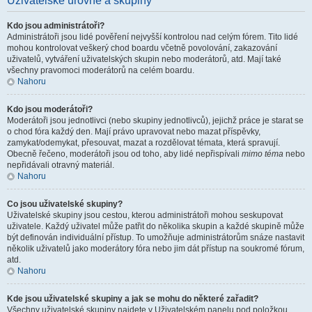
Uživatelské úrovně a skupiny
Kdo jsou administrátoři?
Administrátoři jsou lidé pověření nejvyšší kontrolou nad celým fórem. Tito lidé
mohou kontrolovat veškerý chod boardu včetně povolování, zakazování
uživatelů, vytváření uživatelských skupin nebo moderátorů, atd. Mají také
všechny pravomoci moderátorů na celém boardu.
Nahoru
Kdo jsou moderátoři?
Moderátoři jsou jednotlivci (nebo skupiny jednotlivců), jejichž práce je starat se
o chod fóra každý den. Mají právo upravovat nebo mazat příspěvky,
zamykat/odemykat, přesouvat, mazat a rozdělovat témata, která spravují.
Obecně řečeno, moderátoři jsou od toho, aby lidé nepřispívali
mimo téma
nebo
nepřidávali otravný materiál.
Nahoru
Co jsou uživatelské skupiny?
Uživatelské skupiny jsou cestou, kterou administrátoři mohou seskupovat
uživatele. Každý uživatel může patřit do několika skupin a každé skupině může
být definován individuální přístup. To umožňuje administrátorům snáze nastavit
několik uživatelů jako moderátory fóra nebo jim dát přístup na soukromé fórum,
atd.
Nahoru
Kde jsou uživatelské skupiny a jak se mohu do některé zařadit?
Všechny uživatelské skupiny najdete v Uživatelském panelu pod položkou