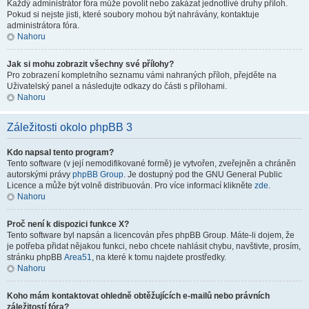
Každý administrátor fóra může povolit nebo zakázat jednotlivé druhy příloh.
Pokud si nejste jisti, které soubory mohou být nahrávány, kontaktuje
administrátora fóra.
Nahoru
Jak si mohu zobrazit všechny své přílohy?
Pro zobrazení kompletního seznamu vámi nahraných příloh, přejděte na
Uživatelský panel a následujte odkazy do části s přílohami.
Nahoru
Záležitosti okolo phpBB 3
Kdo napsal tento program?
Tento software (v její nemodifikované formě) je vytvořen, zveřejněn a chráněn
autorskými právy
phpBB Group
. Je dostupný pod the GNU General Public
Licence a může být volně distribuován. Pro více informací klikněte
zde
.
Nahoru
Proč není k dispozici funkce X?
Tento software byl napsán a licencován přes phpBB Group. Máte-li dojem, že
je potřeba přidat nějakou funkci, nebo chcete nahlásit chybu, navštivte, prosím,
stránku phpBB
Area51
, na které k tomu najdete prostředky.
Nahoru
Koho mám kontaktovat ohledně obtěžujících e-mailů nebo právních
záležitostí fóra?