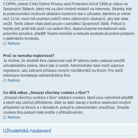
COPPA, neboli Child Online Privacy and Protection Act of 1998 je zákon ve
Spojených Státech, který má za úkol chránit mládež na internetu. Stránky, kde
je potencionální možnost ukládání osobních dat o uživateli, kterému je méně
než 13 let, musí mít souhlas rodičů nebo zákonných zástupců, aby tyto data
uložil. Tento zákon však platí pouze v jurisdikci Spojených Států. Pokud si
nejste jisti, jestli toto platí i na vašem fóru, doporučujeme kontaktovat vaše
právního poradce, phpBB Teams nemůže a nebude poskytovat právni podporu
v jakémkoliv kontextu.
Nahoru
Proč se nemohu registrovat?
Je možné, že vlastník fóra zabanoval vaši IP adresu nebo zakázal použití
uživatelského jména, které jste si zvolili. Administrátor také mohl vypnout
registrace, aby zabranil přístupu nových návštěvníků na fórum. Pro další
informace kontaktuje administrátora fóra.
Nahoru
Co dělá odkaz „Smazat všechny cookies z fóra“?
„Smazat všechny cookies z fóra“ odstraní cookies, které jsou vytvořené phpBB
a které vás udržují přihlášené, dále se také starají o funkce sledování nových
příspěvků na fórech a v tématech, pokud to administrátor umožňuje. Smažte
cookies fóra pokud máte potíže s přihlašováním.
Nahoru
Uživatelská nastavení