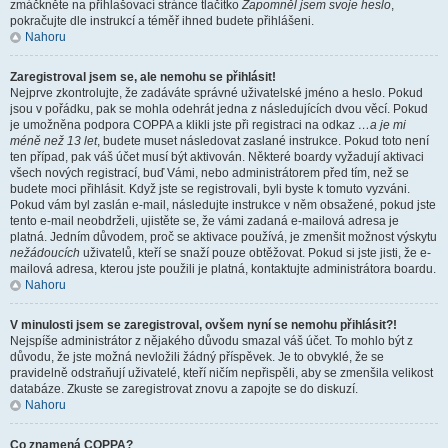
zmáčkněte na přihlašovací stránce tlačítko
Zapomněl jsem svoje heslo
,
pokračujte dle instrukcí a téměř ihned budete přihlášeni.
Nahoru
Zaregistroval jsem se, ale nemohu se přihlásit!
Nejprve zkontrolujte, že zadáváte správné uživatelské jméno a heslo. Pokud
jsou v pořádku, pak se mohla odehrát jedna z následujících dvou věcí. Pokud
je umožněna podpora COPPA a klikli jste při registraci na odkaz
…a je mi
méně než 13 let
, budete muset následovat zaslané instrukce. Pokud toto není
ten případ, pak váš účet musí být aktivován. Některé boardy vyžadují aktivaci
všech nových registrací, buď Vámi, nebo administrátorem před tím, než se
budete moci přihlásit. Když jste se registrovali, byli byste k tomuto vyzváni.
Pokud vám byl zaslán e-mail, následujte instrukce v něm obsažené, pokud jste
tento e-mail neobdrželi, ujistěte se, že vámi zadaná e-mailová adresa je
platná. Jedním důvodem, proč se aktivace používá, je zmenšit možnost výskytu
nežádoucích
uživatelů, kteří se snaží pouze obtěžovat. Pokud si jste jisti, že e-
mailová adresa, kterou jste použili je platná, kontaktujte administrátora boardu.
Nahoru
V minulosti jsem se zaregistroval, ovšem nyní se nemohu přihlásit?!
Nejspíše administrátor z nějakého důvodu smazal váš účet. To mohlo být z
důvodu, že jste možná nevložili žádný příspěvek. Je to obvyklé, že se
pravidelně odstraňují uživatelé, kteří ničím nepřispěli, aby se zmenšila velikost
databáze. Zkuste se zaregistrovat znovu a zapojte se do diskuzí.
Nahoru
Co znamená COPPA?