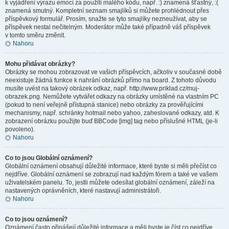
k vyjádření výrazu emocí za použití malého kódu, např. :) znamená šťastný, :(
znamená smutný. Kompletní seznam smajlíků si můžete prohlédnout přes
příspěvkový formulář. Prosím, snažte se tyto smajlíky nezneužívat, aby se
příspěvek nestal nečitelným. Moderátor může také případně váš příspěvek
v tomto směru změnit.
Nahoru
Mohu přidávat obrázky?
Obrázky se mohou zobrazovat ve vašich příspěvcích, ačkoliv v současné době
neexistuje žádná funkce k nahrání obrázků přímo na board. Z tohoto důvodu
musíte uvést na takový obrázek odkaz, např. http://www.priklad.cz/muj-
obrazek.png. Nemůžete vytvářet odkazy na obrázky umístěné na vlastním PC
(pokud to není veřejně přístupná stanice) nebo obrázky za prověřujícími
mechanismy, např. schránky hotmail nebo yahoo, zaheslované odkazy, atd. K
zobrazení obrázku použijte buď BBCode [img] tag nebo příslušné HTML (je-li
povoleno).
Nahoru
Co to jsou Globální oznámení?
Globální oznámení obsahují důležité informace, které byste si měli přečíst co
nejdříve. Globální oznámení se zobrazují nad každým fórem a také ve vašem
uživatelském panelu. To, jestli můžete odesílat globální oznámení, záleží na
nastavených oprávněních, které nastavují administrátoři.
Nahoru
Co to jsou oznámení?
Oznámení často přinášejí důležité informace a měli byste je číst co nejdříve.