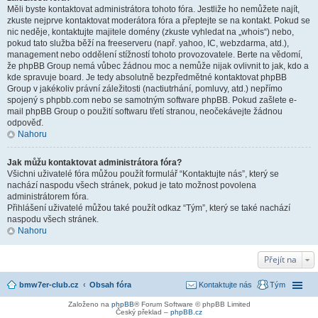
Měli byste kontaktovat administrátora tohoto fóra. Jestliže ho nemůžete najít,
zkuste nejprve kontaktovat moderátora fóra a přeptejte se na kontakt. Pokud se
nic neděje, kontaktujte majitele domény (zkuste vyhledat na „whois“) nebo,
pokud tato služba běží na freeserveru (např. yahoo, IC, webzdarma, atd.),
management nebo oddělení stížností tohoto provozovatele. Berte na vědomí,
že phpBB Group nemá vůbec žádnou moc a nemůže nijak ovlivnit to jak, kdo a
kde spravuje board. Je tedy absolutně bezpředmětné kontaktovat phpBB
Group v jakékoliv právní záležitosti (nactiutrhání, pomluvy, atd.) nepřímo
spojený s phpbb.com nebo se samotným software phpBB. Pokud zašlete e-
mail phpBB Group o použití softwaru třetí stranou, neočekávejte žádnou
odpověď.
Nahoru
Jak můžu kontaktovat administrátora fóra?
Všichni uživatelé fóra můžou použít formulář “Kontaktujte nás”, který se
nachází naspodu všech stránek, pokud je tato možnost povolena
administrátorem fóra.
Přihlášení uživatelé můžou také použít odkaz “Tým”, který se také nachází
naspodu všech stránek.
Nahoru
Přejít na
bmw7er-club.cz
Obsah fóra
Kontaktujte nás
Tým
Založeno na
phpBB
® Forum Software © phpBB Limited
Český překlad –
phpBB.cz