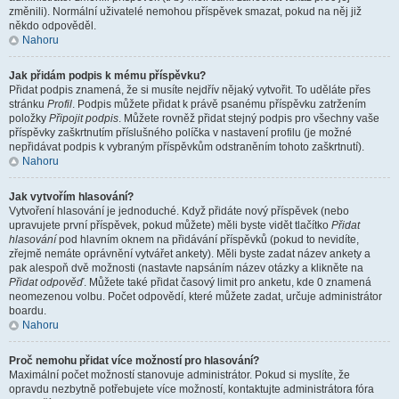
změnili). Normální uživatelé nemohou příspěvek smazat, pokud na něj již
někdo odpověděl.
Nahoru
Jak přidám podpis k mému příspěvku?
Přidat podpis znamená, že si musíte nejdřív nějaký vytvořit. To uděláte přes
stránku
Profil
. Podpis můžete přidat k právě psanému příspěvku zatržením
položky
Připojit podpis
. Můžete rovněž přidat stejný podpis pro všechny vaše
příspěvky zaškrtnutím příslušného políčka v nastavení profilu (je možné
nepřidávat podpis k vybraným příspěvkům odstraněním tohoto zaškrtnutí).
Nahoru
Jak vytvořím hlasování?
Vytvoření hlasování je jednoduché. Když přidáte nový příspěvek (nebo
upravujete první příspěvek, pokud můžete) měli byste vidět tlačítko
Přidat
hlasování
pod hlavním oknem na přidávání příspěvků (pokud to nevidíte,
zřejmě nemáte oprávnění vytvářet ankety). Měli byste zadat název ankety a
pak alespoň dvě možnosti (nastavte napsáním název otázky a klikněte na
Přidat odpověď
. Můžete také přidat časový limit pro anketu, kde 0 znamená
neomezenou volbu. Počet odpovědí, které můžete zadat, určuje administrátor
boardu.
Nahoru
Proč nemohu přidat více možností pro hlasování?
Maximální počet možností stanovuje administrátor. Pokud si myslíte, že
opravdu nezbytně potřebujete více možností, kontaktujte administrátora fóra