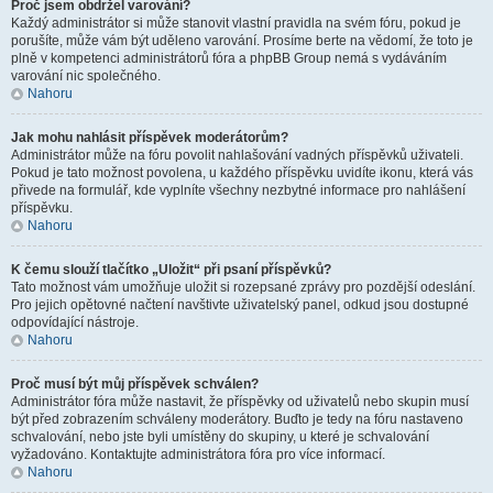
Proč jsem obdržel varování?
Každý administrátor si může stanovit vlastní pravidla na svém fóru, pokud je
porušíte, může vám být uděleno varování. Prosíme berte na vědomí, že toto je
plně v kompetenci administrátorů fóra a phpBB Group nemá s vydáváním
varování nic společného.
Nahoru
Jak mohu nahlásit příspěvek moderátorům?
Administrátor může na fóru povolit nahlašování vadných příspěvků uživateli.
Pokud je tato možnost povolena, u každého příspěvku uvidíte ikonu, která vás
přivede na formulář, kde vyplníte všechny nezbytné informace pro nahlášení
příspěvku.
Nahoru
K čemu slouží tlačítko „Uložit“ při psaní příspěvků?
Tato možnost vám umožňuje uložit si rozepsané zprávy pro pozdější odeslání.
Pro jejich opětovné načtení navštivte uživatelský panel, odkud jsou dostupné
odpovídající nástroje.
Nahoru
Proč musí být můj příspěvek schválen?
Administrátor fóra může nastavit, že příspěvky od uživatelů nebo skupin musí
být před zobrazením schváleny moderátory. Buďto je tedy na fóru nastaveno
schvalování, nebo jste byli umístěny do skupiny, u které je schvalování
vyžadováno. Kontaktujte administrátora fóra pro více informací.
Nahoru