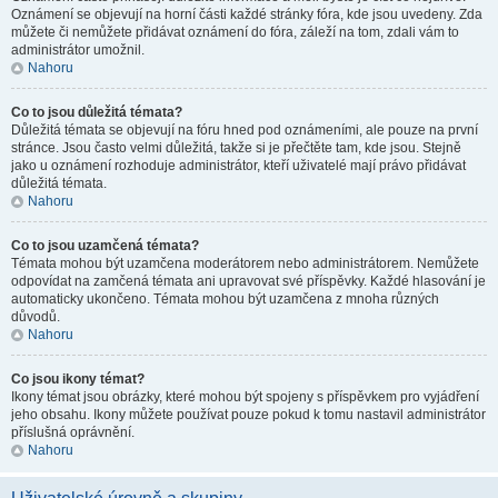
Oznámení se objevují na horní části každé stránky fóra, kde jsou uvedeny. Zda
můžete či nemůžete přidávat oznámení do fóra, záleží na tom, zdali vám to
administrátor umožnil.
Nahoru
Co to jsou důležitá témata?
Důležitá témata se objevují na fóru hned pod oznámeními, ale pouze na první
stránce. Jsou často velmi důležitá, takže si je přečtěte tam, kde jsou. Stejně
jako u oznámení rozhoduje administrátor, kteří uživatelé mají právo přidávat
důležitá témata.
Nahoru
Co to jsou uzamčená témata?
Témata mohou být uzamčena moderátorem nebo administrátorem. Nemůžete
odpovídat na zamčená témata ani upravovat své příspěvky. Každé hlasování je
automaticky ukončeno. Témata mohou být uzamčena z mnoha různých
důvodů.
Nahoru
Co jsou ikony témat?
Ikony témat jsou obrázky, které mohou být spojeny s příspěvkem pro vyjádření
jeho obsahu. Ikony můžete používat pouze pokud k tomu nastavil administrátor
příslušná oprávnění.
Nahoru