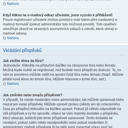
Nahoru
Když kliknu na e-mailový odkaz uživatele, jsem vyzván k přihlášení!
Pouze registrovaní uživatelé mohou posílat e-mail lidem přes nastavený e-
mailový formulář (pokud administrátor tuto možnost povolil). Toto opatření
umožňuje zbavit se otravných anonymních vzkazů a robotů, které sbírají e-
mailové adresy.
Nahoru
Vkládání příspěvků
Jak vložím téma do fóra?
Jednoduše. Klikněte na příslušné tlačítko na obrazovce fóra nebo tématu.
Možná bude nutné se registrovat, než budete moci přispět do diskuze. To, co
vám je povoleno můžete vidět na spodní části fóra nebo tématu (Např.
Můžete
přidat nová téma do tohoto fóra, Můžete hlasovat v tomto fóru, atd.
).
Nahoru
Jak změním nebo smažu příspěvek?
V případě, že nejste moderátor nebo administrátor, tak můžete upravovat nebo
mazat jen svoje příspěvky. Můžete upravit zprávu (někdy jen do omezeného
času po přispění) kliknutím na tlačítko
upravit
. Pokud již někdo odpověděl na
váš příspěvek a vy ho upravíte, objeví se vám malinký dodatek u příspěvku,
který ukazuje, kolikrát jste tento příspěvek upravovali. Tento dodatek se
neobjeví, pokud zatím nikdo neodpověděl nebo pokud moderátor či
administrátor změnili příspěvek (ti by měli sami zanechat vzkaz proč jej