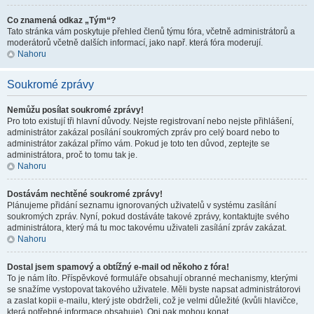
Co znamená odkaz „Tým“?
Tato stránka vám poskytuje přehled členů týmu fóra, včetně administrátorů a
moderátorů včetně dalších informací, jako např. která fóra moderují.
Nahoru
Soukromé zprávy
Nemůžu posílat soukromé zprávy!
Pro toto existují tři hlavní důvody. Nejste registrovaní nebo nejste přihlášení,
administrátor zakázal posílání soukromých zpráv pro celý board nebo to
administrátor zakázal přímo vám. Pokud je toto ten důvod, zeptejte se
administrátora, proč to tomu tak je.
Nahoru
Dostávám nechtěné soukromé zprávy!
Plánujeme přidání seznamu ignorovaných uživatelů v systému zasílání
soukromých zpráv. Nyní, pokud dostáváte takové zprávy, kontaktujte svého
administrátora, který má tu moc takovému uživateli zasílání zpráv zakázat.
Nahoru
Dostal jsem spamový a obtížný e-mail od někoho z fóra!
To je nám líto. Příspěvkové formuláře obsahují obranné mechanismy, kterými
se snažíme vystopovat takového uživatele. Měli byste napsat administrátorovi
a zaslat kopii e-mailu, který jste obdrželi, což je velmi důležité (kvůli hlavičce,
která potřebné informace obsahuje). Oni pak mohou konat.