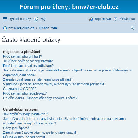
Fórum pro členy: bmw7er-club.cz
Rychlé odkazy
FAQ
Registrovat
Přihlásit se
bmw7er-club.cz
Obsah fóra
led
Často kladené otázky
at
Registrace a přihlášení
Proč se nemohu přihlásit?
Je vůbec potřeba se registrovat?
Proč jsem automaticky odhlášen?
Jak zabráním, aby se moje uživatelské jméno objevilo v seznamu právě přihlášených?
Zapomněl jsem heslo!
Zaregistroval jsem se, ale nemohu se přihlásit!
V minulosti jsem se zaregistroval, ovšem nyní se nemohu přihlásit?!
Co znamená COPPA?
Proč se nemohu registrovat?
Co dělá odkaz „Smazat všechny cookies z fóra“?
Uživatelská nastavení
Jak změním svoje nastavení?
Jak můžu zabránit tomu, aby bylo moje uživatelské jméno zobrazeno na seznamu
uživatelů nacházejících se na fóru?
Časy jsou špatně!
Změnil jsem časové pásmo, ale je to stále špatně!
Můj jazyk není na seznamu!