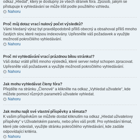
odkaz „Hledat“, který je dostupný ze všech stránek fóra. Způsob, jakým se
přistupuje k vyhledávání se může lišit podle použitého vzhledu.
Nahoru
Proč můj dotaz vrací nulový počet výsledků?
Vámi hledaný výraz byl pravděpodobně příliš obecný a obsahoval příliš mnoho
častých slov, které nejsou indexovány. Upřesněte váš požadavek a využijte
možností pokročilého vyhledávání.
Nahoru
Proč mi vyhledávání vrací prázdnou bílou stránku!?
Váš dotaz vrátil příliš mnoho výsledků, které server nebyl schopen zpracovat.
Upřesněte váš požadavek a využijte možností pokročilého vyhledávání.
Nahoru
Jak mohu vyhledávat členy fóra?
Přejděte na stránku „Členové“ a klikněte na odkaz „Vyhledat uživatele“, kde
můžete pomocí různých parametrů uživatele vyhledat.
Nahoru
Jak mohu najít své vlastní příspěvky a témata?
K vašim příspěvkům se můžete dostat kliknutím na odkaz „Hledat uživatelovy
příspěvky“ v Uživatelském panelu, nebo přes váš profil. Pro vyhledání témat,
které jste odeslali, využijte stránku pokročilého vyhledávání, kde zadáte
odpovídající kritéria.
Nahoru