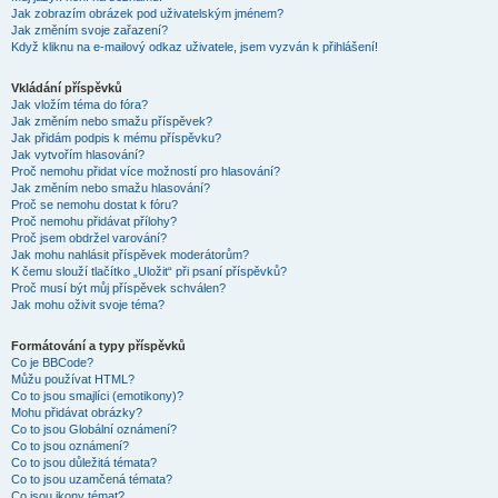
Jak zobrazím obrázek pod uživatelským jménem?
Jak změním svoje zařazení?
Když kliknu na e-mailový odkaz uživatele, jsem vyzván k přihlášení!
Vkládání příspěvků
Jak vložím téma do fóra?
Jak změním nebo smažu příspěvek?
Jak přidám podpis k mému příspěvku?
Jak vytvořím hlasování?
Proč nemohu přidat více možností pro hlasování?
Jak změním nebo smažu hlasování?
Proč se nemohu dostat k fóru?
Proč nemohu přidávat přílohy?
Proč jsem obdržel varování?
Jak mohu nahlásit příspěvek moderátorům?
K čemu slouží tlačítko „Uložit“ při psaní příspěvků?
Proč musí být můj příspěvek schválen?
Jak mohu oživit svoje téma?
Formátování a typy příspěvků
Co je BBCode?
Můžu používat HTML?
Co to jsou smajlíci (emotikony)?
Mohu přidávat obrázky?
Co to jsou Globální oznámení?
Co to jsou oznámení?
Co to jsou důležitá témata?
Co to jsou uzamčená témata?
Co jsou ikony témat?