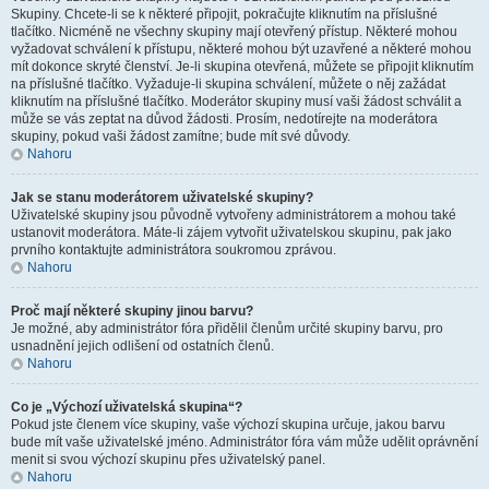
Skupiny. Chcete-li se k některé připojit, pokračujte kliknutím na příslušné
tlačítko. Nicméně ne všechny skupiny mají otevřený přístup. Některé mohou
vyžadovat schválení k přístupu, některé mohou být uzavřené a některé mohou
mít dokonce skryté členství. Je-li skupina otevřená, můžete se připojit kliknutím
na příslušné tlačítko. Vyžaduje-li skupina schválení, můžete o něj zažádat
kliknutím na příslušné tlačítko. Moderátor skupiny musí vaši žádost schválit a
může se vás zeptat na důvod žádosti. Prosím, nedotírejte na moderátora
skupiny, pokud vaši žádost zamítne; bude mít své důvody.
Nahoru
Jak se stanu moderátorem uživatelské skupiny?
Uživatelské skupiny jsou původně vytvořeny administrátorem a mohou také
ustanovit moderátora. Máte-li zájem vytvořit uživatelskou skupinu, pak jako
prvního kontaktujte administrátora soukromou zprávou.
Nahoru
Proč mají některé skupiny jinou barvu?
Je možné, aby administrátor fóra přidělil členům určité skupiny barvu, pro
usnadnění jejich odlišení od ostatních členů.
Nahoru
Co je „Výchozí uživatelská skupina“?
Pokud jste členem více skupiny, vaše výchozí skupina určuje, jakou barvu
bude mít vaše uživatelské jméno. Administrátor fóra vám může udělit oprávnění
menit si svou výchozí skupinu přes uživatelský panel.
Nahoru