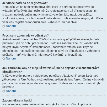
Je vůbec potřeba se registrovat?
Nemusíte. Je na administrátorovi fóra, jestli je potřeba se registrovat ke
vkládání příspěvků. Samozřejmě, že registrace vám dá přístup k ostatním
službám nedostupným anonymním uživatelům, jako např. postavičky,
soukromé zprávy, posílání e-mailů uživatelům, přihlášení do skupin, atd. Vřele
vám tedy registraci doporučujeme. Zabere to jen pár chvil.
Nahoru
Proč jsem automaticky odhlášen?
Pokud nezaškrtnete tlačítko
Přihlásit automaticky při příští návštěvě
, budete
přihlášeni jen po dobu práce na fóru. Toto má zabránit zneužití vašeho účtu
někým jiným. Abyste zůstali přihlášeni, zaškrtněte toto políčko, když se
přihlašujete. Toto ovšem nedoporučujeme, když se přihlašujete z veřejného
počítače, např. v knihovně, internetové kavárně, univerzitě atd.
Nahoru
Jak zabráním, aby se moje uživatelské jméno objevilo v seznamu právě
přihlášených?
V Uživatelském panelu najdete pod položkou „Nastavení“ volbu
Skrýt moji
přítomnost na fóru
. Volbou možnosti
Ano
aktivujete tuto funkci. Online vás uvidí
pouze administrátoři, moderátoři a vy sami. Budete započítáváni mezi skryté
uživatele.
Nahoru
Zapomněl jsem heslo!
Nic se neděje, vaše heslo můžeme kdykoliv obnovit. V tomto případě