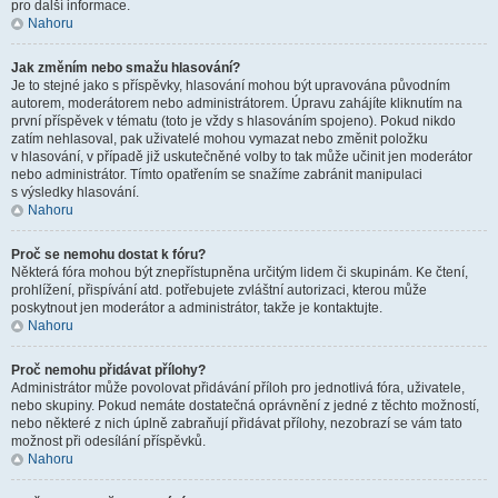
pro další informace.
Nahoru
Jak změním nebo smažu hlasování?
Je to stejné jako s příspěvky, hlasování mohou být upravována původním
autorem, moderátorem nebo administrátorem. Úpravu zahájíte kliknutím na
první příspěvek v tématu (toto je vždy s hlasováním spojeno). Pokud nikdo
zatím nehlasoval, pak uživatelé mohou vymazat nebo změnit položku
v hlasování, v případě již uskutečněné volby to tak může učinit jen moderátor
nebo administrátor. Tímto opatřením se snažíme zabránit manipulaci
s výsledky hlasování.
Nahoru
Proč se nemohu dostat k fóru?
Některá fóra mohou být znepřístupněna určitým lidem či skupinám. Ke čtení,
prohlížení, přispívání atd. potřebujete zvláštní autorizaci, kterou může
poskytnout jen moderátor a administrátor, takže je kontaktujte.
Nahoru
Proč nemohu přidávat přílohy?
Administrátor může povolovat přidávání příloh pro jednotlivá fóra, uživatele,
nebo skupiny. Pokud nemáte dostatečná oprávnění z jedné z těchto možností,
nebo některé z nich úplně zabraňují přidávat přílohy, nezobrazí se vám tato
možnost při odesílání příspěvků.
Nahoru