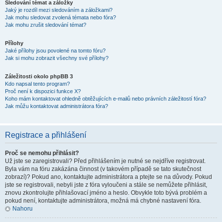
Sledování témat a záložky
Jaký je rozdíl mezi sledováním a záložkami?
Jak mohu sledovat zvolená témata nebo fóra?
Jak mohu zrušit sledování témat?
Přílohy
Jaké přílohy jsou povolené na tomto fóru?
Jak si mohu zobrazit všechny své přílohy?
Záležitosti okolo phpBB 3
Kdo napsal tento program?
Proč není k dispozici funkce X?
Koho mám kontaktovat ohledně obtěžujících e-mailů nebo právních záležitostí fóra?
Jak můžu kontaktovat administrátora fóra?
Registrace a přihlášení
Proč se nemohu přihlásit?
Už jste se zaregistrovali? Před přihlášením je nutné se nejdříve registrovat.
Byla vám na fóru zakázána činnost (v takovém případě se tato skutečnost
zobrazí)? Pokud ano, kontaktujte administrátora a ptejte se na důvody. Pokud
jste se registrovali, nebyli jste z fóra vyloučeni a stále se nemůžete přihlásit,
znovu zkontrolujte přihlašovací jméno a heslo. Obvykle toto bývá problém a
pokud není, kontaktujte administrátora, možná má chybné nastavení fóra.
Nahoru