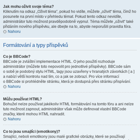
Jak mohu oživit svoje téma?
Kliknutím na odkaz „Oživit téma“, pokud ho vidíte, můžete „oživit“ téma, čímž ho
posunete na první místo v přehledu témat. Pokud tento odkaz nevidíte,
administrátor tuto možnost pravděpodobně vypnul. Téma můžete „oživit“ také
přidáním nového příspěvku, ale dbejte na to, abyste neporušili pravidla fóra.
Nahoru
Formátování a typy příspěvků
Co je BBCode?
BBCode je zvláštní implementace HTML. O jeho použití rozhoduje
administrátor (můžete toto nepovolit pro jednotlivé příspěvky). BBCode sám
o sobě je podobný stylu HTML, tagy jsou uzavřeny v hranatých závorkách [ a ]
a nabízí větší kontrolu nad tím, co a jak se zobrazí. Pro více informací
o BBCode si prohlédněte stránku, která je dostupná přes stránku přispívání.
Nahoru
Můžu používat HTML?
Bohužel nelze používat jakékoliv HTML formátování na tomto fóru a ani nelze
tuto možnost zapnout, administrátor však může definovat vlastní BBCode
značky, které mohou HTML nahradit.
Nahoru
Co to jsou smajlíci (emotikony)?
Smajlíci, neboli emotikony jsou malé grafické obrázky, které se používají