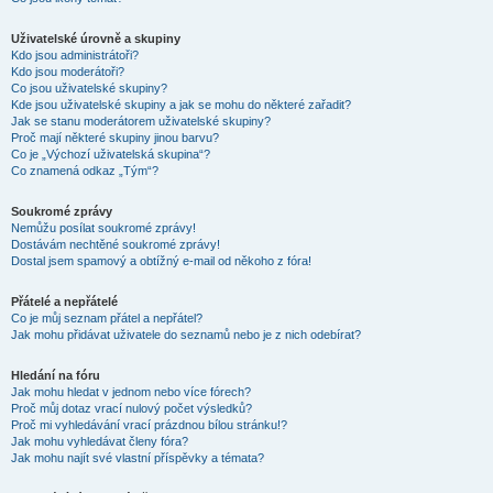
Uživatelské úrovně a skupiny
Kdo jsou administrátoři?
Kdo jsou moderátoři?
Co jsou uživatelské skupiny?
Kde jsou uživatelské skupiny a jak se mohu do některé zařadit?
Jak se stanu moderátorem uživatelské skupiny?
Proč mají některé skupiny jinou barvu?
Co je „Výchozí uživatelská skupina“?
Co znamená odkaz „Tým“?
Soukromé zprávy
Nemůžu posílat soukromé zprávy!
Dostávám nechtěné soukromé zprávy!
Dostal jsem spamový a obtížný e-mail od někoho z fóra!
Přátelé a nepřátelé
Co je můj seznam přátel a nepřátel?
Jak mohu přidávat uživatele do seznamů nebo je z nich odebírat?
Hledání na fóru
Jak mohu hledat v jednom nebo více fórech?
Proč můj dotaz vrací nulový počet výsledků?
Proč mi vyhledávání vrací prázdnou bílou stránku!?
Jak mohu vyhledávat členy fóra?
Jak mohu najít své vlastní příspěvky a témata?