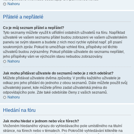
Nahoru
Přátelé a nepřátelé
Co je můj seznam přátel a nepřátel?
Tyto seznamy můžete využít k utřídění ostatních uživatelů na fóru. Například
uživatelé ve vašem seznamu přátel budou zobrazeni ve vašem uživatelském
panelu se svým stavem a budete z nich moci rychle vybírat např. při psaní
soukromých zpráv. Pokud to umožňuje vzhled fóra, příspěvky od těchto
uživatelů budou zvýrazněny. Pokud přidáte uživatele do seznamu nepřátel,
jeho příspěvky vám ve výchozím stavu nebudou zobrazovány.
Nahoru
Jak mohu přidávat uživatele do seznamů nebo je z nich odebírat?
Můžete přidávat uživatele dvěma způsoby. V profilu každého uživatele je
odkaz pro jeho přidání do jednoho z obou seznamů. Dále můžete použít svůj
uživatelský panel, kde můžete přímo zadat uživatelská jména do
odpovídajícího pole. Zde také odebíráte členy z vašich seznamů.
Nahoru
Hledání na fóru
Jak mohu hledat v jednom nebo více fórech?
Vloženém hledaného výrazu do vyhledávacího pole umístěného na titulní
stránce, na fórech nebo v tématech. Pro Pokročilé vyhledávání klikněte na