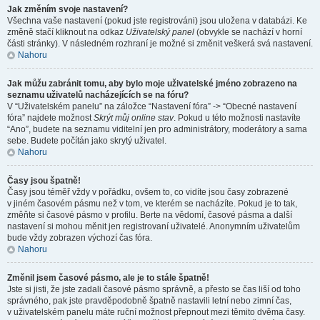
Jak změním svoje nastavení?
Všechna vaše nastavení (pokud jste registrováni) jsou uložena v databázi. Ke
změně stačí kliknout na odkaz
Uživatelský panel
(obvykle se nachází v horní
části stránky). V následném rozhraní je možné si změnit veškerá svá nastavení.
Nahoru
Jak můžu zabránit tomu, aby bylo moje uživatelské jméno zobrazeno na
seznamu uživatelů nacházejících se na fóru?
V “Uživatelském panelu” na záložce “Nastavení fóra” -> “Obecné nastavení
fóra” najdete možnost
Skrýt můj online stav
. Pokud u této možnosti nastavíte
“Ano”, budete na seznamu viditelní jen pro administrátory, moderátory a sama
sebe. Budete počítán jako skrytý uživatel.
Nahoru
Časy jsou špatně!
Časy jsou téměř vždy v pořádku, ovšem to, co vidíte jsou časy zobrazené
v jiném časovém pásmu než v tom, ve kterém se nacházíte. Pokud je to tak,
změňte si časové pásmo v profilu. Berte na vědomí, časové pásma a další
nastavení si mohou měnit jen registrovaní uživatelé. Anonymním uživatelům
bude vždy zobrazen výchozí čas fóra.
Nahoru
Změnil jsem časové pásmo, ale je to stále špatně!
Jste si jisti, že jste zadali časové pásmo správně, a přesto se čas liší od toho
správného, pak jste pravděpodobně špatně nastavili letní nebo zimní čas,
v uživatelském panelu máte ruční možnost přepnout mezi těmito dvěma časy.