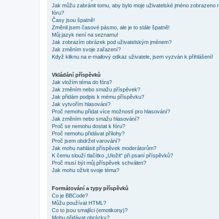
Jak můžu zabránit tomu, aby bylo moje uživatelské jméno zobrazeno 
fóru?
Časy jsou špatně!
Změnil jsem časové pásmo, ale je to stále špatně!
Můj jazyk není na seznamu!
Jak zobrazím obrázek pod uživatelským jménem?
Jak změním svoje zařazení?
Když kliknu na e-mailový odkaz uživatele, jsem vyzván k přihlášení!
Vkládání příspěvků
Jak vložím téma do fóra?
Jak změním nebo smažu příspěvek?
Jak přidám podpis k mému příspěvku?
Jak vytvořím hlasování?
Proč nemohu přidat více možností pro hlasování?
Jak změním nebo smažu hlasování?
Proč se nemohu dostat k fóru?
Proč nemohu přidávat přílohy?
Proč jsem obdržel varování?
Jak mohu nahlásit příspěvek moderátorům?
K čemu slouží tlačítko „Uložit“ při psaní příspěvků?
Proč musí být můj příspěvek schválen?
Jak mohu oživit svoje téma?
Formátování a typy příspěvků
Co je BBCode?
Můžu používat HTML?
Co to jsou smajlíci (emotikony)?
Mohu přidávat obrázky?