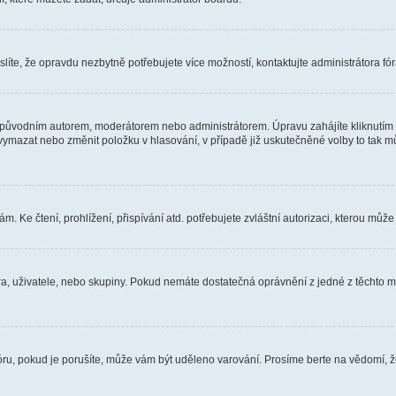
íte, že opravdu nezbytně potřebujete více možností, kontaktujte administrátora fór
 původním autorem, moderátorem nebo administrátorem. Úpravu zahájíte kliknutím n
ymazat nebo změnit položku v hlasování, v případě již uskutečněné volby to tak mů
 Ke čtení, prohlížení, přispívání atd. potřebujete zvláštní autorizaci, kterou může 
óra, uživatele, nebo skupiny. Pokud nemáte dostatečná oprávnění z jedné z těchto mo
fóru, pokud je porušíte, může vám být uděleno varování. Prosíme berte na vědomí, 