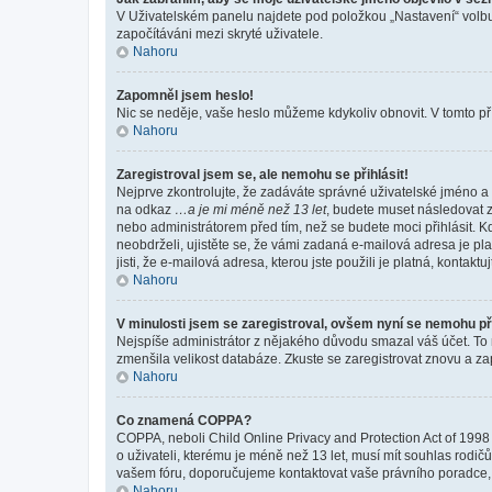
V Uživatelském panelu najdete pod položkou „Nastavení“ vol
započítáváni mezi skryté uživatele.
Nahoru
Zapomněl jsem heslo!
Nic se neděje, vaše heslo můžeme kdykoliv obnovit. V tomto př
Nahoru
Zaregistroval jsem se, ale nemohu se přihlásit!
Nejprve zkontrolujte, že zadáváte správné uživatelské jméno a 
na odkaz
…a je mi méně než 13 let
, budete muset následovat z
nebo administrátorem před tím, než se budete moci přihlásit. Kd
neobdrželi, ujistěte se, že vámi zadaná e-mailová adresa je p
jisti, že e-mailová adresa, kterou jste použili je platná, kontakt
Nahoru
V minulosti jsem se zaregistroval, ovšem nyní se nemohu při
Nejspíše administrátor z nějakého důvodu smazal váš účet. To mo
zmenšila velikost databáze. Zkuste se zaregistrovat znovu a zap
Nahoru
Co znamená COPPA?
COPPA, neboli Child Online Privacy and Protection Act of 1998 
o uživateli, kterému je méně než 13 let, musí mít souhlas rodičů 
vašem fóru, doporučujeme kontaktovat vaše právního poradce
Nahoru