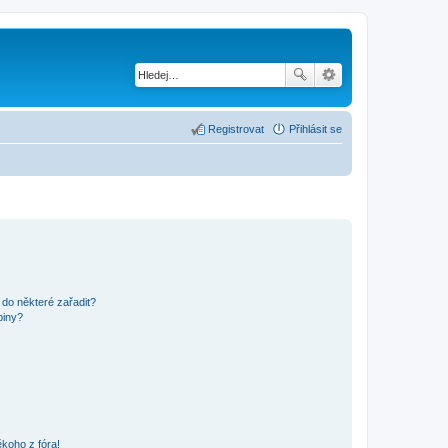
Registrovat
Přihlásit se
 do některé zařadit?
piny?
koho z fóra!