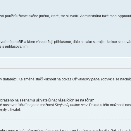
l použití uživatelského jména, které jste si zvolili. Administrátor také mohl vypnou
ytvořené phpBB a které vás udržují přihlášené, dále se také starají o funkce sledov
e s přihlašováním.
 v databázi. Ke změně stačí kliknout na odkaz
Uživatelský panel
(obvykle se nachází
obrazeno na seznamu uživatelů nacházejících se na fóru?
né nastavení fóra” najdete možnost
Skrýt můj online stav
. Pokud u této možnosti nas
rytý uživatel.
 zobrazené v jiném časovém pásmu než v tom, ve kterém se nacházíte. Pokud je to t