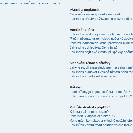
na seznamu uživatelů nacházejících se na
Přátelé a nepřátelé
Co je můj seznam přátel a nepřátel?
Jak mohu přidávat uživatele do seznamů neb
Hledání na fóru
Jak mohu hledat v jednom nebo více fórec
Proč můj dotaz vrací nulový počet výsledk
Proč mi vyhledávání vrací prázdnou bílou s
Jak mohu vyhledávat členy fóra?
Jak mohu najít své vlastní příspěvky a tém
Sledování témat a záložky
Jaký je rozdíl mezi sledováním a záložkami
Jak mohu sledovat zvolená témata nebo fó
Jak mohu zrušit sledování témat?
Přílohy
Jaké přílohy jsou povolené na tomto fóru?
Jak si mohu zobrazit všechny své přílohy?
Záležitosti okolo phpBB 3
Kdo napsal tento program?
Proč není k dispozici funkce X?
Koho mám kontaktovat ohledně obtěžujících 
Jak můžu kontaktovat administrátora fóra?