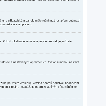
mní čas, v uživatelském panelu máte ruční možnost přepnout mezi
administrátorem opraven.
yka. Pokud lokalizace ve vašem jazyce neexistuje, můžete
trátorovi a nastavených oprávněních. Avatar si mohou nastavit
eží na použitém vzhledu). Většina boardů používají hodnocení
í vzhled. Prosím, nezatěžujte board zbytečným přispíváním jen,