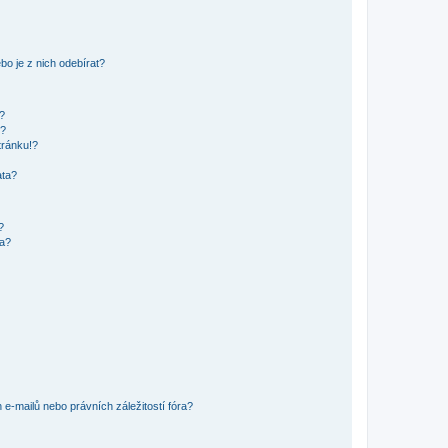
o je z nich odebírat?
h?
ů?
tránku!?
ata?
?
ra?
e-mailů nebo právních záležitostí fóra?