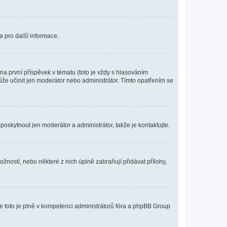
a pro další informace.
a první příspěvek v tématu (toto je vždy s hlasováním
že učinit jen moderátor nebo administrátor. Tímto opatřením se
poskytnout jen moderátor a administrátor, takže je kontaktujte.
žností, nebo některé z nich úplně zabraňují přidávat přílohy,
že toto je plně v kompetenci administrátorů fóra a phpBB Group