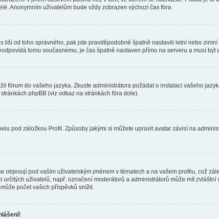
telé. Anonymním uživatelům bude vždy zobrazen výchozí čas fóra.
 čas liší od toho správného, pak jste pravděpodobně špatně nastavili letní nebo zi
odpovídá tomu současnému, je čas špatně nastaven přímo na serveru a musí být 
ožil fórum do vašeho jazyka. Zkuste administrátora požádat o instalaci vašeho jaz
h stránkách phpBB (viz odkaz na stránkách fóra dole).
lu pod záložkou Profil. Způsoby jakými si můžete upravit avatar závisí na adminis
e objevují pod vaším uživatelským jménem v tématech a na vašem profilu, což zál
aci určitých uživatelů, např. označení moderátorů a administrátorů může mít zvláštn
může počet vašich příspěvků snížit.
hlášení!