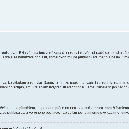
e registrovat. Byla vám na fóru zakázána činnost (v takovém případě se tato skutečn
eni a stále se nemůžete přihlásit, znovu zkontrolujte přihlašovací jméno a heslo. Ob
gistrovat ke vkládání příspěvků. Samozřejmě, že registrace vám dá přístup k ostat
ášení do skupin, atd. Vřele vám tedy registraci doporučujeme. Zabere to jen pár chvi
těvě
, budete přihlášeni jen po dobu práce na fóru. Toto má zabránit zneužití vašeho 
se přihlašujete z veřejného počítače, např. v knihovně, internetové kavárně, unive
znamu právě přihlášených?