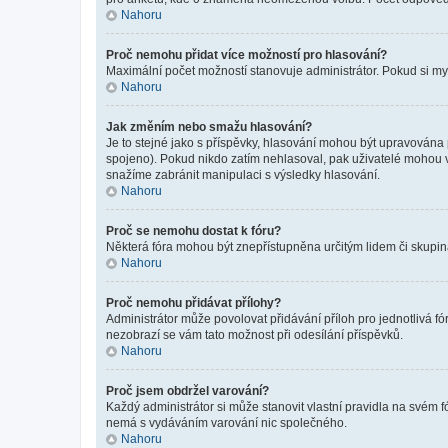
Nahoru
Proč nemohu přidat více možností pro hlasování?
Maximální počet možností stanovuje administrátor. Pokud si mysl
Nahoru
Jak změním nebo smažu hlasování?
Je to stejné jako s příspěvky, hlasování mohou být upravována
spojeno). Pokud nikdo zatím nehlasoval, pak uživatelé mohou v
snažíme zabránit manipulaci s výsledky hlasování.
Nahoru
Proč se nemohu dostat k fóru?
Některá fóra mohou být znepřístupněna určitým lidem či skupinám.
Nahoru
Proč nemohu přidávat přílohy?
Administrátor může povolovat přidávání příloh pro jednotlivá f
nezobrazí se vám tato možnost při odesílání příspěvků.
Nahoru
Proč jsem obdržel varování?
Každý administrátor si může stanovit vlastní pravidla na svém 
nemá s vydáváním varování nic společného.
Nahoru