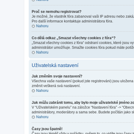
Proč se nemohu registrovat?
Je možné, že vlastník fóra zabanoval vaši IP adresu nebo zakáza
Pro další informace kontaktuje administrátora fóra.
Nahoru
Co dělá odkaz „Smazat všechny cookies z fóra“?
„Smazat všechny cookies z fóra“ odstraní cookies, které jsou v
administrátor umožňuje. Smažte cookies fóra pokud máte potíž
Nahoru
Uživatelská nastavení
Jak změním svoje nastavení?
Všechna vaše nastavení (pokud jste registrováni) jsou uložena
změnit veškerá svá nastavení.
Nahoru
Jak můžu zabránit tomu, aby bylo moje uživatelské jméno z
V “Uživatelském panelu” na záložce “Nastavení fóra” -> “Obec
administrátory, moderátory a sama sebe. Budete počítán jako sk
Nahoru
Časy jsou špatně!
Časy jsou téměř vždy v pořádku, ovšem to, co vidíte jsou časy