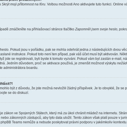
bu
Skrýt moji přítomnost na fóru
. Volbou možnosti
Ano
aktivujete tuto funkci. Online 
ípadě zmáčkněte na přihlašovací stránce tlačítko
Zapomněl jsem svoje heslo
, pokr
heslo. Pokud jsou v pořádku, pak se mohla odehrát jedna z následujících dvou věcí
aslané instrukce. Pokud toto není ten případ, pak váš účet musí být aktivován. Někt
yž jste se registrovali, byli byste k tomuto vyzváni. Pokud vám byl zaslán e-mail, n
latná. Jedním důvodem, proč se aktivace používá, je zmenšit možnost výskytu
nežád
ujte administrátora boardu.
hlásit?!
hlo být z důvodu, že jste možná nevložili žádný příspěvek. Je to obvyklé, že se pra
ojte se do diskuzí.
je zákon ve Spojených Státech, který má za úkol chránit mládež na internetu. Strá
nebo zákonných zástupců, aby tyto data uložil. Tento zákon však platí pouze v jurisdikc
, phpBB Teams nemůže a nebude poskytovat právni podporu v jakémkoliv kontextu