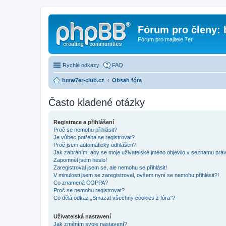
Fórum pro členy:
Fórum pro majitele 7er
Rychlé odkazy
FAQ
bmw7er-club.cz
Obsah fóra
Často kladené otázky
Registrace a přihlášení
Proč se nemohu přihlásit?
Je vůbec potřeba se registrovat?
Proč jsem automaticky odhlášen?
Jak zabráním, aby se moje uživatelské jméno objevilo v seznamu prá
Zapomněl jsem heslo!
Zaregistroval jsem se, ale nemohu se přihlásit!
V minulosti jsem se zaregistroval, ovšem nyní se nemohu přihlásit?!
Co znamená COPPA?
Proč se nemohu registrovat?
Co dělá odkaz „Smazat všechny cookies z fóra“?
Uživatelská nastavení
Jak změním svoje nastavení?