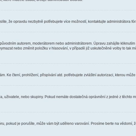
íte, že opravdu nezbytně potřebujete více možností, kontaktujte administrátora fór
 původním autorem, moderátorem nebo administrátorem. Úpravu zahájíte kliknutím n
ymazat nebo změnit položku v hlasování, v případě již uskutečněné volby to tak mů
 Ke čtení, prohlížení, přispívání atd. potřebujete zvláštní autorizaci, kterou může 
óra, uživatele, nebo skupiny. Pokud nemáte dostatečná oprávnění z jedné z těchto mo
fóru, pokud je porušíte, může vám být uděleno varování. Prosíme berte na vědomí, 