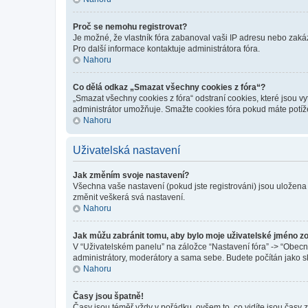
Proč se nemohu registrovat?
Je možné, že vlastník fóra zabanoval vaši IP adresu nebo zakáza
Pro další informace kontaktuje administrátora fóra.
Nahoru
Co dělá odkaz „Smazat všechny cookies z fóra“?
„Smazat všechny cookies z fóra“ odstraní cookies, které jsou v
administrátor umožňuje. Smažte cookies fóra pokud máte potíž
Nahoru
Uživatelská nastavení
Jak změním svoje nastavení?
Všechna vaše nastavení (pokud jste registrováni) jsou uložena
změnit veškerá svá nastavení.
Nahoru
Jak můžu zabránit tomu, aby bylo moje uživatelské jméno z
V “Uživatelském panelu” na záložce “Nastavení fóra” -> “Obec
administrátory, moderátory a sama sebe. Budete počítán jako sk
Nahoru
Časy jsou špatně!
Časy jsou téměř vždy v pořádku, ovšem to, co vidíte jsou časy