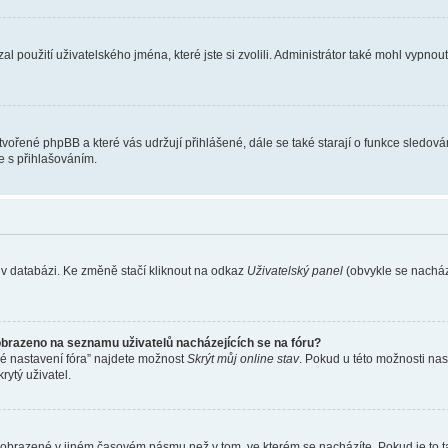
l použití uživatelského jména, které jste si zvolili. Administrátor také mohl vypnou
ytvořené phpBB a které vás udržují přihlášené, dále se také starají o funkce sledov
e s přihlašováním.
 v databázi. Ke změně stačí kliknout na odkaz
Uživatelský panel
(obvykle se nachází
obrazeno na seznamu uživatelů nacházejících se na fóru?
né nastavení fóra” najdete možnost
Skrýt můj online stav
. Pokud u této možnosti nas
rytý uživatel.
 zobrazené v jiném časovém pásmu než v tom, ve kterém se nacházíte. Pokud je to t