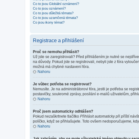
Co to jsou Globální oznámení?
Co to jsou oznámení?
Co to jsou důležitá témata?
Co to jsou uzamčená témata?
Co jsou ikony témat?
Registrace a přihlášení
Proč se nemohu přihlásit?
Už jste se zaregistrovali? Před přihlášením je nutné se nejdřív
na důvody. Pokud jste se registrovali, nebyli jste z fóra vylouč
možná má chybné nastavení fóra.
Nahoru
Je vůbec potřeba se registrovat?
Nemusíte. Je na administrátorovi fóra, jestli je potřeba se re
postavičky, soukromé zprávy, posílání e-mailů uživatelům, přihl
Nahoru
Proč jsem automaticky odhlášen?
Pokud nezaškrtnete tlačítko
Přihlásit automaticky při příští návš
políčko, když se přihlašujete. Toto ovšem nedoporučujeme, když 
Nahoru
Jak zabráním, aby se moje uživatelské jméno objevilo v se