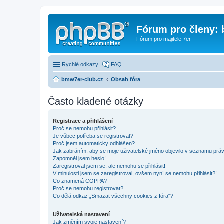
Fórum pro členy:
Fórum pro majitele 7er
Rychlé odkazy
FAQ
bmw7er-club.cz
Obsah fóra
Často kladené otázky
Registrace a přihlášení
Proč se nemohu přihlásit?
Je vůbec potřeba se registrovat?
Proč jsem automaticky odhlášen?
Jak zabráním, aby se moje uživatelské jméno objevilo v seznamu prá
Zapomněl jsem heslo!
Zaregistroval jsem se, ale nemohu se přihlásit!
V minulosti jsem se zaregistroval, ovšem nyní se nemohu přihlásit?!
Co znamená COPPA?
Proč se nemohu registrovat?
Co dělá odkaz „Smazat všechny cookies z fóra“?
Uživatelská nastavení
Jak změním svoje nastavení?