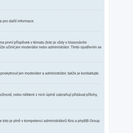
a pro další informace.
a první příspěvek v tématu (toto je vždy s hlasováním
že učinit jen moderátor nebo administrátor. Tímto opatřením se
poskytnout jen moderátor a administrátor, takže je kontaktujte.
žností, nebo některé z nich úplně zabraňují přidávat přílohy,
že toto je plně v kompetenci administrátorů fóra a phpBB Group