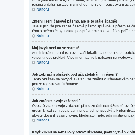
pásma a další nastavení si mohou měnit jen registrovaní uživa
Nahoru
Změnil jsem časové pásmo, ale je to stále špatně!
Jste si jisti, že jste zadali časové pásmo správně, a přesto se
těmito dvěma časy. Pokud po správném nastavení čas pořád ne
Nahoru
Můj jazyk není na seznamu!
Administrátor nenainstaloval vaši lokalizaci nebo nikdo nepřel
vytvořit nový překlad. Více informací je k nalezení na webovýc
Nahoru
Jak zobrazím obrázek pod uživatelským jménem?
Tento obrázek se nazývá avatar. Lze změnit v Uživatelském pane
pouze registrovaní uživatelé.
Nahoru
Jak změním svoje zařazení?
Obecně vzato, svoje zařazení přímo změnit nemůžete (úrovně s
úrovní k rozlišení počtu vámi přidaných příspěvků a k identifik
abyste dosáhli vyšší úrovně. Moderátor nebo administrátor pak 
Nahoru
Když kliknu na e-mailový odkaz uživatele, jsem vyzván k při