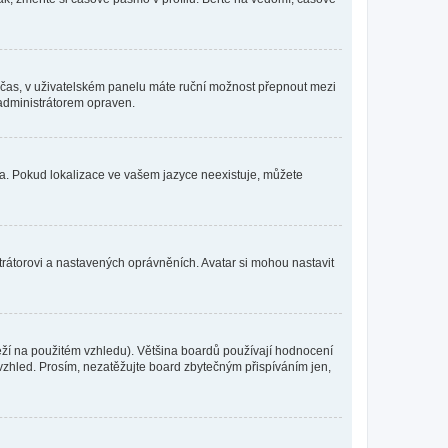
mní čas, v uživatelském panelu máte ruční možnost přepnout mezi
administrátorem opraven.
yka. Pokud lokalizace ve vašem jazyce neexistuje, můžete
trátorovi a nastavených oprávněních. Avatar si mohou nastavit
eží na použitém vzhledu). Většina boardů používají hodnocení
í vzhled. Prosím, nezatěžujte board zbytečným přispíváním jen,