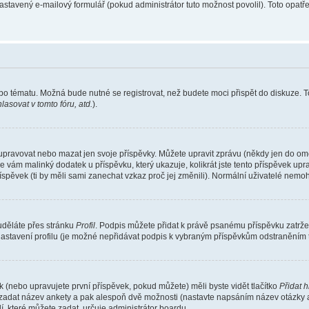
nastavený e-mailový formulář (pokud administrátor tuto možnost povolil). Toto opa
bo tématu. Možná bude nutné se registrovat, než budete moci přispět do diskuze. T
asovat v tomto fóru, atd.
).
 upravovat nebo mazat jen svoje příspěvky. Můžete upravit zprávu (někdy jen do om
e vám malinký dodatek u příspěvku, který ukazuje, kolikrát jste tento příspěvek up
spěvek (ti by měli sami zanechat vzkaz proč jej změnili). Normální uživatelé nem
 uděláte přes stránku
Profil
. Podpis můžete přidat k právě psanému příspěvku zatrž
nastavení profilu (je možné nepřidávat podpis k vybraným příspěvkům odstraněním t
 (nebo upravujete první příspěvek, pokud můžete) měli byste vidět tlačítko
Přidat 
e zadat název ankety a pak alespoň dvě možnosti (nastavte napsáním název otázky 
které můžete zadat, určuje administrátor boardu.