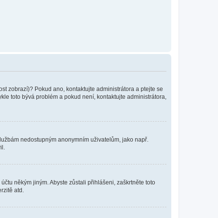
ost zobrazí)? Pokud ano, kontaktujte administrátora a ptejte se
vykle toto bývá problém a pokud není, kontaktujte administrátora,
ním službám nedostupným anonymním uživatelům, jako např.
l.
účtu někým jiným. Abyste zůstali přihlášeni, zaškrtněte toto
rzitě atd.