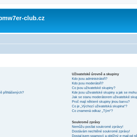
 bmw7er-club.cz
Uživatelské úrovně a skupiny
Kdo jsou administrátoři?
Kdo jsou moderátoři?
Co jsou uživatelské skupiny?
vě přihlášených?
Kde jsou uživatelské skupiny a jak se mohu
Jak se stanu moderátorem uživatelské sku
Proč mají některé skupiny jinou barvu?
Co je „Výchozí uživatelská skupina“?
Co znamená odkaz „Tým“?
Soukromé zprávy
Nemůžu posílat soukromé zprávy!
Dostávám nechtěné soukromé zprávy!
Dostal jsem spamový a obtížný e-mail od ně