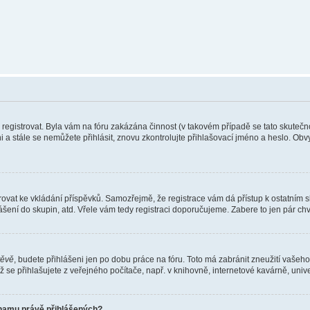
e registrovat. Byla vám na fóru zakázána činnost (v takovém případě se tato skutečn
eni a stále se nemůžete přihlásit, znovu zkontrolujte přihlašovací jméno a heslo. Ob
gistrovat ke vkládání příspěvků. Samozřejmě, že registrace vám dá přístup k ostat
ášení do skupin, atd. Vřele vám tedy registraci doporučujeme. Zabere to jen pár chvi
těvě
, budete přihlášeni jen po dobu práce na fóru. Toto má zabránit zneužití vašeho 
se přihlašujete z veřejného počítače, např. v knihovně, internetové kavárně, unive
znamu právě přihlášených?