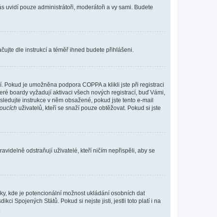
vás uvidí pouze administrátoři, moderátoři a vy sami. Budete
ačujte dle instrukcí a téměř ihned budete přihlášeni.
. Pokud je umožněna podpora COPPA a klikli jste při registraci
eré boardy vyžadují aktivaci všech nových registrací, buď Vámi,
ásledujte instrukce v něm obsažené, pokud jste tento e-mail
oucích
uživatelů, kteří se snaží pouze obtěžovat. Pokud si jste
videlně odstraňují uživatelé, kteří ničím nepřispěli, aby se
nky, kde je potencionální možnost ukládání osobních dat
i Spojených Států. Pokud si nejste jisti, jestli toto platí i na
.