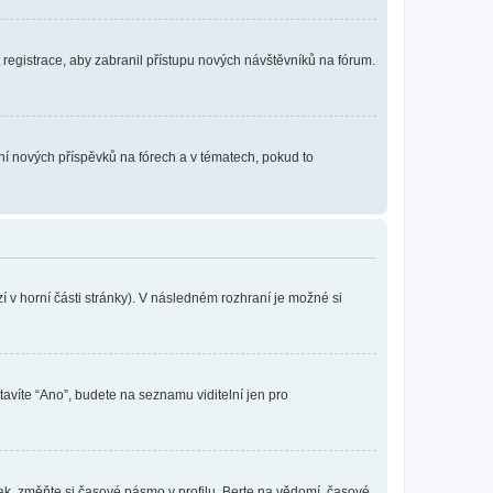
t registrace, aby zabranil přístupu nových návštěvníků na fórum.
ání nových příspěvků na fórech a v tématech, pokud to
 v horní části stránky). V následném rozhraní je možné si
tavíte “Ano”, budete na seznamu viditelní jen pro
ak, změňte si časové pásmo v profilu. Berte na vědomí, časové