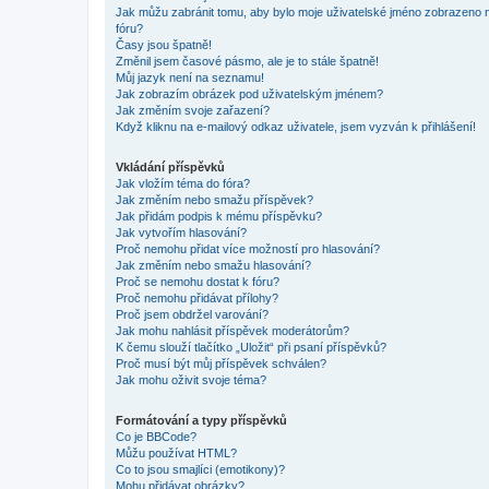
Jak můžu zabránit tomu, aby bylo moje uživatelské jméno zobrazeno 
fóru?
Časy jsou špatně!
Změnil jsem časové pásmo, ale je to stále špatně!
Můj jazyk není na seznamu!
Jak zobrazím obrázek pod uživatelským jménem?
Jak změním svoje zařazení?
Když kliknu na e-mailový odkaz uživatele, jsem vyzván k přihlášení!
Vkládání příspěvků
Jak vložím téma do fóra?
Jak změním nebo smažu příspěvek?
Jak přidám podpis k mému příspěvku?
Jak vytvořím hlasování?
Proč nemohu přidat více možností pro hlasování?
Jak změním nebo smažu hlasování?
Proč se nemohu dostat k fóru?
Proč nemohu přidávat přílohy?
Proč jsem obdržel varování?
Jak mohu nahlásit příspěvek moderátorům?
K čemu slouží tlačítko „Uložit“ při psaní příspěvků?
Proč musí být můj příspěvek schválen?
Jak mohu oživit svoje téma?
Formátování a typy příspěvků
Co je BBCode?
Můžu používat HTML?
Co to jsou smajlíci (emotikony)?
Mohu přidávat obrázky?