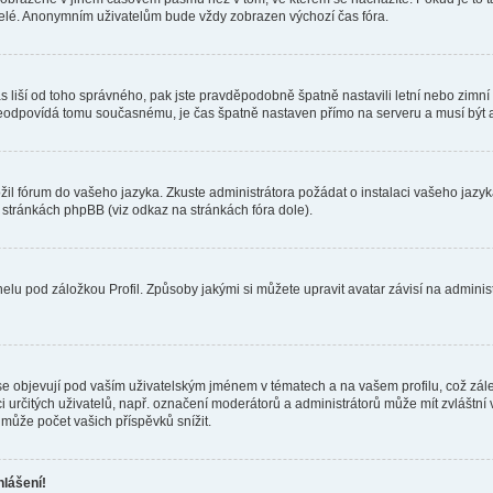
telé. Anonymním uživatelům bude vždy zobrazen výchozí čas fóra.
 čas liší od toho správného, pak jste pravděpodobně špatně nastavili letní nebo zi
odpovídá tomu současnému, je čas špatně nastaven přímo na serveru a musí být 
ožil fórum do vašeho jazyka. Zkuste administrátora požádat o instalaci vašeho jaz
h stránkách phpBB (viz odkaz na stránkách fóra dole).
lu pod záložkou Profil. Způsoby jakými si můžete upravit avatar závisí na adminis
e objevují pod vaším uživatelským jménem v tématech a na vašem profilu, což zál
aci určitých uživatelů, např. označení moderátorů a administrátorů může mít zvláštn
může počet vašich příspěvků snížit.
hlášení!