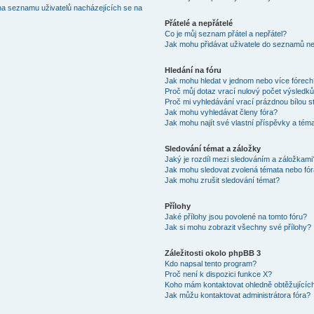
na seznamu uživatelů nacházejících se na
Přátelé a nepřátelé
Co je můj seznam přátel a nepřátel?
Jak mohu přidávat uživatele do seznamů neb
Hledání na fóru
Jak mohu hledat v jednom nebo více fórec
Proč můj dotaz vrací nulový počet výsledk
Proč mi vyhledávání vrací prázdnou bílou s
Jak mohu vyhledávat členy fóra?
Jak mohu najít své vlastní příspěvky a tém
Sledování témat a záložky
Jaký je rozdíl mezi sledováním a záložkami
Jak mohu sledovat zvolená témata nebo fó
Jak mohu zrušit sledování témat?
Přílohy
Jaké přílohy jsou povolené na tomto fóru?
Jak si mohu zobrazit všechny své přílohy?
Záležitosti okolo phpBB 3
Kdo napsal tento program?
Proč není k dispozici funkce X?
Koho mám kontaktovat ohledně obtěžujících 
Jak můžu kontaktovat administrátora fóra?