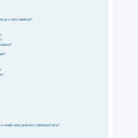
o je z nich odebírat?
h?
ů?
tránku!?
ata?
?
ra?
e-mailů nebo právních záležitostí fóra?