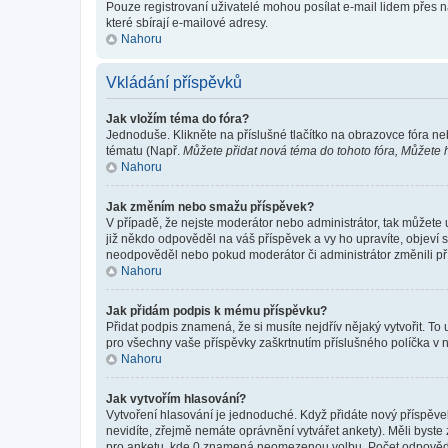
Pouze registrovaní uživatelé mohou posílat e-mail lidem přes 
které sbírají e-mailové adresy.
Nahoru
Vkládání příspěvků
Jak vložím téma do fóra?
Jednoduše. Klikněte na příslušné tlačítko na obrazovce fóra ne
tématu (Např.
Můžete přidat nová téma do tohoto fóra, Můžete hl
Nahoru
Jak změním nebo smažu příspěvek?
V případě, že nejste moderátor nebo administrátor, tak můžete
již někdo odpověděl na váš příspěvek a vy ho upravíte, objeví s
neodpověděl nebo pokud moderátor či administrátor změnili pří
Nahoru
Jak přidám podpis k mému příspěvku?
Přidat podpis znamená, že si musíte nejdřív nějaký vytvořit. To
pro všechny vaše příspěvky zaškrtnutím příslušného políčka v 
Nahoru
Jak vytvořím hlasování?
Vytvoření hlasování je jednoduché. Když přidáte nový příspěvek
nevidíte, zřejmě nemáte oprávnění vytvářet ankety). Měli byst
pro anketu, kde 0 znamená neomezenou volbu. Počet odpovědí, 