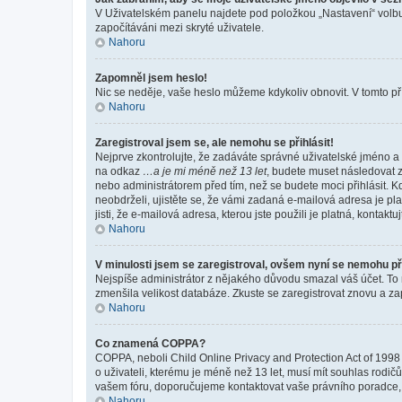
V Uživatelském panelu najdete pod položkou „Nastavení“ vol
započítáváni mezi skryté uživatele.
Nahoru
Zapomněl jsem heslo!
Nic se neděje, vaše heslo můžeme kdykoliv obnovit. V tomto př
Nahoru
Zaregistroval jsem se, ale nemohu se přihlásit!
Nejprve zkontrolujte, že zadáváte správné uživatelské jméno a 
na odkaz
…a je mi méně než 13 let
, budete muset následovat z
nebo administrátorem před tím, než se budete moci přihlásit. Kd
neobdrželi, ujistěte se, že vámi zadaná e-mailová adresa je p
jisti, že e-mailová adresa, kterou jste použili je platná, kontakt
Nahoru
V minulosti jsem se zaregistroval, ovšem nyní se nemohu při
Nejspíše administrátor z nějakého důvodu smazal váš účet. To mo
zmenšila velikost databáze. Zkuste se zaregistrovat znovu a zap
Nahoru
Co znamená COPPA?
COPPA, neboli Child Online Privacy and Protection Act of 1998 
o uživateli, kterému je méně než 13 let, musí mít souhlas rodičů 
vašem fóru, doporučujeme kontaktovat vaše právního poradce
Nahoru