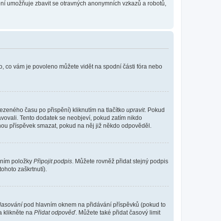
tření umožňuje zbavit se otravných anonymních vzkazů a robotů,
o, co vám je povoleno můžete vidět na spodní části fóra nebo
ezeného času po přispění) kliknutím na tlačítko
upravit
. Pokud
ravovali. Tento dodatek se neobjeví, pokud zatím nikdo
ohou příspěvek smazat, pokud na něj již někdo odpověděl.
ením položky
Připojit podpis
. Můžete rovněž přidat stejný podpis
ohoto zaškrtnutí).
hlasování
pod hlavním oknem na přidávání příspěvků (pokud to
a klikněte na
Přidat odpověď
. Můžete také přidat časový limit