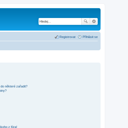
Registrovat
Přihlásit se
 do některé zařadit?
piny?
koho z fóra!