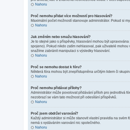
Nahoru
Proč nemohu přidat více možností pro hlasování?
Maximální počet možností stanovuje administrátor. Pokud si mysl
Nahoru
Jak změním nebo smažu hlasování?
Je to stejné jako s příspěvky, hlasování mohou být upravována
spojeno). Pokud nikdo zatím nehlasoval, pak uživatelé mohou v
snažíme zabránit manipulaci s výsledky hlasování.
Nahoru
Proč se nemohu dostat k fóru?
Některá fóra mohou být znepřístupněna určitým lidem či skupinám.
Nahoru
Proč nemohu přidávat přílohy?
Administrátor může povolovat přidávání příloh pro jednotlivá f
nezobrazí se vám tato možnost při odesílání příspěvků.
Nahoru
Proč jsem obdržel varování?
Každý administrátor si může stanovit vlastní pravidla na svém 
nemá s vydáváním varování nic společného.
Nahoru