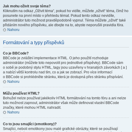
Jak mohu oživit svoje téma?
Kliknutím na odkaz „Oživit téma“, pokud ho vidíte, můžete „oživit“ téma, čímž ho
posunete na první místo v přehledu témat. Pokud tento odkaz nevidíte,
administrátor tuto možnost pravděpodobně vypnul. Téma můžete „oživit“ také
přidáním nového příspěvku, ale dbejte na to, abyste neporušili pravidla fóra.
Nahoru
Formátování a typy příspěvků
Co je BBCode?
BBCode je zvláštní implementace HTML. O jeho použití rozhoduje
administrátor (můžete toto nepovolit pro jednotlivé příspěvky). BBCode sám
o sobě je podobný stylu HTML, tagy jsou uzavřeny v hranatých závorkách [ a ]
a nabízí větší kontrolu nad tím, co a jak se zobrazí. Pro více informací
o BBCode si prohlédněte stránku, která je dostupná přes stránku přispívání.
Nahoru
Můžu používat HTML?
Bohužel nelze používat jakékoliv HTML formátování na tomto fóru a ani nelze
tuto možnost zapnout, administrátor však může definovat vlastní BBCode
značky, které mohou HTML nahradit.
Nahoru
Co to jsou smajlíci (emotikony)?
Smajlíci, neboli emotikony jsou malé grafické obrázky, které se používají