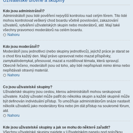
Uživatelské úrovně a skupiny
Kdo jsou administrátoři?
Administrátoři jsou lidé pověření nejvyšší kontrolou nad celým fórem. Tito lidé
mohou kontrolovat veškerý chod boardu včetně povolování, zakazování
uživatelů, vytváření uživatelských skupin nebo moderátorů, atd. Mají také
všechny pravomoci moderátorů na celém boardu.
Nahoru
Kdo jsou moderátoři?
Moderátoři jsou jednotlivci (nebo skupiny jednotlivců), jejichž práce je starat se
o chod fóra každý den. Mají právo upravovat nebo mazat příspěvky,
zamykat/odemykat, přesouvat, mazat a rozdělovat témata, která spravují.
Obecně řečeno, moderátoři jsou od toho, aby lidé nepřispívali
mimo téma
nebo
nepřidávali otravný materiál.
Nahoru
Co jsou uživatelské skupiny?
Uživatelské skupiny jsou cestou, kterou administrátoři mohou seskupovat
uživatele. Každý uživatel může patřit do několika skupin a každé skupině může
být definován individuální přístup. To umožňuje administrátorům snáze nastavit
několik uživatelů jako moderátory fóra nebo jim dát přístup na soukromé fórum,
atd.
Nahoru
Kde jsou uživatelské skupiny a jak se mohu do některé zařadit?
Všechny uživatelské skupiny najdete v Uživatelském panelu pod položkou