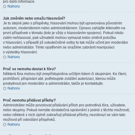
pro další informace.
Nahoru
Jak změním nebo smažu hlasování?
Je to stejné jako s příspěvky, hlasování mohou být upravována původním
autorem, moderátorem nebo administrátorem. Úpravu zahájíte kliknutím na
první příspěvek v tématu (toto je vždy s hlasováním spojeno). Pokud nikdo
zatím nehlasoval, pak uživatelé mohou vymazat nebo změnit položku
v hlasování, v případě již uskutečněné volby to tak může učinit jen moderátor
nebo administrátor. Tímto opatřením se snažíme zabránit manipulaci
s výsledky hlasování.
Nahoru
Proč se nemohu dostat k fóru?
Některá fóra mohou být znepřístupněna určitým lidem či skupinám. Ke čtení,
prohlížení, přispívání atd. potřebujete zvláštní autorizaci, kterou může
poskytnout jen moderátor a administrátor, takže je kontaktujte.
Nahoru
Proč nemohu přidávat přílohy?
Administrátor může povolovat přidávání příloh pro jednotlivá fóra, uživatele,
nebo skupiny. Pokud nemáte dostatečná oprávnění z jedné z těchto možností,
nebo některé z nich úplně zabraňují přidávat přílohy, nezobrazí se vám tato
možnost při odesílání příspěvků.
Nahoru