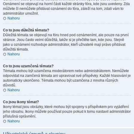
Oznámení se objevují na horní části každé stránky fóra, kde jsou uvedeny. Zda
můžete či nemůžete přidávat oznámení do fóra, záleží na tom, zdali vám to
administrátor umožnil.
Nahoru
Co to jsou důležitá témata?
Důležitá témata se objevují na fóru hned pod oznámeními, ale pouze na první
stránce. Jsou často velmi důležitá, takže si je přečtěte tam, kde jsou. Stejně
jako u oznámení rozhoduje administrátor, kteří uživatelé mají právo přidávat
důležitá témata.
Nahoru
Co to jsou uzamčená témata?
Témata mohou být uzamčena moderátorem nebo administrátorem. Nemůžete
odpovídat na zamčená témata ani upravovat své příspěvky. Každé hlasování je
automaticky ukončeno. Témata mohou být uzamčena z mnoha různých
důvodů.
Nahoru
Co jsou ikony témat?
Ikony témat jsou obrázky, které mohou být spojeny s příspěvkem pro vyjádření
jeho obsahu. Ikony můžete používat pouze pokud k tomu nastavil administrátor
příslušná oprávnění.
Nahoru