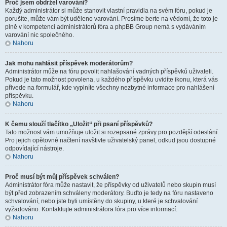
Proč jsem obdržel varování?
Každý administrátor si může stanovit vlastní pravidla na svém fóru, pokud je
porušíte, může vám být uděleno varování. Prosíme berte na vědomí, že toto je
plně v kompetenci administrátorů fóra a phpBB Group nemá s vydáváním
varování nic společného.
Nahoru
Jak mohu nahlásit příspěvek moderátorům?
Administrátor může na fóru povolit nahlašování vadných příspěvků uživateli.
Pokud je tato možnost povolena, u každého příspěvku uvidíte ikonu, která vás
přivede na formulář, kde vyplníte všechny nezbytné informace pro nahlášení
příspěvku.
Nahoru
K čemu slouží tlačítko „Uložit“ při psaní příspěvků?
Tato možnost vám umožňuje uložit si rozepsané zprávy pro pozdější odeslání.
Pro jejich opětovné načtení navštivte uživatelský panel, odkud jsou dostupné
odpovídající nástroje.
Nahoru
Proč musí být můj příspěvek schválen?
Administrátor fóra může nastavit, že příspěvky od uživatelů nebo skupin musí
být před zobrazením schváleny moderátory. Buďto je tedy na fóru nastaveno
schvalování, nebo jste byli umístěny do skupiny, u které je schvalování
vyžadováno. Kontaktujte administrátora fóra pro více informací.
Nahoru