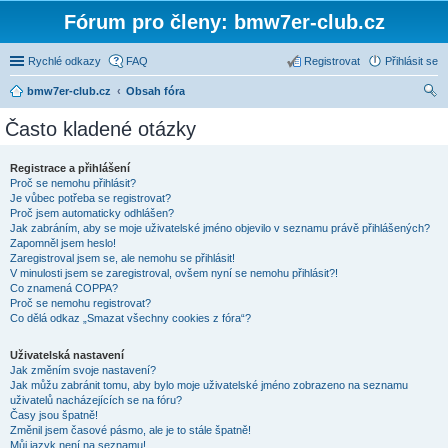
Fórum pro členy: bmw7er-club.cz
Rychlé odkazy
FAQ
Registrovat
Přihlásit se
bmw7er-club.cz
Obsah fóra
led
Často kladené otázky
at
Registrace a přihlášení
Proč se nemohu přihlásit?
Je vůbec potřeba se registrovat?
Proč jsem automaticky odhlášen?
Jak zabráním, aby se moje uživatelské jméno objevilo v seznamu právě přihlášených?
Zapomněl jsem heslo!
Zaregistroval jsem se, ale nemohu se přihlásit!
V minulosti jsem se zaregistroval, ovšem nyní se nemohu přihlásit?!
Co znamená COPPA?
Proč se nemohu registrovat?
Co dělá odkaz „Smazat všechny cookies z fóra“?
Uživatelská nastavení
Jak změním svoje nastavení?
Jak můžu zabránit tomu, aby bylo moje uživatelské jméno zobrazeno na seznamu
uživatelů nacházejících se na fóru?
Časy jsou špatně!
Změnil jsem časové pásmo, ale je to stále špatně!
Můj jazyk není na seznamu!