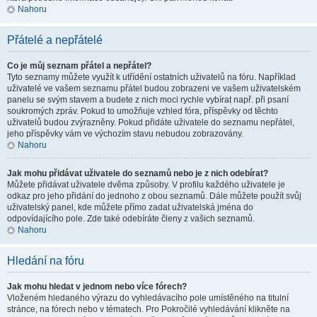
Nahoru
Přátelé a nepřátelé
Co je můj seznam přátel a nepřátel?
Tyto seznamy můžete využít k utřídění ostatních uživatelů na fóru. Například
uživatelé ve vašem seznamu přátel budou zobrazeni ve vašem uživatelském
panelu se svým stavem a budete z nich moci rychle vybírat např. při psaní
soukromých zpráv. Pokud to umožňuje vzhled fóra, příspěvky od těchto
uživatelů budou zvýrazněny. Pokud přidáte uživatele do seznamu nepřátel,
jeho příspěvky vám ve výchozím stavu nebudou zobrazovány.
Nahoru
Jak mohu přidávat uživatele do seznamů nebo je z nich odebírat?
Můžete přidávat uživatele dvěma způsoby. V profilu každého uživatele je
odkaz pro jeho přidání do jednoho z obou seznamů. Dále můžete použít svůj
uživatelský panel, kde můžete přímo zadat uživatelská jména do
odpovídajícího pole. Zde také odebíráte členy z vašich seznamů.
Nahoru
Hledání na fóru
Jak mohu hledat v jednom nebo více fórech?
Vloženém hledaného výrazu do vyhledávacího pole umístěného na titulní
stránce, na fórech nebo v tématech. Pro Pokročilé vyhledávání klikněte na