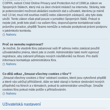
COPPA, neboli Child Online Privacy and Protection Act of 1998 je zákon ve
Spojených Státech, který má za úkol chránit mládež na internetu. Stránky, kde
je potencionální možnost ukládání osobních dat o uživateli, kterému je méně
než 13 let, musí mít souhlas rodičů nebo zákonných zástupců, aby tyto data
uložil. Tento zákon však platí pouze v jurisdikci Spojených Států. Pokud si
nejste jisti, jestli toto platí i na vašem fóru, doporučujeme kontaktovat vaše
právního poradce, phpBB Teams nemůže a nebude poskytovat právni podporu
v jakémkoliv kontextu.
Nahoru
Proč se nemohu registrovat?
Je možné, že vlastník fóra zabanoval vaši IP adresu nebo zakázal použití
uživatelského jména, které jste si zvolili. Administrátor také mohl vypnout
registrace, aby zabranil přístupu nových návštěvníků na fórum. Pro další
informace kontaktuje administrátora fóra.
Nahoru
Co dělá odkaz „Smazat všechny cookies z fóra“?
„Smazat všechny cookies z fóra“ odstraní cookies, které jsou vytvořené phpBB
a které vás udržují přihlášené, dále se také starají o funkce sledování nových
příspěvků na fórech a v tématech, pokud to administrátor umožňuje. Smažte
cookies fóra pokud máte potíže s přihlašováním.
Nahoru
Uživatelská nastavení