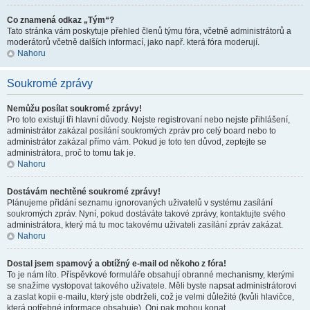
Co znamená odkaz „Tým“?
Tato stránka vám poskytuje přehled členů týmu fóra, včetně administrátorů a
moderátorů včetně dalších informací, jako např. která fóra moderují.
Nahoru
Soukromé zprávy
Nemůžu posílat soukromé zprávy!
Pro toto existují tři hlavní důvody. Nejste registrovaní nebo nejste přihlášení,
administrátor zakázal posílání soukromých zpráv pro celý board nebo to
administrátor zakázal přímo vám. Pokud je toto ten důvod, zeptejte se
administrátora, proč to tomu tak je.
Nahoru
Dostávám nechtěné soukromé zprávy!
Plánujeme přidání seznamu ignorovaných uživatelů v systému zasílání
soukromých zpráv. Nyní, pokud dostáváte takové zprávy, kontaktujte svého
administrátora, který má tu moc takovému uživateli zasílání zpráv zakázat.
Nahoru
Dostal jsem spamový a obtížný e-mail od někoho z fóra!
To je nám líto. Příspěvkové formuláře obsahují obranné mechanismy, kterými
se snažíme vystopovat takového uživatele. Měli byste napsat administrátorovi
a zaslat kopii e-mailu, který jste obdrželi, což je velmi důležité (kvůli hlavičce,
která potřebné informace obsahuje). Oni pak mohou konat.