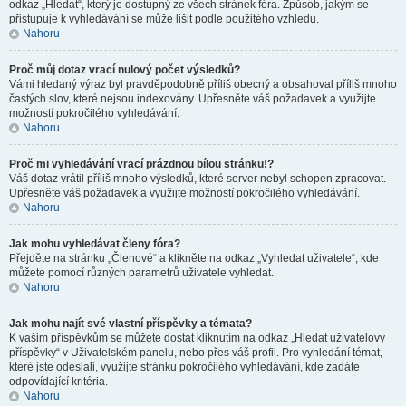
odkaz „Hledat“, který je dostupný ze všech stránek fóra. Způsob, jakým se
přistupuje k vyhledávání se může lišit podle použitého vzhledu.
Nahoru
Proč můj dotaz vrací nulový počet výsledků?
Vámi hledaný výraz byl pravděpodobně příliš obecný a obsahoval příliš mnoho
častých slov, které nejsou indexovány. Upřesněte váš požadavek a využijte
možností pokročilého vyhledávání.
Nahoru
Proč mi vyhledávání vrací prázdnou bílou stránku!?
Váš dotaz vrátil příliš mnoho výsledků, které server nebyl schopen zpracovat.
Upřesněte váš požadavek a využijte možností pokročilého vyhledávání.
Nahoru
Jak mohu vyhledávat členy fóra?
Přejděte na stránku „Členové“ a klikněte na odkaz „Vyhledat uživatele“, kde
můžete pomocí různých parametrů uživatele vyhledat.
Nahoru
Jak mohu najít své vlastní příspěvky a témata?
K vašim příspěvkům se můžete dostat kliknutím na odkaz „Hledat uživatelovy
příspěvky“ v Uživatelském panelu, nebo přes váš profil. Pro vyhledání témat,
které jste odeslali, využijte stránku pokročilého vyhledávání, kde zadáte
odpovídající kritéria.
Nahoru