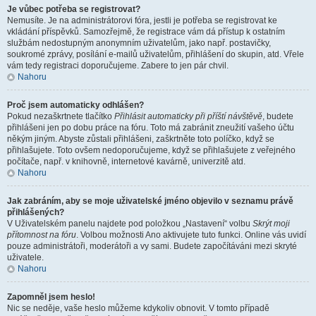
Je vůbec potřeba se registrovat?
Nemusíte. Je na administrátorovi fóra, jestli je potřeba se registrovat ke
vkládání příspěvků. Samozřejmě, že registrace vám dá přístup k ostatním
službám nedostupným anonymním uživatelům, jako např. postavičky,
soukromé zprávy, posílání e-mailů uživatelům, přihlášení do skupin, atd. Vřele
vám tedy registraci doporučujeme. Zabere to jen pár chvil.
Nahoru
Proč jsem automaticky odhlášen?
Pokud nezaškrtnete tlačítko
Přihlásit automaticky při příští návštěvě
, budete
přihlášeni jen po dobu práce na fóru. Toto má zabránit zneužití vašeho účtu
někým jiným. Abyste zůstali přihlášeni, zaškrtněte toto políčko, když se
přihlašujete. Toto ovšem nedoporučujeme, když se přihlašujete z veřejného
počítače, např. v knihovně, internetové kavárně, univerzitě atd.
Nahoru
Jak zabráním, aby se moje uživatelské jméno objevilo v seznamu právě
přihlášených?
V Uživatelském panelu najdete pod položkou „Nastavení“ volbu
Skrýt moji
přítomnost na fóru
. Volbou možnosti
Ano
aktivujete tuto funkci. Online vás uvidí
pouze administrátoři, moderátoři a vy sami. Budete započítáváni mezi skryté
uživatele.
Nahoru
Zapomněl jsem heslo!
Nic se neděje, vaše heslo můžeme kdykoliv obnovit. V tomto případě