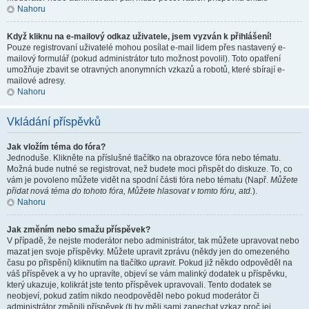
Nahoru
Když kliknu na e-mailový odkaz uživatele, jsem vyzván k přihlášení!
Pouze registrovaní uživatelé mohou posílat e-mail lidem přes nastavený e-
mailový formulář (pokud administrátor tuto možnost povolil). Toto opatření
umožňuje zbavit se otravných anonymních vzkazů a robotů, které sbírají e-
mailové adresy.
Nahoru
Vkládání příspěvků
Jak vložím téma do fóra?
Jednoduše. Klikněte na příslušné tlačítko na obrazovce fóra nebo tématu.
Možná bude nutné se registrovat, než budete moci přispět do diskuze. To, co
vám je povoleno můžete vidět na spodní části fóra nebo tématu (Např.
Můžete
přidat nová téma do tohoto fóra, Můžete hlasovat v tomto fóru, atd.
).
Nahoru
Jak změním nebo smažu příspěvek?
V případě, že nejste moderátor nebo administrátor, tak můžete upravovat nebo
mazat jen svoje příspěvky. Můžete upravit zprávu (někdy jen do omezeného
času po přispění) kliknutím na tlačítko
upravit
. Pokud již někdo odpověděl na
váš příspěvek a vy ho upravíte, objeví se vám malinký dodatek u příspěvku,
který ukazuje, kolikrát jste tento příspěvek upravovali. Tento dodatek se
neobjeví, pokud zatím nikdo neodpověděl nebo pokud moderátor či
administrátor změnili příspěvek (ti by měli sami zanechat vzkaz proč jej