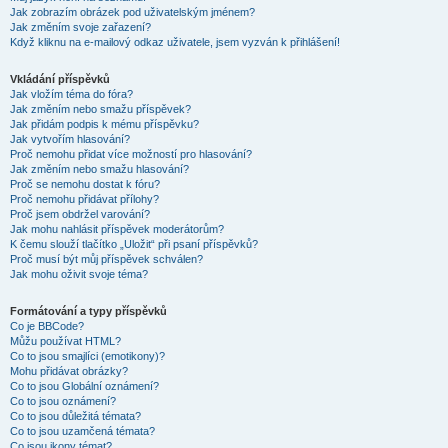
Jak zobrazím obrázek pod uživatelským jménem?
Jak změním svoje zařazení?
Když kliknu na e-mailový odkaz uživatele, jsem vyzván k přihlášení!
Vkládání příspěvků
Jak vložím téma do fóra?
Jak změním nebo smažu příspěvek?
Jak přidám podpis k mému příspěvku?
Jak vytvořím hlasování?
Proč nemohu přidat více možností pro hlasování?
Jak změním nebo smažu hlasování?
Proč se nemohu dostat k fóru?
Proč nemohu přidávat přílohy?
Proč jsem obdržel varování?
Jak mohu nahlásit příspěvek moderátorům?
K čemu slouží tlačítko „Uložit“ při psaní příspěvků?
Proč musí být můj příspěvek schválen?
Jak mohu oživit svoje téma?
Formátování a typy příspěvků
Co je BBCode?
Můžu používat HTML?
Co to jsou smajlíci (emotikony)?
Mohu přidávat obrázky?
Co to jsou Globální oznámení?
Co to jsou oznámení?
Co to jsou důležitá témata?
Co to jsou uzamčená témata?
Co jsou ikony témat?