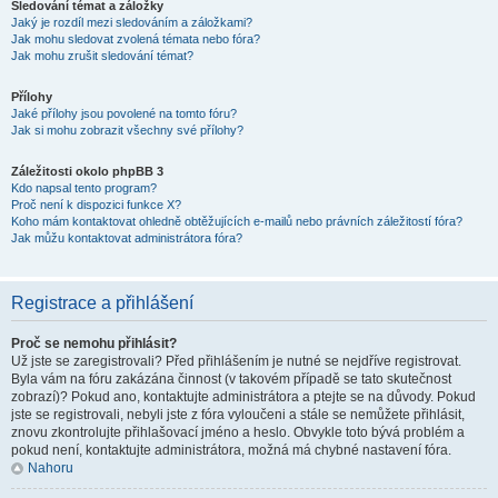
Sledování témat a záložky
Jaký je rozdíl mezi sledováním a záložkami?
Jak mohu sledovat zvolená témata nebo fóra?
Jak mohu zrušit sledování témat?
Přílohy
Jaké přílohy jsou povolené na tomto fóru?
Jak si mohu zobrazit všechny své přílohy?
Záležitosti okolo phpBB 3
Kdo napsal tento program?
Proč není k dispozici funkce X?
Koho mám kontaktovat ohledně obtěžujících e-mailů nebo právních záležitostí fóra?
Jak můžu kontaktovat administrátora fóra?
Registrace a přihlášení
Proč se nemohu přihlásit?
Už jste se zaregistrovali? Před přihlášením je nutné se nejdříve registrovat.
Byla vám na fóru zakázána činnost (v takovém případě se tato skutečnost
zobrazí)? Pokud ano, kontaktujte administrátora a ptejte se na důvody. Pokud
jste se registrovali, nebyli jste z fóra vyloučeni a stále se nemůžete přihlásit,
znovu zkontrolujte přihlašovací jméno a heslo. Obvykle toto bývá problém a
pokud není, kontaktujte administrátora, možná má chybné nastavení fóra.
Nahoru