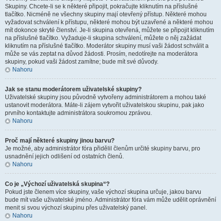
Skupiny. Chcete-li se k některé připojit, pokračujte kliknutím na příslušné
tlačítko. Nicméně ne všechny skupiny mají otevřený přístup. Některé mohou
vyžadovat schválení k přístupu, některé mohou být uzavřené a některé mohou
mít dokonce skryté členství. Je-li skupina otevřená, můžete se připojit kliknutím
na příslušné tlačítko. Vyžaduje-li skupina schválení, můžete o něj zažádat
kliknutím na příslušné tlačítko. Moderátor skupiny musí vaši žádost schválit a
může se vás zeptat na důvod žádosti. Prosím, nedotírejte na moderátora
skupiny, pokud vaši žádost zamítne; bude mít své důvody.
Nahoru
Jak se stanu moderátorem uživatelské skupiny?
Uživatelské skupiny jsou původně vytvořeny administrátorem a mohou také
ustanovit moderátora. Máte-li zájem vytvořit uživatelskou skupinu, pak jako
prvního kontaktujte administrátora soukromou zprávou.
Nahoru
Proč mají některé skupiny jinou barvu?
Je možné, aby administrátor fóra přidělil členům určité skupiny barvu, pro
usnadnění jejich odlišení od ostatních členů.
Nahoru
Co je „Výchozí uživatelská skupina“?
Pokud jste členem více skupiny, vaše výchozí skupina určuje, jakou barvu
bude mít vaše uživatelské jméno. Administrátor fóra vám může udělit oprávnění
menit si svou výchozí skupinu přes uživatelský panel.
Nahoru