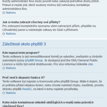
Každý administrátor fóra může povolit nebo zakázat jednotlivé druhy příloh.
Pokud si nejste jisti, které soubory mohou být nahrávány, kontaktuje
administrátora fóra.
Nahoru
Jak si mohu zobrazit všechny své přílohy?
Pro zobrazení kompletního seznamu vámi nahraných příloh, přejděte na
Uživatelský panel a následujte odkazy do části s přílohami.
Nahoru
Záležitosti okolo phpBB 3
Kdo napsal tento program?
Tento software (v její nemodifikované formě) je vytvořen, zveřejněn a chráněn
autorskými právy
phpBB Group
. Je dostupný pod the GNU General Public
Licence a může být volně distribuován. Pro více informací klikněte
zde
.
Nahoru
Proč není k dispozici funkce X?
Tento software byl napsán a licencován přes phpBB Group. Máte-li dojem, že
je potřeba přidat nějakou funkci, nebo chcete nahlásit chybu, navštivte, prosím,
stránku phpBB
Area51
, na které k tomu najdete prostředky.
Nahoru
Koho mám kontaktovat ohledně obtěžujících e-mailů nebo právních
záležitostí fóra?