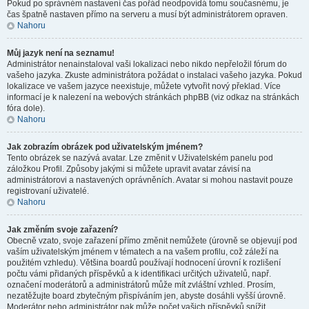
Pokud po správném nastavení čas pořád neodpovídá tomu současnému, je
čas špatně nastaven přímo na serveru a musí být administrátorem opraven.
Nahoru
Můj jazyk není na seznamu!
Administrátor nenainstaloval vaši lokalizaci nebo nikdo nepřeložil fórum do
vašeho jazyka. Zkuste administrátora požádat o instalaci vašeho jazyka. Pokud
lokalizace ve vašem jazyce neexistuje, můžete vytvořit nový překlad. Více
informací je k nalezení na webových stránkách phpBB (viz odkaz na stránkách
fóra dole).
Nahoru
Jak zobrazím obrázek pod uživatelským jménem?
Tento obrázek se nazývá avatar. Lze změnit v Uživatelském panelu pod
záložkou Profil. Způsoby jakými si můžete upravit avatar závisí na
administrátorovi a nastavených oprávněních. Avatar si mohou nastavit pouze
registrovaní uživatelé.
Nahoru
Jak změním svoje zařazení?
Obecně vzato, svoje zařazení přímo změnit nemůžete (úrovně se objevují pod
vaším uživatelským jménem v tématech a na vašem profilu, což záleží na
použitém vzhledu). Většina boardů používají hodnocení úrovní k rozlišení
počtu vámi přidaných příspěvků a k identifikaci určitých uživatelů, např.
označení moderátorů a administrátorů může mít zvláštní vzhled. Prosím,
nezatěžujte board zbytečným přispíváním jen, abyste dosáhli vyšší úrovně.
Moderátor nebo administrátor pak může počet vašich příspěvků snížit.