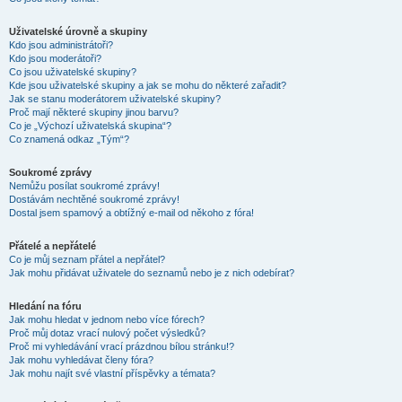
Uživatelské úrovně a skupiny
Kdo jsou administrátoři?
Kdo jsou moderátoři?
Co jsou uživatelské skupiny?
Kde jsou uživatelské skupiny a jak se mohu do některé zařadit?
Jak se stanu moderátorem uživatelské skupiny?
Proč mají některé skupiny jinou barvu?
Co je „Výchozí uživatelská skupina“?
Co znamená odkaz „Tým“?
Soukromé zprávy
Nemůžu posílat soukromé zprávy!
Dostávám nechtěné soukromé zprávy!
Dostal jsem spamový a obtížný e-mail od někoho z fóra!
Přátelé a nepřátelé
Co je můj seznam přátel a nepřátel?
Jak mohu přidávat uživatele do seznamů nebo je z nich odebírat?
Hledání na fóru
Jak mohu hledat v jednom nebo více fórech?
Proč můj dotaz vrací nulový počet výsledků?
Proč mi vyhledávání vrací prázdnou bílou stránku!?
Jak mohu vyhledávat členy fóra?
Jak mohu najít své vlastní příspěvky a témata?