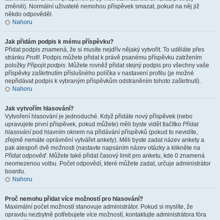
změnili). Normální uživatelé nemohou příspěvek smazat, pokud na něj již
někdo odpověděl.
Nahoru
Jak přidám podpis k mému příspěvku?
Přidat podpis znamená, že si musíte nejdřív nějaký vytvořit. To uděláte přes
stránku
Profil
. Podpis můžete přidat k právě psanému příspěvku zatržením
položky
Připojit podpis
. Můžete rovněž přidat stejný podpis pro všechny vaše
příspěvky zaškrtnutím příslušného políčka v nastavení profilu (je možné
nepřidávat podpis k vybraným příspěvkům odstraněním tohoto zaškrtnutí).
Nahoru
Jak vytvořím hlasování?
Vytvoření hlasování je jednoduché. Když přidáte nový příspěvek (nebo
upravujete první příspěvek, pokud můžete) měli byste vidět tlačítko
Přidat
hlasování
pod hlavním oknem na přidávání příspěvků (pokud to nevidíte,
zřejmě nemáte oprávnění vytvářet ankety). Měli byste zadat název ankety a
pak alespoň dvě možnosti (nastavte napsáním název otázky a klikněte na
Přidat odpověď
. Můžete také přidat časový limit pro anketu, kde 0 znamená
neomezenou volbu. Počet odpovědí, které můžete zadat, určuje administrátor
boardu.
Nahoru
Proč nemohu přidat více možností pro hlasování?
Maximální počet možností stanovuje administrátor. Pokud si myslíte, že
opravdu nezbytně potřebujete více možností, kontaktujte administrátora fóra