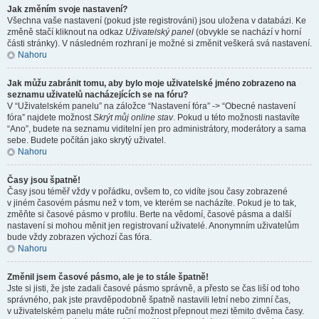
Jak změním svoje nastavení?
Všechna vaše nastavení (pokud jste registrováni) jsou uložena v databázi. Ke
změně stačí kliknout na odkaz
Uživatelský panel
(obvykle se nachází v horní
části stránky). V následném rozhraní je možné si změnit veškerá svá nastavení.
Nahoru
Jak můžu zabránit tomu, aby bylo moje uživatelské jméno zobrazeno na
seznamu uživatelů nacházejících se na fóru?
V “Uživatelském panelu” na záložce “Nastavení fóra” -> “Obecné nastavení
fóra” najdete možnost
Skrýt můj online stav
. Pokud u této možnosti nastavíte
“Ano”, budete na seznamu viditelní jen pro administrátory, moderátory a sama
sebe. Budete počítán jako skrytý uživatel.
Nahoru
Časy jsou špatně!
Časy jsou téměř vždy v pořádku, ovšem to, co vidíte jsou časy zobrazené
v jiném časovém pásmu než v tom, ve kterém se nacházíte. Pokud je to tak,
změňte si časové pásmo v profilu. Berte na vědomí, časové pásma a další
nastavení si mohou měnit jen registrovaní uživatelé. Anonymním uživatelům
bude vždy zobrazen výchozí čas fóra.
Nahoru
Změnil jsem časové pásmo, ale je to stále špatně!
Jste si jisti, že jste zadali časové pásmo správně, a přesto se čas liší od toho
správného, pak jste pravděpodobně špatně nastavili letní nebo zimní čas,
v uživatelském panelu máte ruční možnost přepnout mezi těmito dvěma časy.