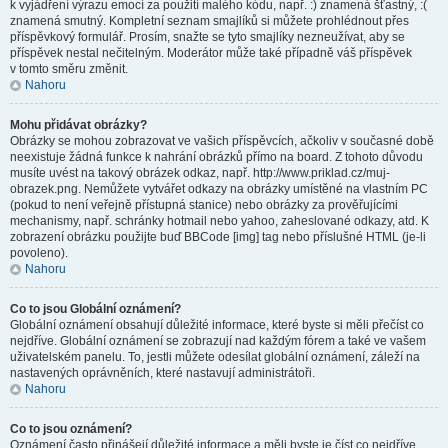
k vyjádření výrazu emocí za použití malého kódu, např. :) znamená šťastný, :(
znamená smutný. Kompletní seznam smajlíků si můžete prohlédnout přes
příspěvkový formulář. Prosím, snažte se tyto smajlíky nezneužívat, aby se
příspěvek nestal nečitelným. Moderátor může také případně váš příspěvek
v tomto směru změnit.
Nahoru
Mohu přidávat obrázky?
Obrázky se mohou zobrazovat ve vašich příspěvcích, ačkoliv v současné době
neexistuje žádná funkce k nahrání obrázků přímo na board. Z tohoto důvodu
musíte uvést na takový obrázek odkaz, např. http://www.priklad.cz/muj-
obrazek.png. Nemůžete vytvářet odkazy na obrázky umístěné na vlastním PC
(pokud to není veřejně přístupná stanice) nebo obrázky za prověřujícími
mechanismy, např. schránky hotmail nebo yahoo, zaheslované odkazy, atd. K
zobrazení obrázku použijte buď BBCode [img] tag nebo příslušné HTML (je-li
povoleno).
Nahoru
Co to jsou Globální oznámení?
Globální oznámení obsahují důležité informace, které byste si měli přečíst co
nejdříve. Globální oznámení se zobrazují nad každým fórem a také ve vašem
uživatelském panelu. To, jestli můžete odesílat globální oznámení, záleží na
nastavených oprávněních, které nastavují administrátoři.
Nahoru
Co to jsou oznámení?
Oznámení často přinášejí důležité informace a měli byste je číst co nejdříve.