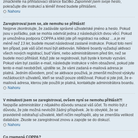
zmáčkněte na přihlašovací stránce tlačítko
Zapomněl jsem svoje heslo
,
pokračujte dle instrukcí a téměř ihned budete přihlášeni.
Nahoru
Zaregistroval jsem se, ale nemohu se přihlásit!
Nejprve zkontrolujte, že zadáváte správné uživatelské jméno a heslo. Pokud
jsou v pořádku, pak se mohla odehrát jedna z následujících dvou věcí. Pokud
je umožněna podpora COPPA a klikli jste při registraci na odkaz
…a je mi
méně než 13 let
, budete muset následovat zaslané instrukce. Pokud toto není
ten případ, pak váš účet musí být aktivován. Některé boardy vyžadují aktivaci
všech nových registrací, buď Vámi, nebo administrátorem před tím, než se
budete moci přihlásit. Když jste se registrovali, byli byste k tomuto vyzváni.
Pokud vám byl zaslán e-mail, následujte instrukce v něm obsažené, pokud jste
tento e-mail neobdrželi, ujistěte se, že vámi zadaná e-mailová adresa je
platná. Jedním důvodem, proč se aktivace používá, je zmenšit možnost výskytu
nežádoucích
uživatelů, kteří se snaží pouze obtěžovat. Pokud si jste jisti, že e-
mailová adresa, kterou jste použili je platná, kontaktujte administrátora boardu.
Nahoru
V minulosti jsem se zaregistroval, ovšem nyní se nemohu přihlásit?!
Nejspíše administrátor z nějakého důvodu smazal váš účet. To mohlo být z
důvodu, že jste možná nevložili žádný příspěvek. Je to obvyklé, že se
pravidelně odstraňují uživatelé, kteří ničím nepřispěli, aby se zmenšila velikost
databáze. Zkuste se zaregistrovat znovu a zapojte se do diskuzí.
Nahoru
Co znamená COPPA?