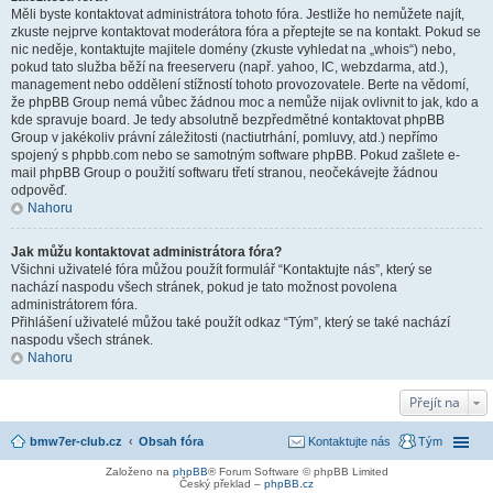
Měli byste kontaktovat administrátora tohoto fóra. Jestliže ho nemůžete najít,
zkuste nejprve kontaktovat moderátora fóra a přeptejte se na kontakt. Pokud se
nic neděje, kontaktujte majitele domény (zkuste vyhledat na „whois“) nebo,
pokud tato služba běží na freeserveru (např. yahoo, IC, webzdarma, atd.),
management nebo oddělení stížností tohoto provozovatele. Berte na vědomí,
že phpBB Group nemá vůbec žádnou moc a nemůže nijak ovlivnit to jak, kdo a
kde spravuje board. Je tedy absolutně bezpředmětné kontaktovat phpBB
Group v jakékoliv právní záležitosti (nactiutrhání, pomluvy, atd.) nepřímo
spojený s phpbb.com nebo se samotným software phpBB. Pokud zašlete e-
mail phpBB Group o použití softwaru třetí stranou, neočekávejte žádnou
odpověď.
Nahoru
Jak můžu kontaktovat administrátora fóra?
Všichni uživatelé fóra můžou použít formulář “Kontaktujte nás”, který se
nachází naspodu všech stránek, pokud je tato možnost povolena
administrátorem fóra.
Přihlášení uživatelé můžou také použít odkaz “Tým”, který se také nachází
naspodu všech stránek.
Nahoru
Přejít na
bmw7er-club.cz
Obsah fóra
Kontaktujte nás
Tým
Založeno na
phpBB
® Forum Software © phpBB Limited
Český překlad –
phpBB.cz