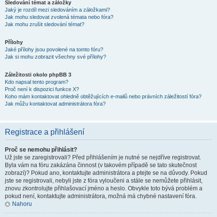
Sledování témat a záložky
Jaký je rozdíl mezi sledováním a záložkami?
Jak mohu sledovat zvolená témata nebo fóra?
Jak mohu zrušit sledování témat?
Přílohy
Jaké přílohy jsou povolené na tomto fóru?
Jak si mohu zobrazit všechny své přílohy?
Záležitosti okolo phpBB 3
Kdo napsal tento program?
Proč není k dispozici funkce X?
Koho mám kontaktovat ohledně obtěžujících e-mailů nebo právních záležitostí fóra?
Jak můžu kontaktovat administrátora fóra?
Registrace a přihlášení
Proč se nemohu přihlásit?
Už jste se zaregistrovali? Před přihlášením je nutné se nejdříve registrovat.
Byla vám na fóru zakázána činnost (v takovém případě se tato skutečnost
zobrazí)? Pokud ano, kontaktujte administrátora a ptejte se na důvody. Pokud
jste se registrovali, nebyli jste z fóra vyloučeni a stále se nemůžete přihlásit,
znovu zkontrolujte přihlašovací jméno a heslo. Obvykle toto bývá problém a
pokud není, kontaktujte administrátora, možná má chybné nastavení fóra.
Nahoru