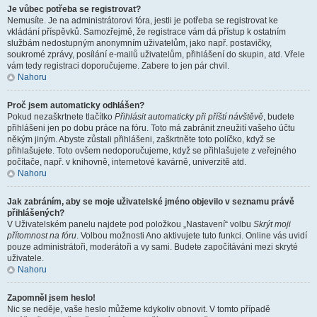
Je vůbec potřeba se registrovat?
Nemusíte. Je na administrátorovi fóra, jestli je potřeba se registrovat ke
vkládání příspěvků. Samozřejmě, že registrace vám dá přístup k ostatním
službám nedostupným anonymním uživatelům, jako např. postavičky,
soukromé zprávy, posílání e-mailů uživatelům, přihlášení do skupin, atd. Vřele
vám tedy registraci doporučujeme. Zabere to jen pár chvil.
Nahoru
Proč jsem automaticky odhlášen?
Pokud nezaškrtnete tlačítko
Přihlásit automaticky při příští návštěvě
, budete
přihlášeni jen po dobu práce na fóru. Toto má zabránit zneužití vašeho účtu
někým jiným. Abyste zůstali přihlášeni, zaškrtněte toto políčko, když se
přihlašujete. Toto ovšem nedoporučujeme, když se přihlašujete z veřejného
počítače, např. v knihovně, internetové kavárně, univerzitě atd.
Nahoru
Jak zabráním, aby se moje uživatelské jméno objevilo v seznamu právě
přihlášených?
V Uživatelském panelu najdete pod položkou „Nastavení“ volbu
Skrýt moji
přítomnost na fóru
. Volbou možnosti
Ano
aktivujete tuto funkci. Online vás uvidí
pouze administrátoři, moderátoři a vy sami. Budete započítáváni mezi skryté
uživatele.
Nahoru
Zapomněl jsem heslo!
Nic se neděje, vaše heslo můžeme kdykoliv obnovit. V tomto případě