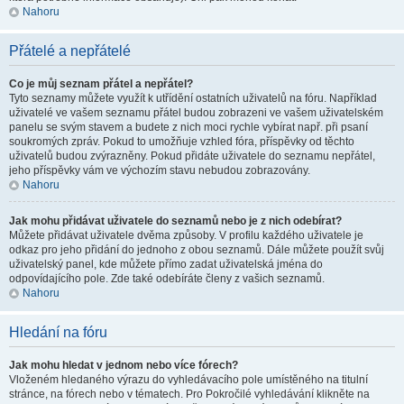
Nahoru
Přátelé a nepřátelé
Co je můj seznam přátel a nepřátel?
Tyto seznamy můžete využít k utřídění ostatních uživatelů na fóru. Například
uživatelé ve vašem seznamu přátel budou zobrazeni ve vašem uživatelském
panelu se svým stavem a budete z nich moci rychle vybírat např. při psaní
soukromých zpráv. Pokud to umožňuje vzhled fóra, příspěvky od těchto
uživatelů budou zvýrazněny. Pokud přidáte uživatele do seznamu nepřátel,
jeho příspěvky vám ve výchozím stavu nebudou zobrazovány.
Nahoru
Jak mohu přidávat uživatele do seznamů nebo je z nich odebírat?
Můžete přidávat uživatele dvěma způsoby. V profilu každého uživatele je
odkaz pro jeho přidání do jednoho z obou seznamů. Dále můžete použít svůj
uživatelský panel, kde můžete přímo zadat uživatelská jména do
odpovídajícího pole. Zde také odebíráte členy z vašich seznamů.
Nahoru
Hledání na fóru
Jak mohu hledat v jednom nebo více fórech?
Vloženém hledaného výrazu do vyhledávacího pole umístěného na titulní
stránce, na fórech nebo v tématech. Pro Pokročilé vyhledávání klikněte na