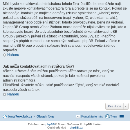
Měli byste kontaktovat administrátora tohoto fóra. Jestliže ho nemůžete najít,
zkuste nejprve kontaktovat moderátora fóra a přeptejte se na kontakt. Pokud se
nic neděje, kontaktujte majitele domény (zkuste vyhledat na „whois“) nebo,
pokud tato služba běží na freeserveru (např. yahoo, IC, webzdarma, atd.),
management nebo oddělení stížností tohoto provozovatele. Berte na vědomí,
že phpBB Group nemá vůbec žádnou moc a nemůže nijak ovlivnit to jak, kdo a
kde spravuje board. Je tedy absolutně bezpředmětné kontaktovat phpBB
Group v jakékoliv právní záležitosti (nactiutrhání, pomluvy, atd.) nepřímo
spojený s phpbb.com nebo se samotným software phpBB. Pokud zašlete e-
mail phpBB Group o použití softwaru třetí stranou, neočekávejte žádnou
odpověď.
Nahoru
Jak můžu kontaktovat administrátora fóra?
Všichni uživatelé fóra můžou použít formulář “Kontaktujte nás”, který se
nachází naspodu všech stránek, pokud je tato možnost povolena
administrátorem fóra.
Přihlášení uživatelé můžou také použít odkaz “Tým”, který se také nachází
naspodu všech stránek.
Nahoru
Přejít na
bmw7er-club.cz
Obsah fóra
Kontaktujte nás
Tým
Založeno na
phpBB
® Forum Software © phpBB Limited
Český překlad –
phpBB.cz