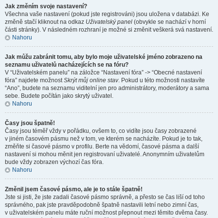
Jak změním svoje nastavení?
Všechna vaše nastavení (pokud jste registrováni) jsou uložena v databázi. Ke
změně stačí kliknout na odkaz
Uživatelský panel
(obvykle se nachází v horní
části stránky). V následném rozhraní je možné si změnit veškerá svá nastavení.
Nahoru
Jak můžu zabránit tomu, aby bylo moje uživatelské jméno zobrazeno na
seznamu uživatelů nacházejících se na fóru?
V “Uživatelském panelu” na záložce “Nastavení fóra” -> “Obecné nastavení
fóra” najdete možnost
Skrýt můj online stav
. Pokud u této možnosti nastavíte
“Ano”, budete na seznamu viditelní jen pro administrátory, moderátory a sama
sebe. Budete počítán jako skrytý uživatel.
Nahoru
Časy jsou špatně!
Časy jsou téměř vždy v pořádku, ovšem to, co vidíte jsou časy zobrazené
v jiném časovém pásmu než v tom, ve kterém se nacházíte. Pokud je to tak,
změňte si časové pásmo v profilu. Berte na vědomí, časové pásma a další
nastavení si mohou měnit jen registrovaní uživatelé. Anonymním uživatelům
bude vždy zobrazen výchozí čas fóra.
Nahoru
Změnil jsem časové pásmo, ale je to stále špatně!
Jste si jisti, že jste zadali časové pásmo správně, a přesto se čas liší od toho
správného, pak jste pravděpodobně špatně nastavili letní nebo zimní čas,
v uživatelském panelu máte ruční možnost přepnout mezi těmito dvěma časy.