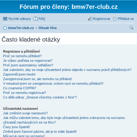
Fórum pro členy: bmw7er-club.cz
Rychlé odkazy
FAQ
Registrovat
Přihlásit se
bmw7er-club.cz
Obsah fóra
led
Často kladené otázky
at
Registrace a přihlášení
Proč se nemohu přihlásit?
Je vůbec potřeba se registrovat?
Proč jsem automaticky odhlášen?
Jak zabráním, aby se moje uživatelské jméno objevilo v seznamu právě přihlášených?
Zapomněl jsem heslo!
Zaregistroval jsem se, ale nemohu se přihlásit!
V minulosti jsem se zaregistroval, ovšem nyní se nemohu přihlásit?!
Co znamená COPPA?
Proč se nemohu registrovat?
Co dělá odkaz „Smazat všechny cookies z fóra“?
Uživatelská nastavení
Jak změním svoje nastavení?
Jak můžu zabránit tomu, aby bylo moje uživatelské jméno zobrazeno na seznamu
uživatelů nacházejících se na fóru?
Časy jsou špatně!
Změnil jsem časové pásmo, ale je to stále špatně!
Můj jazyk není na seznamu!