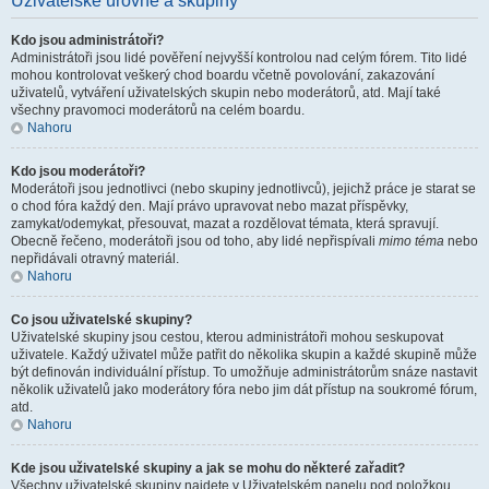
Uživatelské úrovně a skupiny
Kdo jsou administrátoři?
Administrátoři jsou lidé pověření nejvyšší kontrolou nad celým fórem. Tito lidé
mohou kontrolovat veškerý chod boardu včetně povolování, zakazování
uživatelů, vytváření uživatelských skupin nebo moderátorů, atd. Mají také
všechny pravomoci moderátorů na celém boardu.
Nahoru
Kdo jsou moderátoři?
Moderátoři jsou jednotlivci (nebo skupiny jednotlivců), jejichž práce je starat se
o chod fóra každý den. Mají právo upravovat nebo mazat příspěvky,
zamykat/odemykat, přesouvat, mazat a rozdělovat témata, která spravují.
Obecně řečeno, moderátoři jsou od toho, aby lidé nepřispívali
mimo téma
nebo
nepřidávali otravný materiál.
Nahoru
Co jsou uživatelské skupiny?
Uživatelské skupiny jsou cestou, kterou administrátoři mohou seskupovat
uživatele. Každý uživatel může patřit do několika skupin a každé skupině může
být definován individuální přístup. To umožňuje administrátorům snáze nastavit
několik uživatelů jako moderátory fóra nebo jim dát přístup na soukromé fórum,
atd.
Nahoru
Kde jsou uživatelské skupiny a jak se mohu do některé zařadit?
Všechny uživatelské skupiny najdete v Uživatelském panelu pod položkou