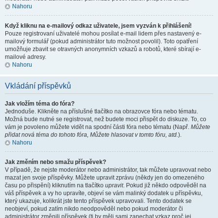
Nahoru
Když kliknu na e-mailový odkaz uživatele, jsem vyzván k přihlášení!
Pouze registrovaní uživatelé mohou posílat e-mail lidem přes nastavený e-
mailový formulář (pokud administrátor tuto možnost povolil). Toto opatření
umožňuje zbavit se otravných anonymních vzkazů a robotů, které sbírají e-
mailové adresy.
Nahoru
Vkládání příspěvků
Jak vložím téma do fóra?
Jednoduše. Klikněte na příslušné tlačítko na obrazovce fóra nebo tématu.
Možná bude nutné se registrovat, než budete moci přispět do diskuze. To, co
vám je povoleno můžete vidět na spodní části fóra nebo tématu (Např.
Můžete
přidat nová téma do tohoto fóra, Můžete hlasovat v tomto fóru, atd.
).
Nahoru
Jak změním nebo smažu příspěvek?
V případě, že nejste moderátor nebo administrátor, tak můžete upravovat nebo
mazat jen svoje příspěvky. Můžete upravit zprávu (někdy jen do omezeného
času po přispění) kliknutím na tlačítko
upravit
. Pokud již někdo odpověděl na
váš příspěvek a vy ho upravíte, objeví se vám malinký dodatek u příspěvku,
který ukazuje, kolikrát jste tento příspěvek upravovali. Tento dodatek se
neobjeví, pokud zatím nikdo neodpověděl nebo pokud moderátor či
administrátor změnili příspěvek (ti by měli sami zanechat vzkaz proč jej