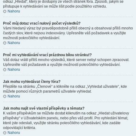
odkaz „Hledat“, který je dostupný ze všech stránek fóra. Způsob, jakým se
přistupuje k vyhledávání se může lišit podle použitého vzhledu.
Nahoru
Proč můj dotaz vrací nulový počet výsledků?
Vámi hledaný výraz byl pravděpodobně příliš obecný a obsahoval příliš mnoho
častých slov, které nejsou indexovány. Upřesněte váš požadavek a využijte
možností pokročilého vyhledávání.
Nahoru
Proč mi vyhledávání vrací prázdnou bílou stránku!?
Váš dotaz vrátil příliš mnoho výsledků, které server nebyl schopen zpracovat.
Upřesněte váš požadavek a využijte možností pokročilého vyhledávání.
Nahoru
Jak mohu vyhledávat členy fóra?
Přejděte na stránku „Členové“ a klikněte na odkaz „Vyhledat uživatele“, kde
můžete pomocí různých parametrů uživatele vyhledat.
Nahoru
Jak mohu najít své vlastní příspěvky a témata?
K vašim příspěvkům se můžete dostat kliknutím na odkaz „Hledat uživatelovy
příspěvky“ v Uživatelském panelu, nebo přes váš profil. Pro vyhledání témat,
které jste odeslali, využijte stránku pokročilého vyhledávání, kde zadáte
odpovídající kritéria.
Nahoru