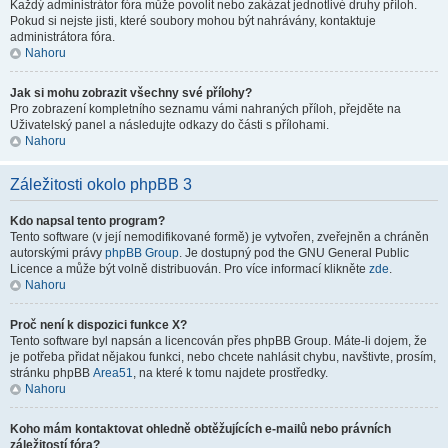
Každý administrátor fóra může povolit nebo zakázat jednotlivé druhy příloh.
Pokud si nejste jisti, které soubory mohou být nahrávány, kontaktuje
administrátora fóra.
Nahoru
Jak si mohu zobrazit všechny své přílohy?
Pro zobrazení kompletního seznamu vámi nahraných příloh, přejděte na
Uživatelský panel a následujte odkazy do části s přílohami.
Nahoru
Záležitosti okolo phpBB 3
Kdo napsal tento program?
Tento software (v její nemodifikované formě) je vytvořen, zveřejněn a chráněn
autorskými právy
phpBB Group
. Je dostupný pod the GNU General Public
Licence a může být volně distribuován. Pro více informací klikněte
zde
.
Nahoru
Proč není k dispozici funkce X?
Tento software byl napsán a licencován přes phpBB Group. Máte-li dojem, že
je potřeba přidat nějakou funkci, nebo chcete nahlásit chybu, navštivte, prosím,
stránku phpBB
Area51
, na které k tomu najdete prostředky.
Nahoru
Koho mám kontaktovat ohledně obtěžujících e-mailů nebo právních
záležitostí fóra?