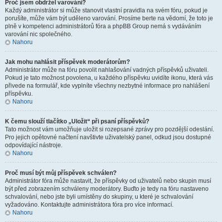
Proč jsem obdržel varování?
Každý administrátor si může stanovit vlastní pravidla na svém fóru, pokud je
porušíte, může vám být uděleno varování. Prosíme berte na vědomí, že toto je
plně v kompetenci administrátorů fóra a phpBB Group nemá s vydáváním
varování nic společného.
Nahoru
Jak mohu nahlásit příspěvek moderátorům?
Administrátor může na fóru povolit nahlašování vadných příspěvků uživateli.
Pokud je tato možnost povolena, u každého příspěvku uvidíte ikonu, která vás
přivede na formulář, kde vyplníte všechny nezbytné informace pro nahlášení
příspěvku.
Nahoru
K čemu slouží tlačítko „Uložit“ při psaní příspěvků?
Tato možnost vám umožňuje uložit si rozepsané zprávy pro pozdější odeslání.
Pro jejich opětovné načtení navštivte uživatelský panel, odkud jsou dostupné
odpovídající nástroje.
Nahoru
Proč musí být můj příspěvek schválen?
Administrátor fóra může nastavit, že příspěvky od uživatelů nebo skupin musí
být před zobrazením schváleny moderátory. Buďto je tedy na fóru nastaveno
schvalování, nebo jste byli umístěny do skupiny, u které je schvalování
vyžadováno. Kontaktujte administrátora fóra pro více informací.
Nahoru