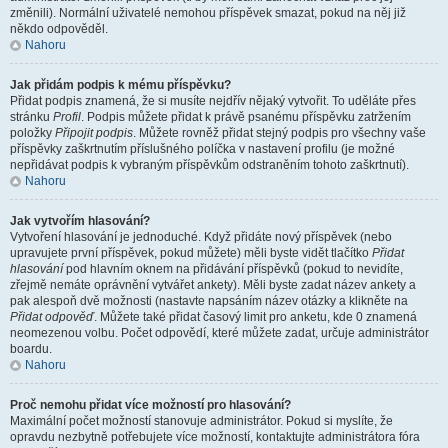
změnili). Normální uživatelé nemohou příspěvek smazat, pokud na něj již
někdo odpověděl.
Nahoru
Jak přidám podpis k mému příspěvku?
Přidat podpis znamená, že si musíte nejdřív nějaký vytvořit. To uděláte přes
stránku
Profil
. Podpis můžete přidat k právě psanému příspěvku zatržením
položky
Připojit podpis
. Můžete rovněž přidat stejný podpis pro všechny vaše
příspěvky zaškrtnutím příslušného políčka v nastavení profilu (je možné
nepřidávat podpis k vybraným příspěvkům odstraněním tohoto zaškrtnutí).
Nahoru
Jak vytvořím hlasování?
Vytvoření hlasování je jednoduché. Když přidáte nový příspěvek (nebo
upravujete první příspěvek, pokud můžete) měli byste vidět tlačítko
Přidat
hlasování
pod hlavním oknem na přidávání příspěvků (pokud to nevidíte,
zřejmě nemáte oprávnění vytvářet ankety). Měli byste zadat název ankety a
pak alespoň dvě možnosti (nastavte napsáním název otázky a klikněte na
Přidat odpověď
. Můžete také přidat časový limit pro anketu, kde 0 znamená
neomezenou volbu. Počet odpovědí, které můžete zadat, určuje administrátor
boardu.
Nahoru
Proč nemohu přidat více možností pro hlasování?
Maximální počet možností stanovuje administrátor. Pokud si myslíte, že
opravdu nezbytně potřebujete více možností, kontaktujte administrátora fóra