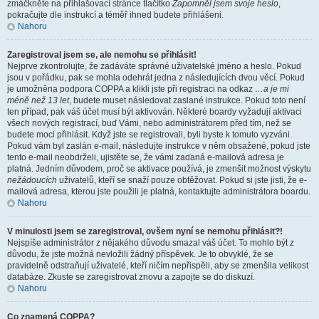
zmáčkněte na přihlašovací stránce tlačítko
Zapomněl jsem svoje heslo
,
pokračujte dle instrukcí a téměř ihned budete přihlášeni.
Nahoru
Zaregistroval jsem se, ale nemohu se přihlásit!
Nejprve zkontrolujte, že zadáváte správné uživatelské jméno a heslo. Pokud
jsou v pořádku, pak se mohla odehrát jedna z následujících dvou věcí. Pokud
je umožněna podpora COPPA a klikli jste při registraci na odkaz
…a je mi
méně než 13 let
, budete muset následovat zaslané instrukce. Pokud toto není
ten případ, pak váš účet musí být aktivován. Některé boardy vyžadují aktivaci
všech nových registrací, buď Vámi, nebo administrátorem před tím, než se
budete moci přihlásit. Když jste se registrovali, byli byste k tomuto vyzváni.
Pokud vám byl zaslán e-mail, následujte instrukce v něm obsažené, pokud jste
tento e-mail neobdrželi, ujistěte se, že vámi zadaná e-mailová adresa je
platná. Jedním důvodem, proč se aktivace používá, je zmenšit možnost výskytu
nežádoucích
uživatelů, kteří se snaží pouze obtěžovat. Pokud si jste jisti, že e-
mailová adresa, kterou jste použili je platná, kontaktujte administrátora boardu.
Nahoru
V minulosti jsem se zaregistroval, ovšem nyní se nemohu přihlásit?!
Nejspíše administrátor z nějakého důvodu smazal váš účet. To mohlo být z
důvodu, že jste možná nevložili žádný příspěvek. Je to obvyklé, že se
pravidelně odstraňují uživatelé, kteří ničím nepřispěli, aby se zmenšila velikost
databáze. Zkuste se zaregistrovat znovu a zapojte se do diskuzí.
Nahoru
Co znamená COPPA?