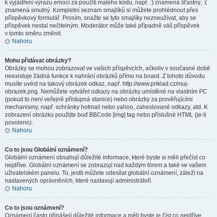
k vyjádření výrazu emocí za použití malého kódu, např. :) znamená šťastný, :(
znamená smutný. Kompletní seznam smajlíků si můžete prohlédnout přes
příspěvkový formulář. Prosím, snažte se tyto smajlíky nezneužívat, aby se
příspěvek nestal nečitelným. Moderátor může také případně váš příspěvek
v tomto směru změnit.
Nahoru
Mohu přidávat obrázky?
Obrázky se mohou zobrazovat ve vašich příspěvcích, ačkoliv v současné době
neexistuje žádná funkce k nahrání obrázků přímo na board. Z tohoto důvodu
musíte uvést na takový obrázek odkaz, např. http://www.priklad.cz/muj-
obrazek.png. Nemůžete vytvářet odkazy na obrázky umístěné na vlastním PC
(pokud to není veřejně přístupná stanice) nebo obrázky za prověřujícími
mechanismy, např. schránky hotmail nebo yahoo, zaheslované odkazy, atd. K
zobrazení obrázku použijte buď BBCode [img] tag nebo příslušné HTML (je-li
povoleno).
Nahoru
Co to jsou Globální oznámení?
Globální oznámení obsahují důležité informace, které byste si měli přečíst co
nejdříve. Globální oznámení se zobrazují nad každým fórem a také ve vašem
uživatelském panelu. To, jestli můžete odesílat globální oznámení, záleží na
nastavených oprávněních, které nastavují administrátoři.
Nahoru
Co to jsou oznámení?
Oznámení často přinášejí důležité informace a měli byste je číst co nejdříve.