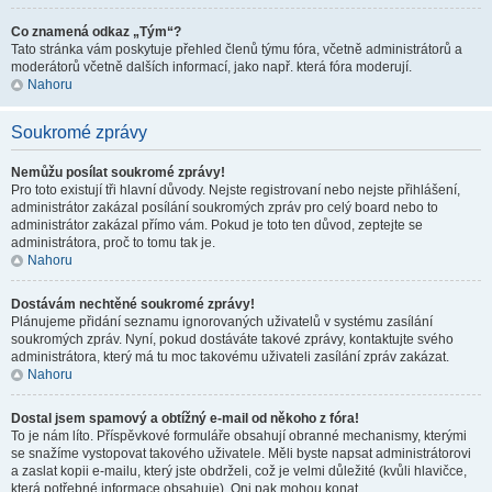
Co znamená odkaz „Tým“?
Tato stránka vám poskytuje přehled členů týmu fóra, včetně administrátorů a
moderátorů včetně dalších informací, jako např. která fóra moderují.
Nahoru
Soukromé zprávy
Nemůžu posílat soukromé zprávy!
Pro toto existují tři hlavní důvody. Nejste registrovaní nebo nejste přihlášení,
administrátor zakázal posílání soukromých zpráv pro celý board nebo to
administrátor zakázal přímo vám. Pokud je toto ten důvod, zeptejte se
administrátora, proč to tomu tak je.
Nahoru
Dostávám nechtěné soukromé zprávy!
Plánujeme přidání seznamu ignorovaných uživatelů v systému zasílání
soukromých zpráv. Nyní, pokud dostáváte takové zprávy, kontaktujte svého
administrátora, který má tu moc takovému uživateli zasílání zpráv zakázat.
Nahoru
Dostal jsem spamový a obtížný e-mail od někoho z fóra!
To je nám líto. Příspěvkové formuláře obsahují obranné mechanismy, kterými
se snažíme vystopovat takového uživatele. Měli byste napsat administrátorovi
a zaslat kopii e-mailu, který jste obdrželi, což je velmi důležité (kvůli hlavičce,
která potřebné informace obsahuje). Oni pak mohou konat.