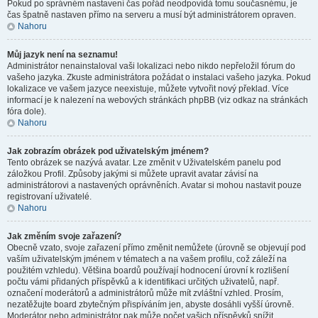
Pokud po správném nastavení čas pořád neodpovídá tomu současnému, je
čas špatně nastaven přímo na serveru a musí být administrátorem opraven.
Nahoru
Můj jazyk není na seznamu!
Administrátor nenainstaloval vaši lokalizaci nebo nikdo nepřeložil fórum do
vašeho jazyka. Zkuste administrátora požádat o instalaci vašeho jazyka. Pokud
lokalizace ve vašem jazyce neexistuje, můžete vytvořit nový překlad. Více
informací je k nalezení na webových stránkách phpBB (viz odkaz na stránkách
fóra dole).
Nahoru
Jak zobrazím obrázek pod uživatelským jménem?
Tento obrázek se nazývá avatar. Lze změnit v Uživatelském panelu pod
záložkou Profil. Způsoby jakými si můžete upravit avatar závisí na
administrátorovi a nastavených oprávněních. Avatar si mohou nastavit pouze
registrovaní uživatelé.
Nahoru
Jak změním svoje zařazení?
Obecně vzato, svoje zařazení přímo změnit nemůžete (úrovně se objevují pod
vaším uživatelským jménem v tématech a na vašem profilu, což záleží na
použitém vzhledu). Většina boardů používají hodnocení úrovní k rozlišení
počtu vámi přidaných příspěvků a k identifikaci určitých uživatelů, např.
označení moderátorů a administrátorů může mít zvláštní vzhled. Prosím,
nezatěžujte board zbytečným přispíváním jen, abyste dosáhli vyšší úrovně.
Moderátor nebo administrátor pak může počet vašich příspěvků snížit.