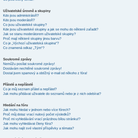
Uživatelské úrovně a skupiny
Kdo jsou administrátoři?
Kdo jsou moderátoři?
Co jsou uživatelské skupiny?
Kde jsou uživatelské skupiny a jak se mohu do některé zařadit?
Jak se stanu moderátorem uživatelské skupiny?
Proč mají některé skupiny jinou barvu?
Co je „Výchozí uživatelská skupina“?
Co znamená odkaz „Tým“?
Soukromé zprávy
Nemůžu posílat soukromé zprávy!
Dostávám nechtěné soukromé zprávy!
Dostal jsem spamový a obtížný e-mail od někoho z fóra!
Přátelé a nepřátelé
Co je můj seznam přátel a nepřátel?
Jak mohu přidávat uživatele do seznamů nebo je z nich odebírat?
Hledání na fóru
Jak mohu hledat v jednom nebo více fórech?
Proč můj dotaz vrací nulový počet výsledků?
Proč mi vyhledávání vrací prázdnou bílou stránku!?
Jak mohu vyhledávat členy fóra?
Jak mohu najít své vlastní příspěvky a témata?