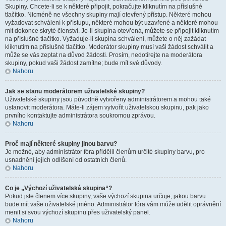
Skupiny. Chcete-li se k některé připojit, pokračujte kliknutím na příslušné
tlačítko. Nicméně ne všechny skupiny mají otevřený přístup. Některé mohou
vyžadovat schválení k přístupu, některé mohou být uzavřené a některé mohou
mít dokonce skryté členství. Je-li skupina otevřená, můžete se připojit kliknutím
na příslušné tlačítko. Vyžaduje-li skupina schválení, můžete o něj zažádat
kliknutím na příslušné tlačítko. Moderátor skupiny musí vaši žádost schválit a
může se vás zeptat na důvod žádosti. Prosím, nedotírejte na moderátora
skupiny, pokud vaši žádost zamítne; bude mít své důvody.
Nahoru
Jak se stanu moderátorem uživatelské skupiny?
Uživatelské skupiny jsou původně vytvořeny administrátorem a mohou také
ustanovit moderátora. Máte-li zájem vytvořit uživatelskou skupinu, pak jako
prvního kontaktujte administrátora soukromou zprávou.
Nahoru
Proč mají některé skupiny jinou barvu?
Je možné, aby administrátor fóra přidělil členům určité skupiny barvu, pro
usnadnění jejich odlišení od ostatních členů.
Nahoru
Co je „Výchozí uživatelská skupina“?
Pokud jste členem více skupiny, vaše výchozí skupina určuje, jakou barvu
bude mít vaše uživatelské jméno. Administrátor fóra vám může udělit oprávnění
menit si svou výchozí skupinu přes uživatelský panel.
Nahoru