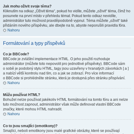
Jak mohu oživit svoje téma?
Kliknutím na odkaz „Oživit téma“, pokud ho vidíte, můžete „oživit“ téma, čímž ho
posunete na první místo v přehledu témat. Pokud tento odkaz nevidíte,
administrátor tuto možnost pravděpodobně vypnul. Téma můžete „oživit“ také
přidáním nového příspěvku, ale dbejte na to, abyste neporušili pravidla fóra.
Nahoru
Formátování a typy příspěvků
Co je BBCode?
BBCode je zvláštní implementace HTML. O jeho použití rozhoduje
administrátor (můžete toto nepovolit pro jednotlivé příspěvky). BBCode sám
o sobě je podobný stylu HTML, tagy jsou uzavřeny v hranatých závorkách [ a ]
a nabízí větší kontrolu nad tím, co a jak se zobrazí. Pro více informací
o BBCode si prohlédněte stránku, která je dostupná přes stránku přispívání.
Nahoru
Můžu používat HTML?
Bohužel nelze používat jakékoliv HTML formátování na tomto fóru a ani nelze
tuto možnost zapnout, administrátor však může definovat vlastní BBCode
značky, které mohou HTML nahradit.
Nahoru
Co to jsou smajlíci (emotikony)?
Smajlíci, neboli emotikony jsou malé grafické obrázky, které se používají