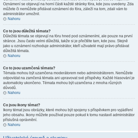
Oznámení se objevují na horní části každé stránky fóra, kde jsou uvedeny. Zda
můžete či nemůžete přidávat oznámení do fóra, záleží na tom, zdali vám to
administrátor umožnil.
Nahoru
Co to jsou důležitá témata?
Důležitá témata se objevují na fóru hned pod oznámeními, ale pouze na první
stránce. Jsou často velmi důležitá, takže si je přečtěte tam, kde jsou. Stejně
jako u oznámení rozhoduje administrátor, kteří uživatelé mají právo přidávat
důležitá témata.
Nahoru
Co to jsou uzamčená témata?
Témata mohou být uzamčena moderátorem nebo administrátorem. Nemůžete
odpovídat na zamčená témata ani upravovat své příspěvky. Každé hlasování je
automaticky ukončeno. Témata mohou být uzamčena z mnoha různých
důvodů.
Nahoru
Co jsou ikony témat?
Ikony témat jsou obrázky, které mohou být spojeny s příspěvkem pro vyjádření
jeho obsahu. Ikony můžete používat pouze pokud k tomu nastavil administrátor
příslušná oprávnění.
Nahoru