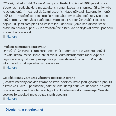
COPPA, neboli Child Online Privacy and Protection Act of 1998 je zákon ve
Spojených Státech, který má za úkol chránit mládež na internetu. Stránky, kde
je potencionální možnost ukládání osobních dat o uživateli, kterému je méně
než 13 let, musí mít souhlas rodičů nebo zákonných zástupců, aby tyto data
uložil. Tento zákon však platí pouze v jurisdikci Spojených Států. Pokud si
nejste jisti, jestli toto platí i na vašem fóru, doporučujeme kontaktovat vaše
právního poradce, phpBB Teams nemůže a nebude poskytovat právni podporu
v jakémkoliv kontextu.
Nahoru
Proč se nemohu registrovat?
Je možné, že vlastník fóra zabanoval vaši IP adresu nebo zakázal použití
uživatelského jména, které jste si zvolili. Administrátor také mohl vypnout
registrace, aby zabranil přístupu nových návštěvníků na fórum. Pro další
informace kontaktuje administrátora fóra.
Nahoru
Co dělá odkaz „Smazat všechny cookies z fóra“?
„Smazat všechny cookies z fóra“ odstraní cookies, které jsou vytvořené phpBB
a které vás udržují přihlášené, dále se také starají o funkce sledování nových
příspěvků na fórech a v tématech, pokud to administrátor umožňuje. Smažte
cookies fóra pokud máte potíže s přihlašováním.
Nahoru
Uživatelská nastavení