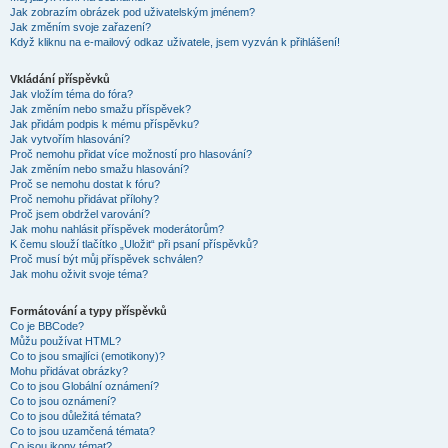
Jak zobrazím obrázek pod uživatelským jménem?
Jak změním svoje zařazení?
Když kliknu na e-mailový odkaz uživatele, jsem vyzván k přihlášení!
Vkládání příspěvků
Jak vložím téma do fóra?
Jak změním nebo smažu příspěvek?
Jak přidám podpis k mému příspěvku?
Jak vytvořím hlasování?
Proč nemohu přidat více možností pro hlasování?
Jak změním nebo smažu hlasování?
Proč se nemohu dostat k fóru?
Proč nemohu přidávat přílohy?
Proč jsem obdržel varování?
Jak mohu nahlásit příspěvek moderátorům?
K čemu slouží tlačítko „Uložit“ při psaní příspěvků?
Proč musí být můj příspěvek schválen?
Jak mohu oživit svoje téma?
Formátování a typy příspěvků
Co je BBCode?
Můžu používat HTML?
Co to jsou smajlíci (emotikony)?
Mohu přidávat obrázky?
Co to jsou Globální oznámení?
Co to jsou oznámení?
Co to jsou důležitá témata?
Co to jsou uzamčená témata?
Co jsou ikony témat?