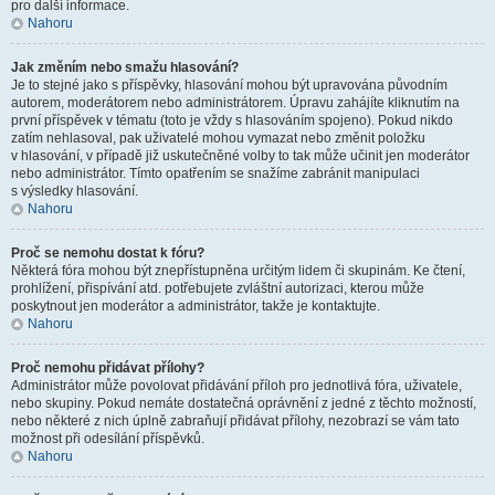
pro další informace.
Nahoru
Jak změním nebo smažu hlasování?
Je to stejné jako s příspěvky, hlasování mohou být upravována původním
autorem, moderátorem nebo administrátorem. Úpravu zahájíte kliknutím na
první příspěvek v tématu (toto je vždy s hlasováním spojeno). Pokud nikdo
zatím nehlasoval, pak uživatelé mohou vymazat nebo změnit položku
v hlasování, v případě již uskutečněné volby to tak může učinit jen moderátor
nebo administrátor. Tímto opatřením se snažíme zabránit manipulaci
s výsledky hlasování.
Nahoru
Proč se nemohu dostat k fóru?
Některá fóra mohou být znepřístupněna určitým lidem či skupinám. Ke čtení,
prohlížení, přispívání atd. potřebujete zvláštní autorizaci, kterou může
poskytnout jen moderátor a administrátor, takže je kontaktujte.
Nahoru
Proč nemohu přidávat přílohy?
Administrátor může povolovat přidávání příloh pro jednotlivá fóra, uživatele,
nebo skupiny. Pokud nemáte dostatečná oprávnění z jedné z těchto možností,
nebo některé z nich úplně zabraňují přidávat přílohy, nezobrazí se vám tato
možnost při odesílání příspěvků.
Nahoru