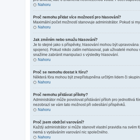
Nahoru
Proč nemohu přidat více možností pro hlasování?
Maximální počet možností stanovuje administrátor. Pokud si mysl
Nahoru
Jak změním nebo smažu hlasování?
Je to stejné jako s příspěvky, hlasování mohou být upravována
spojeno). Pokud nikdo zatím nehlasoval, pak uživatelé mohou v
snažíme zabránit manipulaci s výsledky hlasování.
Nahoru
Proč se nemohu dostat k fóru?
Některá fóra mohou být znepřístupněna určitým lidem či skupinám.
Nahoru
Proč nemohu přidávat přílohy?
Administrátor může povolovat přidávání příloh pro jednotlivá f
nezobrazí se vám tato možnost při odesílání příspěvků.
Nahoru
Proč jsem obdržel varování?
Každý administrátor si může stanovit vlastní pravidla na svém 
nemá s vydáváním varování nic společného.
Nahoru