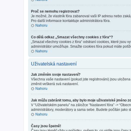
Proč se nemohu registrovat?
Je možné, že vlastník fóra zabanoval vaši IP adresu nebo zakáza
Pro další informace kontaktuje administrátora fóra.
Nahoru
Co dělá odkaz „Smazat všechny cookies z fóra“?
„Smazat všechny cookies z fóra“ odstraní cookies, které jsou v
administrátor umožňuje. Smažte cookies fóra pokud máte potíž
Nahoru
Uživatelská nastavení
Jak změním svoje nastavení?
Všechna vaše nastavení (pokud jste registrováni) jsou uložena
změnit veškerá svá nastavení.
Nahoru
Jak můžu zabránit tomu, aby bylo moje uživatelské jméno z
V “Uživatelském panelu” na záložce “Nastavení fóra” -> “Obec
administrátory, moderátory a sama sebe. Budete počítán jako sk
Nahoru
Časy jsou špatně!
Časy jsou téměř vždy v pořádku, ovšem to, co vidíte jsou časy