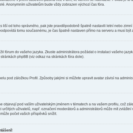
telé. Anonymním uživatelům bude vždy zobrazen výchozí čas fóra.
 čas liší od toho správného, pak jste pravděpodobně špatně nastavili letní nebo zi
odpovídá tomu současnému, je čas špatně nastaven přímo na serveru a musí být 
ožil fórum do vašeho jazyka. Zkuste administrátora požádat o instalaci vašeho jaz
h stránkách phpBB (viz odkaz na stránkách fóra dole).
lu pod záložkou Profil. Způsoby jakými si můžete upravit avatar závisí na adminis
e objevují pod vaším uživatelským jménem v tématech a na vašem profilu, což zál
aci určitých uživatelů, např. označení moderátorů a administrátorů může mít zvláštn
může počet vašich příspěvků snížit.
hlášení!