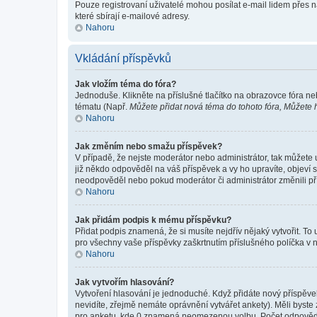
Pouze registrovaní uživatelé mohou posílat e-mail lidem přes 
které sbírají e-mailové adresy.
Nahoru
Vkládání příspěvků
Jak vložím téma do fóra?
Jednoduše. Klikněte na příslušné tlačítko na obrazovce fóra ne
tématu (Např.
Můžete přidat nová téma do tohoto fóra, Můžete hl
Nahoru
Jak změním nebo smažu příspěvek?
V případě, že nejste moderátor nebo administrátor, tak můžete
již někdo odpověděl na váš příspěvek a vy ho upravíte, objeví s
neodpověděl nebo pokud moderátor či administrátor změnili pří
Nahoru
Jak přidám podpis k mému příspěvku?
Přidat podpis znamená, že si musíte nejdřív nějaký vytvořit. To
pro všechny vaše příspěvky zaškrtnutím příslušného políčka v 
Nahoru
Jak vytvořím hlasování?
Vytvoření hlasování je jednoduché. Když přidáte nový příspěvek
nevidíte, zřejmě nemáte oprávnění vytvářet ankety). Měli byst
pro anketu, kde 0 znamená neomezenou volbu. Počet odpovědí, 