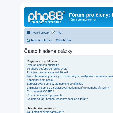
Fórum pro členy:
Fórum pro majitele 7er
Rychlé odkazy
FAQ
bmw7er-club.cz
Obsah fóra
Často kladené otázky
Registrace a přihlášení
Proč se nemohu přihlásit?
Je vůbec potřeba se registrovat?
Proč jsem automaticky odhlášen?
Jak zabráním, aby se moje uživatelské jméno objevilo v seznamu prá
Zapomněl jsem heslo!
Zaregistroval jsem se, ale nemohu se přihlásit!
V minulosti jsem se zaregistroval, ovšem nyní se nemohu přihlásit?!
Co znamená COPPA?
Proč se nemohu registrovat?
Co dělá odkaz „Smazat všechny cookies z fóra“?
Uživatelská nastavení
Jak změním svoje nastavení?