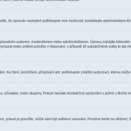
íte, že opravdu nezbytně potřebujete více možností, kontaktujte administrátora fór
 původním autorem, moderátorem nebo administrátorem. Úpravu zahájíte kliknutím n
ymazat nebo změnit položku v hlasování, v případě již uskutečněné volby to tak mů
 Ke čtení, prohlížení, přispívání atd. potřebujete zvláštní autorizaci, kterou může 
óra, uživatele, nebo skupiny. Pokud nemáte dostatečná oprávnění z jedné z těchto mo
fóru, pokud je porušíte, může vám být uděleno varování. Prosíme berte na vědomí, 