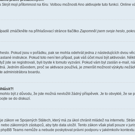
bu
Skrýt moji přítomnost na fóru
. Volbou možnosti
Ano
aktivujete tuto funkci. Online 
ípadě zmáčkněte na přihlašovací stránce tlačítko
Zapomněl jsem svoje heslo
, pokr
heslo. Pokud jsou v pořádku, pak se mohla odehrát jedna z následujících dvou věcí
aslané instrukce. Pokud toto není ten případ, pak váš účet musí být aktivován. Někt
yž jste se registrovali, byli byste k tomuto vyzváni. Pokud vám byl zaslán e-mail, n
latná. Jedním důvodem, proč se aktivace používá, je zmenšit možnost výskytu
nežád
ujte administrátora boardu.
hlásit?!
hlo být z důvodu, že jste možná nevložili žádný příspěvek. Je to obvyklé, že se pra
ojte se do diskuzí.
je zákon ve Spojených Státech, který má za úkol chránit mládež na internetu. Strá
nebo zákonných zástupců, aby tyto data uložil. Tento zákon však platí pouze v jurisdikc
, phpBB Teams nemůže a nebude poskytovat právni podporu v jakémkoliv kontextu