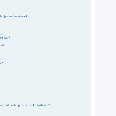
o je z nich odebírat?
h?
ů?
tránku!?
ata?
?
ra?
e-mailů nebo právních záležitostí fóra?