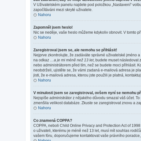
V Uživatelském panelu najdete pod položkou „Nastavení“ vol
započítáváni mezi skryté uživatele.
Nahoru
Zapomněl jsem heslo!
Nic se neděje, vaše heslo můžeme kdykoliv obnovit. V tomto př
Nahoru
Zaregistroval jsem se, ale nemohu se přihlásit!
Nejprve zkontrolujte, že zadáváte správné uživatelské jméno a 
na odkaz
…a je mi méně než 13 let
, budete muset následovat z
nebo administrátorem před tím, než se budete moci přihlásit. Kd
neobdrželi, ujistěte se, že vámi zadaná e-mailová adresa je p
jisti, že e-mailová adresa, kterou jste použili je platná, kontakt
Nahoru
V minulosti jsem se zaregistroval, ovšem nyní se nemohu při
Nejspíše administrátor z nějakého důvodu smazal váš účet. To mo
zmenšila velikost databáze. Zkuste se zaregistrovat znovu a zap
Nahoru
Co znamená COPPA?
COPPA, neboli Child Online Privacy and Protection Act of 1998 
o uživateli, kterému je méně než 13 let, musí mít souhlas rodičů 
vašem fóru, doporučujeme kontaktovat vaše právního poradce
Nahoru