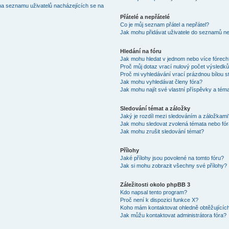
na seznamu uživatelů nacházejících se na
Přátelé a nepřátelé
Co je můj seznam přátel a nepřátel?
Jak mohu přidávat uživatele do seznamů neb
Hledání na fóru
Jak mohu hledat v jednom nebo více fórec
Proč můj dotaz vrací nulový počet výsledk
Proč mi vyhledávání vrací prázdnou bílou s
Jak mohu vyhledávat členy fóra?
Jak mohu najít své vlastní příspěvky a tém
Sledování témat a záložky
Jaký je rozdíl mezi sledováním a záložkami
Jak mohu sledovat zvolená témata nebo fó
Jak mohu zrušit sledování témat?
Přílohy
Jaké přílohy jsou povolené na tomto fóru?
Jak si mohu zobrazit všechny své přílohy?
Záležitosti okolo phpBB 3
Kdo napsal tento program?
Proč není k dispozici funkce X?
Koho mám kontaktovat ohledně obtěžujících 
Jak můžu kontaktovat administrátora fóra?