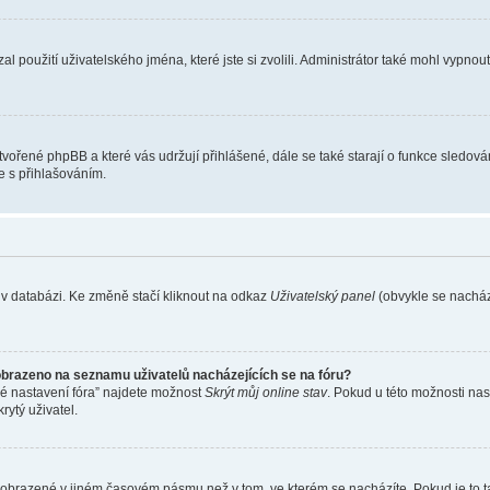
l použití uživatelského jména, které jste si zvolili. Administrátor také mohl vypnou
ytvořené phpBB a které vás udržují přihlášené, dále se také starají o funkce sledov
e s přihlašováním.
 v databázi. Ke změně stačí kliknout na odkaz
Uživatelský panel
(obvykle se nachází
obrazeno na seznamu uživatelů nacházejících se na fóru?
né nastavení fóra” najdete možnost
Skrýt můj online stav
. Pokud u této možnosti nas
rytý uživatel.
 zobrazené v jiném časovém pásmu než v tom, ve kterém se nacházíte. Pokud je to t