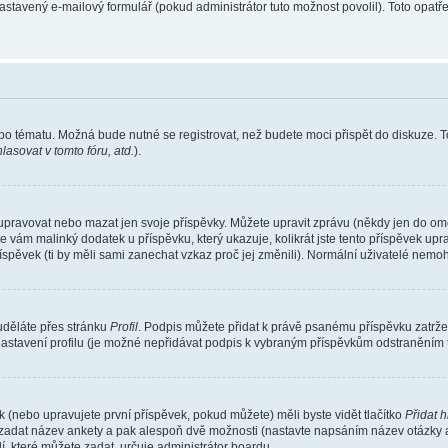
nastavený e-mailový formulář (pokud administrátor tuto možnost povolil). Toto opa
bo tématu. Možná bude nutné se registrovat, než budete moci přispět do diskuze. T
asovat v tomto fóru, atd.
).
 upravovat nebo mazat jen svoje příspěvky. Můžete upravit zprávu (někdy jen do om
e vám malinký dodatek u příspěvku, který ukazuje, kolikrát jste tento příspěvek up
spěvek (ti by měli sami zanechat vzkaz proč jej změnili). Normální uživatelé nem
 uděláte přes stránku
Profil
. Podpis můžete přidat k právě psanému příspěvku zatrž
nastavení profilu (je možné nepřidávat podpis k vybraným příspěvkům odstraněním t
 (nebo upravujete první příspěvek, pokud můžete) měli byste vidět tlačítko
Přidat 
e zadat název ankety a pak alespoň dvě možnosti (nastavte napsáním název otázky 
které můžete zadat, určuje administrátor boardu.