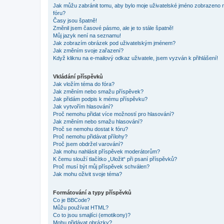
Jak můžu zabránit tomu, aby bylo moje uživatelské jméno zobrazeno 
fóru?
Časy jsou špatně!
Změnil jsem časové pásmo, ale je to stále špatně!
Můj jazyk není na seznamu!
Jak zobrazím obrázek pod uživatelským jménem?
Jak změním svoje zařazení?
Když kliknu na e-mailový odkaz uživatele, jsem vyzván k přihlášení!
Vkládání příspěvků
Jak vložím téma do fóra?
Jak změním nebo smažu příspěvek?
Jak přidám podpis k mému příspěvku?
Jak vytvořím hlasování?
Proč nemohu přidat více možností pro hlasování?
Jak změním nebo smažu hlasování?
Proč se nemohu dostat k fóru?
Proč nemohu přidávat přílohy?
Proč jsem obdržel varování?
Jak mohu nahlásit příspěvek moderátorům?
K čemu slouží tlačítko „Uložit“ při psaní příspěvků?
Proč musí být můj příspěvek schválen?
Jak mohu oživit svoje téma?
Formátování a typy příspěvků
Co je BBCode?
Můžu používat HTML?
Co to jsou smajlíci (emotikony)?
Mohu přidávat obrázky?