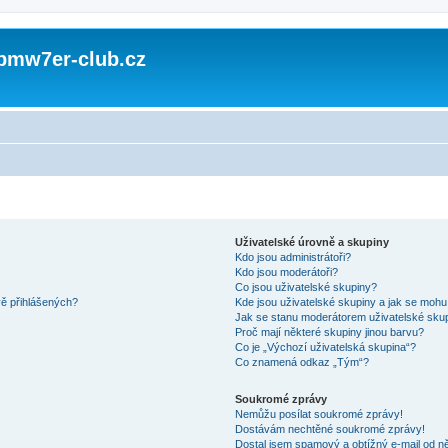
 bmw7er-club.cz
Uživatelské úrovně a skupiny
Kdo jsou administrátoři?
Kdo jsou moderátoři?
Co jsou uživatelské skupiny?
vě přihlášených?
Kde jsou uživatelské skupiny a jak se mohu
Jak se stanu moderátorem uživatelské sku
Proč mají některé skupiny jinou barvu?
Co je „Výchozí uživatelská skupina“?
Co znamená odkaz „Tým“?
Soukromé zprávy
Nemůžu posílat soukromé zprávy!
Dostávám nechtěné soukromé zprávy!
Dostal jsem spamový a obtížný e-mail od ně