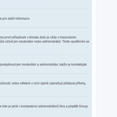
a pro další informace.
a první příspěvek v tématu (toto je vždy s hlasováním
že učinit jen moderátor nebo administrátor. Tímto opatřením se
poskytnout jen moderátor a administrátor, takže je kontaktujte.
žností, nebo některé z nich úplně zabraňují přidávat přílohy,
že toto je plně v kompetenci administrátorů fóra a phpBB Group