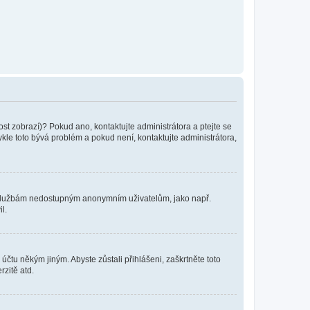
ost zobrazí)? Pokud ano, kontaktujte administrátora a ptejte se
vykle toto bývá problém a pokud není, kontaktujte administrátora,
ním službám nedostupným anonymním uživatelům, jako např.
l.
účtu někým jiným. Abyste zůstali přihlášeni, zaškrtněte toto
rzitě atd.