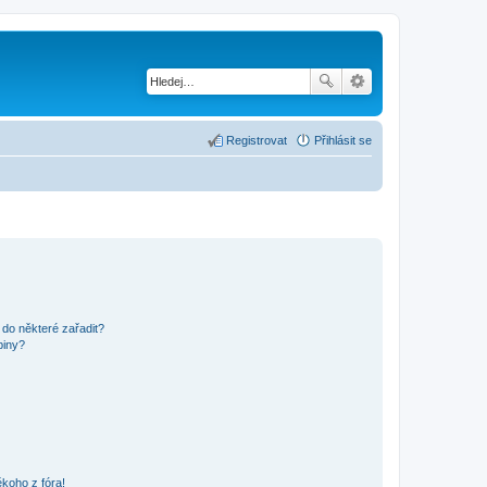
Registrovat
Přihlásit se
 do některé zařadit?
piny?
koho z fóra!