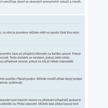
tření umožňuje zbavit se otravných anonymních vzkazů a robotů,
o, co vám je povoleno můžete vidět na spodní části fóra nebo
ezeného času po přispění) kliknutím na tlačítko
upravit
. Pokud
ravovali. Tento dodatek se neobjeví, pokud zatím nikdo
ohou příspěvek smazat, pokud na něj již někdo odpověděl.
ením položky
Připojit podpis
. Můžete rovněž přidat stejný podpis
ohoto zaškrtnutí).
hlasování
pod hlavním oknem na přidávání příspěvků (pokud to
a klikněte na
Přidat odpověď
. Můžete také přidat časový limit