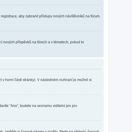
t registrace, aby zabranil přístupu nových návštěvníků na fórum.
ání nových příspěvků na fórech a v tématech, pokud to
 v horní části stránky). V následném rozhraní je možné si
tavíte “Ano”, budete na seznamu viditelní jen pro
ak, změňte si časové pásmo v profilu. Berte na vědomí, časové