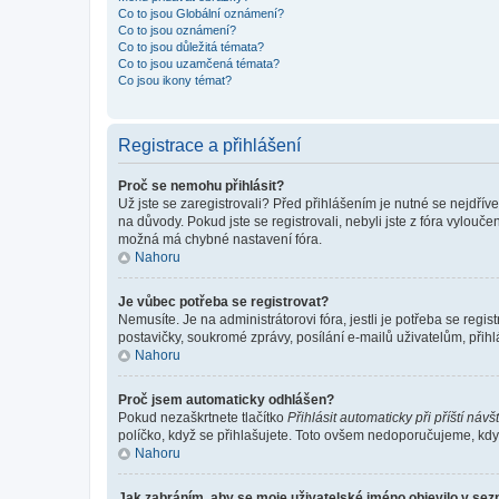
Co to jsou Globální oznámení?
Co to jsou oznámení?
Co to jsou důležitá témata?
Co to jsou uzamčená témata?
Co jsou ikony témat?
Registrace a přihlášení
Proč se nemohu přihlásit?
Už jste se zaregistrovali? Před přihlášením je nutné se nejdřív
na důvody. Pokud jste se registrovali, nebyli jste z fóra vylouč
možná má chybné nastavení fóra.
Nahoru
Je vůbec potřeba se registrovat?
Nemusíte. Je na administrátorovi fóra, jestli je potřeba se re
postavičky, soukromé zprávy, posílání e-mailů uživatelům, přihl
Nahoru
Proč jsem automaticky odhlášen?
Pokud nezaškrtnete tlačítko
Přihlásit automaticky při příští návš
políčko, když se přihlašujete. Toto ovšem nedoporučujeme, když 
Nahoru
Jak zabráním, aby se moje uživatelské jméno objevilo v se