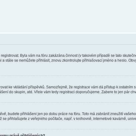
e registrovat. Byla vám na fóru zakázána činnost (v takovém případě se tato skutečn
eni a stále se nemůžete přihlásit, znovu zkontrolujte přihlašovací jméno a heslo. Ob
gistrovat ke vkládání příspěvků. Samozřejmě, že registrace vám dá přístup k ostat
ášení do skupin, atd. Vřele vám tedy registraci doporučujeme. Zabere to jen pár chvi
těvě
, budete přihlášeni jen po dobu práce na fóru. Toto má zabránit zneužití vašeho 
se přihlašujete z veřejného počítače, např. v knihovně, internetové kavárně, unive
znamu právě přihlášených?