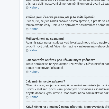
pásma a další nastavení si mohou měnit jen registrovaní uživa
Nahoru
Změnil jsem časové pásmo, ale je to stále špatně!
Jste si jisti, že jste zadali časové pásmo správně, a přesto se
těmito dvěma časy. Pokud po správném nastavení čas pořád ne
Nahoru
Můj jazyk není na seznamu!
Administrátor nenainstaloval vaši lokalizaci nebo nikdo nepřel
vytvořit nový překlad. Více informací je k nalezení na webovýc
Nahoru
Jak zobrazím obrázek pod uživatelským jménem?
Tento obrázek se nazývá avatar. Lze změnit v Uživatelském pane
pouze registrovaní uživatelé.
Nahoru
Jak změním svoje zařazení?
Obecně vzato, svoje zařazení přímo změnit nemůžete (úrovně s
úrovní k rozlišení počtu vámi přidaných příspěvků a k identifik
abyste dosáhli vyšší úrovně. Moderátor nebo administrátor pak 
Nahoru
Když kliknu na e-mailový odkaz uživatele, jsem vyzván k při