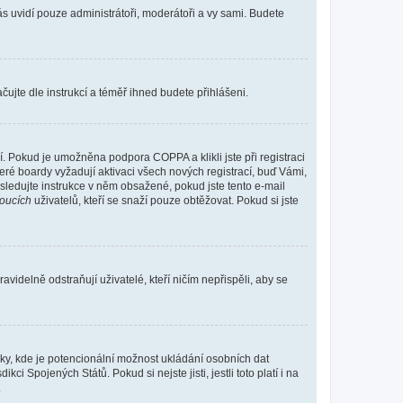
vás uvidí pouze administrátoři, moderátoři a vy sami. Budete
ačujte dle instrukcí a téměř ihned budete přihlášeni.
. Pokud je umožněna podpora COPPA a klikli jste při registraci
eré boardy vyžadují aktivaci všech nových registrací, buď Vámi,
ásledujte instrukce v něm obsažené, pokud jste tento e-mail
oucích
uživatelů, kteří se snaží pouze obtěžovat. Pokud si jste
videlně odstraňují uživatelé, kteří ničím nepřispěli, aby se
nky, kde je potencionální možnost ukládání osobních dat
i Spojených Států. Pokud si nejste jisti, jestli toto platí i na
.