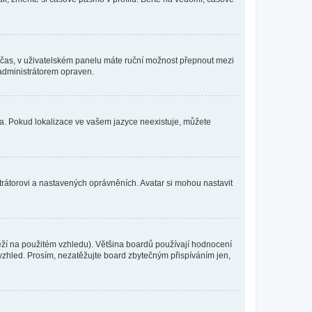
mní čas, v uživatelském panelu máte ruční možnost přepnout mezi
administrátorem opraven.
yka. Pokud lokalizace ve vašem jazyce neexistuje, můžete
trátorovi a nastavených oprávněních. Avatar si mohou nastavit
eží na použitém vzhledu). Většina boardů používají hodnocení
í vzhled. Prosím, nezatěžujte board zbytečným přispíváním jen,