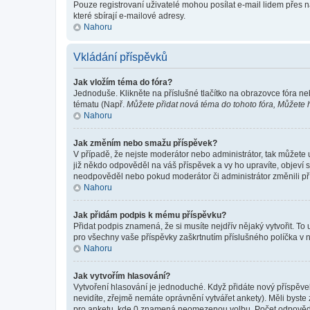
Pouze registrovaní uživatelé mohou posílat e-mail lidem přes 
které sbírají e-mailové adresy.
Nahoru
Vkládání příspěvků
Jak vložím téma do fóra?
Jednoduše. Klikněte na příslušné tlačítko na obrazovce fóra ne
tématu (Např.
Můžete přidat nová téma do tohoto fóra, Můžete hl
Nahoru
Jak změním nebo smažu příspěvek?
V případě, že nejste moderátor nebo administrátor, tak můžete
již někdo odpověděl na váš příspěvek a vy ho upravíte, objeví s
neodpověděl nebo pokud moderátor či administrátor změnili pří
Nahoru
Jak přidám podpis k mému příspěvku?
Přidat podpis znamená, že si musíte nejdřív nějaký vytvořit. To
pro všechny vaše příspěvky zaškrtnutím příslušného políčka v 
Nahoru
Jak vytvořím hlasování?
Vytvoření hlasování je jednoduché. Když přidáte nový příspěvek
nevidíte, zřejmě nemáte oprávnění vytvářet ankety). Měli byst
pro anketu, kde 0 znamená neomezenou volbu. Počet odpovědí, 