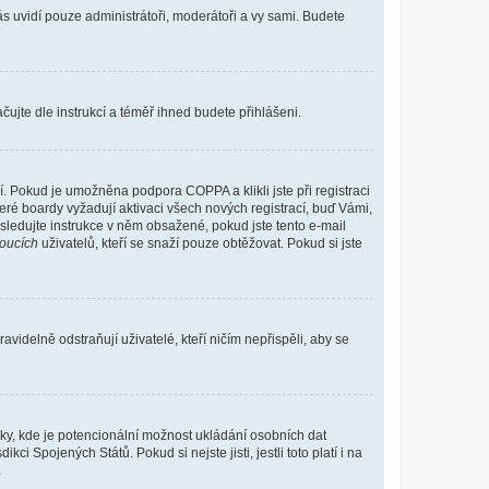
vás uvidí pouze administrátoři, moderátoři a vy sami. Budete
ačujte dle instrukcí a téměř ihned budete přihlášeni.
. Pokud je umožněna podpora COPPA a klikli jste při registraci
eré boardy vyžadují aktivaci všech nových registrací, buď Vámi,
ásledujte instrukce v něm obsažené, pokud jste tento e-mail
oucích
uživatelů, kteří se snaží pouze obtěžovat. Pokud si jste
videlně odstraňují uživatelé, kteří ničím nepřispěli, aby se
nky, kde je potencionální možnost ukládání osobních dat
i Spojených Států. Pokud si nejste jisti, jestli toto platí i na
.