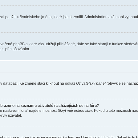
l použití uživatelského jména, které jste si zvolili. Administrátor také mohl vypnou
ytvořené phpBB a které vás udržují přihlášené, dále se také starají o funkce sledov
e s přihlašováním.
 v databázi. Ke změně stačí kliknout na odkaz
Uživatelský panel
(obvykle se nachází
obrazeno na seznamu uživatelů nacházejících se na fóru?
né nastavení fóra” najdete možnost
Skrýt můj online stav
. Pokud u této možnosti nas
rytý uživatel.
 zobrazené v jiném časovém pásmu než v tom, ve kterém se nacházíte. Pokud je to t