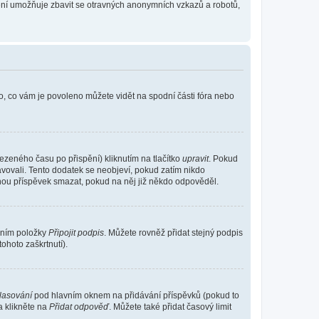
tření umožňuje zbavit se otravných anonymních vzkazů a robotů,
o, co vám je povoleno můžete vidět na spodní části fóra nebo
ezeného času po přispění) kliknutím na tlačítko
upravit
. Pokud
ravovali. Tento dodatek se neobjeví, pokud zatím nikdo
ohou příspěvek smazat, pokud na něj již někdo odpověděl.
ením položky
Připojit podpis
. Můžete rovněž přidat stejný podpis
ohoto zaškrtnutí).
hlasování
pod hlavním oknem na přidávání příspěvků (pokud to
a klikněte na
Přidat odpověď
. Můžete také přidat časový limit