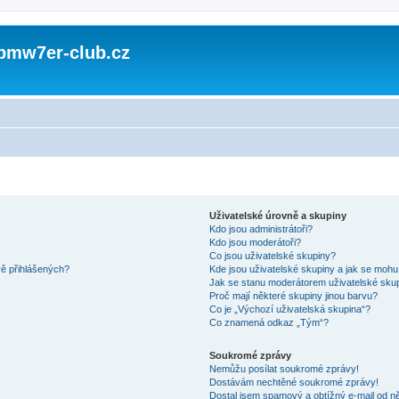
 bmw7er-club.cz
Uživatelské úrovně a skupiny
Kdo jsou administrátoři?
Kdo jsou moderátoři?
Co jsou uživatelské skupiny?
vě přihlášených?
Kde jsou uživatelské skupiny a jak se mohu
Jak se stanu moderátorem uživatelské sku
Proč mají některé skupiny jinou barvu?
Co je „Výchozí uživatelská skupina“?
Co znamená odkaz „Tým“?
Soukromé zprávy
Nemůžu posílat soukromé zprávy!
Dostávám nechtěné soukromé zprávy!
Dostal jsem spamový a obtížný e-mail od ně