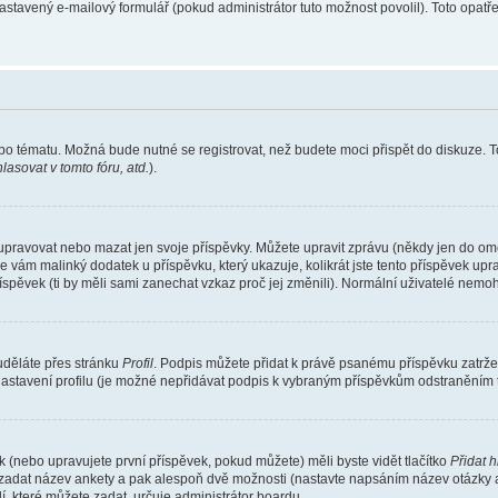
nastavený e-mailový formulář (pokud administrátor tuto možnost povolil). Toto opa
bo tématu. Možná bude nutné se registrovat, než budete moci přispět do diskuze. T
asovat v tomto fóru, atd.
).
 upravovat nebo mazat jen svoje příspěvky. Můžete upravit zprávu (někdy jen do om
e vám malinký dodatek u příspěvku, který ukazuje, kolikrát jste tento příspěvek up
spěvek (ti by měli sami zanechat vzkaz proč jej změnili). Normální uživatelé nem
 uděláte přes stránku
Profil
. Podpis můžete přidat k právě psanému příspěvku zatrž
nastavení profilu (je možné nepřidávat podpis k vybraným příspěvkům odstraněním t
 (nebo upravujete první příspěvek, pokud můžete) měli byste vidět tlačítko
Přidat 
e zadat název ankety a pak alespoň dvě možnosti (nastavte napsáním název otázky 
které můžete zadat, určuje administrátor boardu.