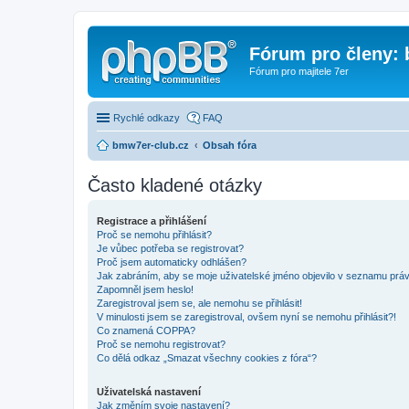
Fórum pro členy:
Fórum pro majitele 7er
Rychlé odkazy
FAQ
bmw7er-club.cz
Obsah fóra
Často kladené otázky
Registrace a přihlášení
Proč se nemohu přihlásit?
Je vůbec potřeba se registrovat?
Proč jsem automaticky odhlášen?
Jak zabráním, aby se moje uživatelské jméno objevilo v seznamu prá
Zapomněl jsem heslo!
Zaregistroval jsem se, ale nemohu se přihlásit!
V minulosti jsem se zaregistroval, ovšem nyní se nemohu přihlásit?!
Co znamená COPPA?
Proč se nemohu registrovat?
Co dělá odkaz „Smazat všechny cookies z fóra“?
Uživatelská nastavení
Jak změním svoje nastavení?