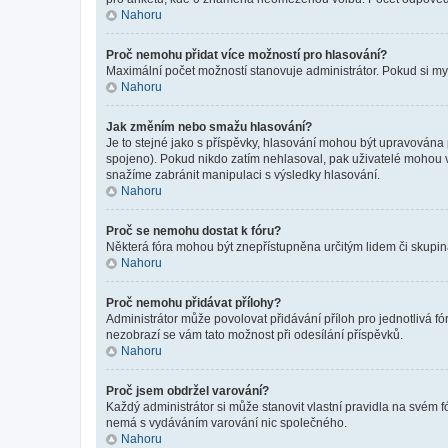
Nahoru
Proč nemohu přidat více možností pro hlasování?
Maximální počet možností stanovuje administrátor. Pokud si mysl
Nahoru
Jak změním nebo smažu hlasování?
Je to stejné jako s příspěvky, hlasování mohou být upravována
spojeno). Pokud nikdo zatím nehlasoval, pak uživatelé mohou v
snažíme zabránit manipulaci s výsledky hlasování.
Nahoru
Proč se nemohu dostat k fóru?
Některá fóra mohou být znepřístupněna určitým lidem či skupinám.
Nahoru
Proč nemohu přidávat přílohy?
Administrátor může povolovat přidávání příloh pro jednotlivá f
nezobrazí se vám tato možnost při odesílání příspěvků.
Nahoru
Proč jsem obdržel varování?
Každý administrátor si může stanovit vlastní pravidla na svém 
nemá s vydáváním varování nic společného.
Nahoru