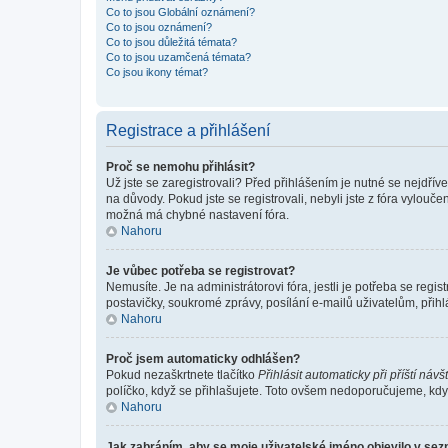
Co to jsou Globální oznámení?
Co to jsou oznámení?
Co to jsou důležitá témata?
Co to jsou uzamčená témata?
Co jsou ikony témat?
Registrace a přihlášení
Proč se nemohu přihlásit?
Už jste se zaregistrovali? Před přihlášením je nutné se nejdřív
na důvody. Pokud jste se registrovali, nebyli jste z fóra vylouč
možná má chybné nastavení fóra.
Nahoru
Je vůbec potřeba se registrovat?
Nemusíte. Je na administrátorovi fóra, jestli je potřeba se re
postavičky, soukromé zprávy, posílání e-mailů uživatelům, přihl
Nahoru
Proč jsem automaticky odhlášen?
Pokud nezaškrtnete tlačítko
Přihlásit automaticky při příští návš
políčko, když se přihlašujete. Toto ovšem nedoporučujeme, když 
Nahoru
Jak zabráním, aby se moje uživatelské jméno objevilo v se