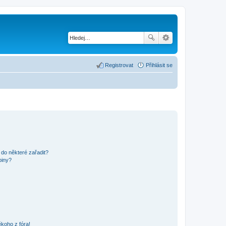
Registrovat
Přihlásit se
 do některé zařadit?
piny?
koho z fóra!