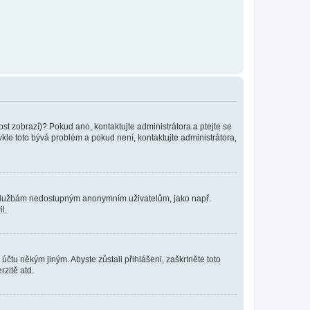
ost zobrazí)? Pokud ano, kontaktujte administrátora a ptejte se
vykle toto bývá problém a pokud není, kontaktujte administrátora,
ním službám nedostupným anonymním uživatelům, jako např.
l.
účtu někým jiným. Abyste zůstali přihlášeni, zaškrtněte toto
rzitě atd.