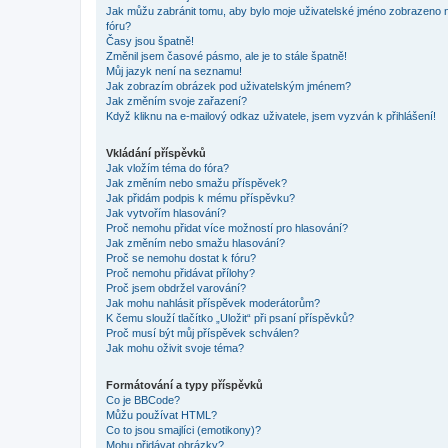
Jak můžu zabránit tomu, aby bylo moje uživatelské jméno zobrazeno 
fóru?
Časy jsou špatně!
Změnil jsem časové pásmo, ale je to stále špatně!
Můj jazyk není na seznamu!
Jak zobrazím obrázek pod uživatelským jménem?
Jak změním svoje zařazení?
Když kliknu na e-mailový odkaz uživatele, jsem vyzván k přihlášení!
Vkládání příspěvků
Jak vložím téma do fóra?
Jak změním nebo smažu příspěvek?
Jak přidám podpis k mému příspěvku?
Jak vytvořím hlasování?
Proč nemohu přidat více možností pro hlasování?
Jak změním nebo smažu hlasování?
Proč se nemohu dostat k fóru?
Proč nemohu přidávat přílohy?
Proč jsem obdržel varování?
Jak mohu nahlásit příspěvek moderátorům?
K čemu slouží tlačítko „Uložit“ při psaní příspěvků?
Proč musí být můj příspěvek schválen?
Jak mohu oživit svoje téma?
Formátování a typy příspěvků
Co je BBCode?
Můžu používat HTML?
Co to jsou smajlíci (emotikony)?
Mohu přidávat obrázky?