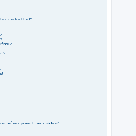
o je z nich odebírat?
h?
ů?
tránku!?
ata?
?
ra?
e-mailů nebo právních záležitostí fóra?