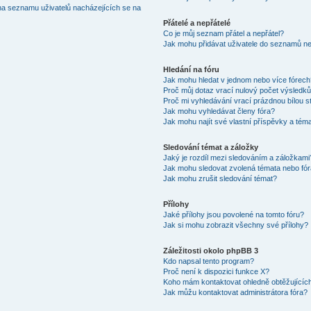
na seznamu uživatelů nacházejících se na
Přátelé a nepřátelé
Co je můj seznam přátel a nepřátel?
Jak mohu přidávat uživatele do seznamů neb
Hledání na fóru
Jak mohu hledat v jednom nebo více fórec
Proč můj dotaz vrací nulový počet výsledk
Proč mi vyhledávání vrací prázdnou bílou s
Jak mohu vyhledávat členy fóra?
Jak mohu najít své vlastní příspěvky a tém
Sledování témat a záložky
Jaký je rozdíl mezi sledováním a záložkami
Jak mohu sledovat zvolená témata nebo fó
Jak mohu zrušit sledování témat?
Přílohy
Jaké přílohy jsou povolené na tomto fóru?
Jak si mohu zobrazit všechny své přílohy?
Záležitosti okolo phpBB 3
Kdo napsal tento program?
Proč není k dispozici funkce X?
Koho mám kontaktovat ohledně obtěžujících 
Jak můžu kontaktovat administrátora fóra?