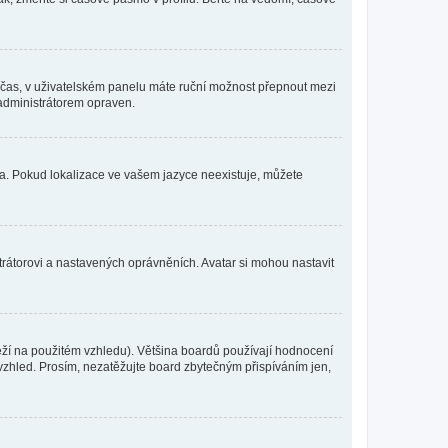
mní čas, v uživatelském panelu máte ruční možnost přepnout mezi
administrátorem opraven.
yka. Pokud lokalizace ve vašem jazyce neexistuje, můžete
trátorovi a nastavených oprávněních. Avatar si mohou nastavit
eží na použitém vzhledu). Většina boardů používají hodnocení
í vzhled. Prosím, nezatěžujte board zbytečným přispíváním jen,