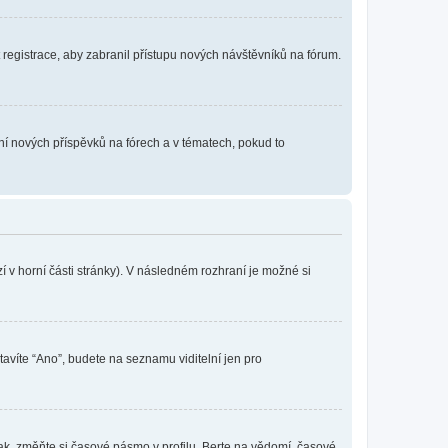
t registrace, aby zabranil přístupu nových návštěvníků na fórum.
ání nových příspěvků na fórech a v tématech, pokud to
 v horní části stránky). V následném rozhraní je možné si
tavíte “Ano”, budete na seznamu viditelní jen pro
ak, změňte si časové pásmo v profilu. Berte na vědomí, časové