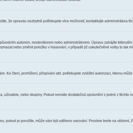
íte, že opravdu nezbytně potřebujete více možností, kontaktujte administrátora fór
 původním autorem, moderátorem nebo administrátorem. Úpravu zahájíte kliknutím n
ymazat nebo změnit položku v hlasování, v případě již uskutečněné volby to tak mů
 Ke čtení, prohlížení, přispívání atd. potřebujete zvláštní autorizaci, kterou může 
óra, uživatele, nebo skupiny. Pokud nemáte dostatečná oprávnění z jedné z těchto mo
fóru, pokud je porušíte, může vám být uděleno varování. Prosíme berte na vědomí, 