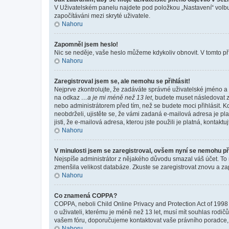
V Uživatelském panelu najdete pod položkou „Nastavení“ vol
započítáváni mezi skryté uživatele.
Nahoru
Zapomněl jsem heslo!
Nic se neděje, vaše heslo můžeme kdykoliv obnovit. V tomto př
Nahoru
Zaregistroval jsem se, ale nemohu se přihlásit!
Nejprve zkontrolujte, že zadáváte správné uživatelské jméno a 
na odkaz
…a je mi méně než 13 let
, budete muset následovat z
nebo administrátorem před tím, než se budete moci přihlásit. Kd
neobdrželi, ujistěte se, že vámi zadaná e-mailová adresa je p
jisti, že e-mailová adresa, kterou jste použili je platná, kontakt
Nahoru
V minulosti jsem se zaregistroval, ovšem nyní se nemohu při
Nejspíše administrátor z nějakého důvodu smazal váš účet. To mo
zmenšila velikost databáze. Zkuste se zaregistrovat znovu a zap
Nahoru
Co znamená COPPA?
COPPA, neboli Child Online Privacy and Protection Act of 1998 
o uživateli, kterému je méně než 13 let, musí mít souhlas rodičů 
vašem fóru, doporučujeme kontaktovat vaše právního poradce
Nahoru