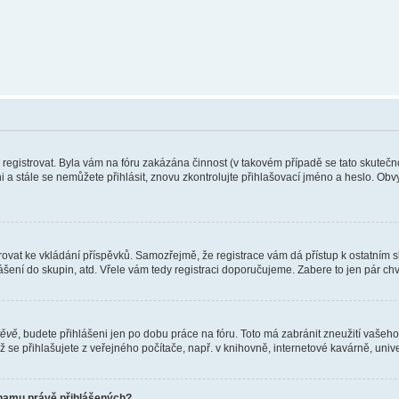
e registrovat. Byla vám na fóru zakázána činnost (v takovém případě se tato skutečn
eni a stále se nemůžete přihlásit, znovu zkontrolujte přihlašovací jméno a heslo. Ob
gistrovat ke vkládání příspěvků. Samozřejmě, že registrace vám dá přístup k ostat
ášení do skupin, atd. Vřele vám tedy registraci doporučujeme. Zabere to jen pár chvi
těvě
, budete přihlášeni jen po dobu práce na fóru. Toto má zabránit zneužití vašeho 
se přihlašujete z veřejného počítače, např. v knihovně, internetové kavárně, unive
znamu právě přihlášených?