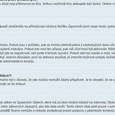
bu
Skrýt moji přítomnost na fóru
. Volbou možnosti
Ano
aktivujete tuto funkci. Online 
ípadě zmáčkněte na přihlašovací stránce tlačítko
Zapomněl jsem svoje heslo
, pokr
heslo. Pokud jsou v pořádku, pak se mohla odehrát jedna z následujících dvou věcí
aslané instrukce. Pokud toto není ten případ, pak váš účet musí být aktivován. Někt
yž jste se registrovali, byli byste k tomuto vyzváni. Pokud vám byl zaslán e-mail, n
latná. Jedním důvodem, proč se aktivace používá, je zmenšit možnost výskytu
nežád
ujte administrátora boardu.
hlásit?!
hlo být z důvodu, že jste možná nevložili žádný příspěvek. Je to obvyklé, že se pra
ojte se do diskuzí.
je zákon ve Spojených Státech, který má za úkol chránit mládež na internetu. Strá
nebo zákonných zástupců, aby tyto data uložil. Tento zákon však platí pouze v jurisdikc
, phpBB Teams nemůže a nebude poskytovat právni podporu v jakémkoliv kontextu