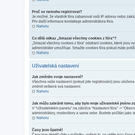
Proč se nemohu registrovat?
Je možné, že vlastník fóra zabanoval vaši IP adresu nebo zakáza
Pro další informace kontaktuje administrátora fóra.
Nahoru
Co dělá odkaz „Smazat všechny cookies z fóra“?
„Smazat všechny cookies z fóra“ odstraní cookies, které jsou v
administrátor umožňuje. Smažte cookies fóra pokud máte potíž
Nahoru
Uživatelská nastavení
Jak změním svoje nastavení?
Všechna vaše nastavení (pokud jste registrováni) jsou uložena
změnit veškerá svá nastavení.
Nahoru
Jak můžu zabránit tomu, aby bylo moje uživatelské jméno z
V “Uživatelském panelu” na záložce “Nastavení fóra” -> “Obec
administrátory, moderátory a sama sebe. Budete počítán jako sk
Nahoru
Časy jsou špatně!
Časy jsou téměř vždy v pořádku, ovšem to, co vidíte jsou časy