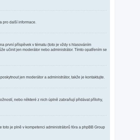
a pro další informace.
a první příspěvek v tématu (toto je vždy s hlasováním
že učinit jen moderátor nebo administrátor. Tímto opatřením se
poskytnout jen moderátor a administrátor, takže je kontaktujte.
žností, nebo některé z nich úplně zabraňují přidávat přílohy,
že toto je plně v kompetenci administrátorů fóra a phpBB Group