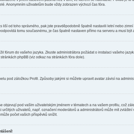
telé. Anonymním uživatelům bude vždy zobrazen výchozí čas fóra.
 čas liší od toho správného, pak jste pravděpodobně špatně nastavili letní nebo zi
odpovídá tomu současnému, je čas špatně nastaven přímo na serveru a musí být 
ožil fórum do vašeho jazyka. Zkuste administrátora požádat o instalaci vašeho jaz
h stránkách phpBB (viz odkaz na stránkách fóra dole).
lu pod záložkou Profil. Způsoby jakými si můžete upravit avatar závisí na adminis
e objevují pod vaším uživatelským jménem v tématech a na vašem profilu, což zál
aci určitých uživatelů, např. označení moderátorů a administrátorů může mít zvláštn
může počet vašich příspěvků snížit.
hlášení!