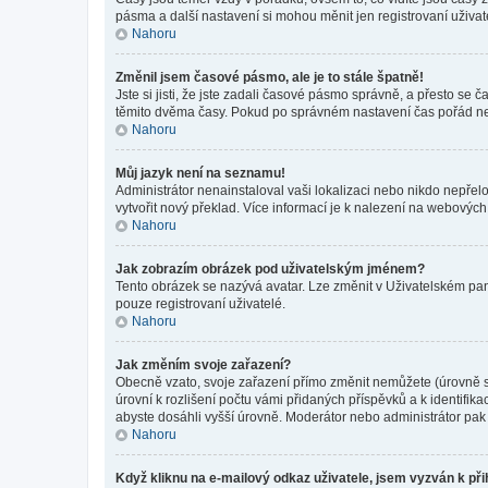
pásma a další nastavení si mohou měnit jen registrovaní uživa
Nahoru
Změnil jsem časové pásmo, ale je to stále špatně!
Jste si jisti, že jste zadali časové pásmo správně, a přesto se
těmito dvěma časy. Pokud po správném nastavení čas pořád ne
Nahoru
Můj jazyk není na seznamu!
Administrátor nenainstaloval vaši lokalizaci nebo nikdo nepřel
vytvořit nový překlad. Více informací je k nalezení na webovýc
Nahoru
Jak zobrazím obrázek pod uživatelským jménem?
Tento obrázek se nazývá avatar. Lze změnit v Uživatelském pane
pouze registrovaní uživatelé.
Nahoru
Jak změním svoje zařazení?
Obecně vzato, svoje zařazení přímo změnit nemůžete (úrovně s
úrovní k rozlišení počtu vámi přidaných příspěvků a k identifik
abyste dosáhli vyšší úrovně. Moderátor nebo administrátor pak 
Nahoru
Když kliknu na e-mailový odkaz uživatele, jsem vyzván k při