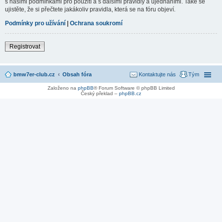
s našimi podmínkami pro použití a s dalšími pravidly a ujednáními. Také se
ujistěte, že si přečtete jakákoliv pravidla, která se na fóru objeví.
Podmínky pro užívání
|
Ochrana soukromí
Registrovat
bmw7er-club.cz
Obsah fóra
Kontaktujte nás
Tým
Založeno na
phpBB
® Forum Software © phpBB Limited
Český překlad –
phpBB.cz