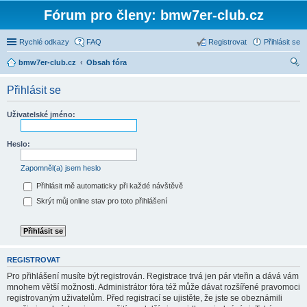
Fórum pro členy: bmw7er-club.cz
Rychlé odkazy
FAQ
Registrovat
Přihlásit se
bmw7er-club.cz
Obsah fóra
led
Přihlásit se
at
Uživatelské jméno:
Heslo:
Zapomněl(a) jsem heslo
Přihlásit mě automaticky při každé návštěvě
Skrýt můj online stav pro toto přihlášení
REGISTROVAT
Pro přihlášení musíte být registrován. Registrace trvá jen pár vteřin a dává vám
mnohem větší možnosti. Administrátor fóra též může dávat rozšířené pravomoci
registrovaným uživatelům. Před registrací se ujistěte, že jste se obeznámili