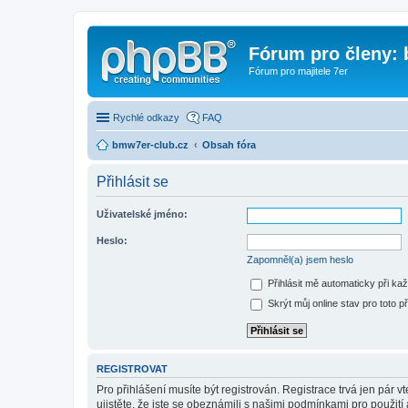
Fórum pro členy:
Fórum pro majitele 7er
Rychlé odkazy
FAQ
bmw7er-club.cz
Obsah fóra
Přihlásit se
Uživatelské jméno:
Heslo:
Zapomněl(a) jsem heslo
Přihlásit mě automaticky při ka
Skrýt můj online stav pro toto př
REGISTROVAT
Pro přihlášení musíte být registrován. Registrace trvá jen pár
ujistěte, že jste se obeznámili s našimi podmínkami pro použití a