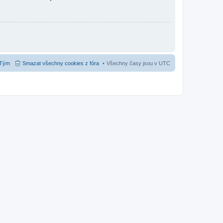
Tým
Smazat všechny cookies z fóra
Všechny časy jsou v
UTC