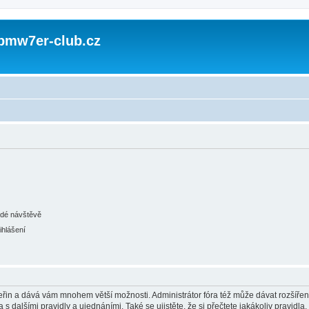
 bmw7er-club.cz
ždé návštěvě
ihlášení
 vteřin a dává vám mnohem větší možnosti. Administrátor fóra též může dávat rozšíře
 s dalšími pravidly a ujednáními. Také se ujistěte, že si přečtete jakákoliv pravidla, 