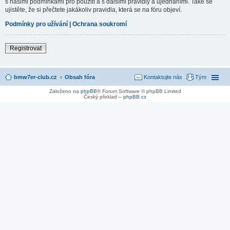
s našimi podmínkami pro použití a s dalšími pravidly a ujednáními. Také se
ujistěte, že si přečtete jakákoliv pravidla, která se na fóru objeví.
Podmínky pro užívání
|
Ochrana soukromí
Registrovat
bmw7er-club.cz
Obsah fóra
Kontaktujte nás
Tým
Založeno na
phpBB
® Forum Software © phpBB Limited
Český překlad –
phpBB.cz