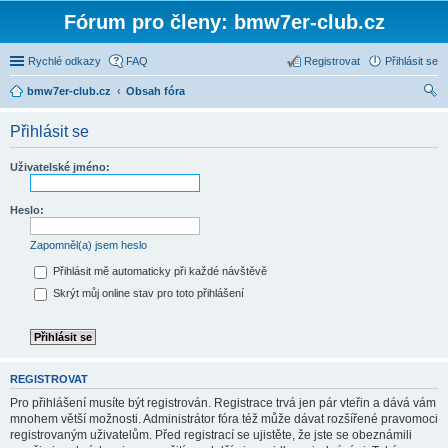
Fórum pro členy: bmw7er-club.cz
Rychlé odkazy
FAQ
Registrovat
Přihlásit se
bmw7er-club.cz
Obsah fóra
led
Přihlásit se
at
Uživatelské jméno:
Heslo:
Zapomněl(a) jsem heslo
Přihlásit mě automaticky při každé návštěvě
Skrýt můj online stav pro toto přihlášení
REGISTROVAT
Pro přihlášení musíte být registrován. Registrace trvá jen pár vteřin a dává vám
mnohem větší možnosti. Administrátor fóra též může dávat rozšířené pravomoci
registrovaným uživatelům. Před registrací se ujistěte, že jste se obeznámili