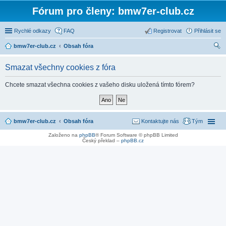
Fórum pro členy: bmw7er-club.cz
Rychlé odkazy
FAQ
Registrovat
Přihlásit se
bmw7er-club.cz
Obsah fóra
led
Smazat všechny cookies z fóra
at
Chcete smazat všechna cookies z vašeho disku uložená tímto fórem?
bmw7er-club.cz
Obsah fóra
Kontaktujte nás
Tým
Založeno na
phpBB
® Forum Software © phpBB Limited
Český překlad –
phpBB.cz