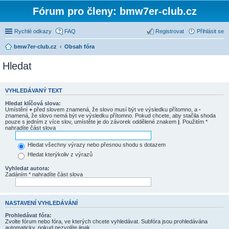
Fórum pro členy: bmw7er-club.cz
Rychlé odkazy
FAQ
Registrovat
Přihlásit se
bmw7er-club.cz
Obsah fóra
Hledat
VYHLEDÁVANÝ TEXT
Hledat klíčová slova:
Umístění
+
před slovem znamená, že slovo musí být ve výsledku přítomno, a
-
znamená, že slovo nemá být ve výsledku přítomno. Pokud chcete, aby stačila shoda
pouze s jedním z více slov, umístěte je do závorek oddělené znakem
|
. Použitím *
nahradíte část slova
Hledat všechny výrazy nebo přesnou shodu s dotazem
Hledat kterýkoliv z výrazů
Vyhledat autora:
Zadáním * nahradíte část slova
NASTAVENÍ VYHLEDÁVÁNÍ
Prohledávat fóra:
Zvolte fórum nebo fóra, ve kterých chcete vyhledávat. Subfóra jsou prohledávána
automaticky, pokud nezvolíte jinak.