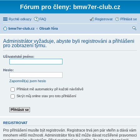
Fórum pro členy: bmw7er-club.cz
Rychlé odkazy
FAQ
Registrovat
Přihlásit se
bmw7er-club.cz
Obsah fóra
led
Administrátor vyžaduje, abyste byli registrováni a přihlášeni
at
pro zobrazení týmu.
Uživatelské jméno:
Heslo:
Zapomněl(a) jsem heslo
Přihlásit mě automaticky při každé návštěvě
Skrýt můj online stav pro toto přihlášení
REGISTROVAT
Pro přihlášení musíte být registrován. Registrace trvá jen pár vteřin a dává vám
mnohem větší možnosti. Administrátor fóra též může dávat rozšířené pravomoci