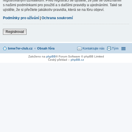
registrovaným uživatelům. Před registrací se ujistěte, že jste se obeznámili
s našimi podmínkami pro použití a s dalšími pravidly a ujednáními. Také se
ujistěte, že si přečtete jakákoliv pravidla, která se na fóru objeví.
Podmínky pro užívání
|
Ochrana soukromí
Registrovat
bmw7er-club.cz
Obsah fóra
Kontaktujte nás
Tým
Založeno na
phpBB
® Forum Software © phpBB Limited
Český překlad –
phpBB.cz