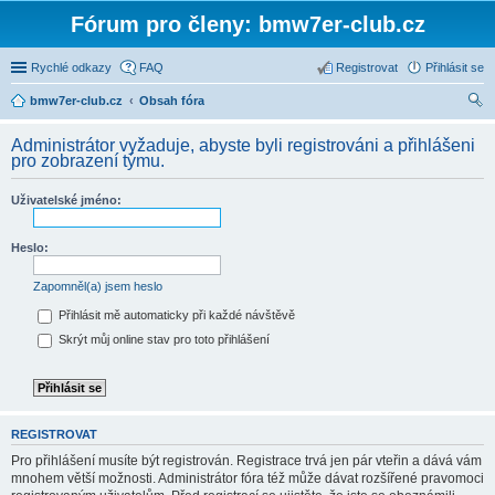
Fórum pro členy: bmw7er-club.cz
Rychlé odkazy
FAQ
Registrovat
Přihlásit se
bmw7er-club.cz
Obsah fóra
led
Administrátor vyžaduje, abyste byli registrováni a přihlášeni
at
pro zobrazení týmu.
Uživatelské jméno:
Heslo:
Zapomněl(a) jsem heslo
Přihlásit mě automaticky při každé návštěvě
Skrýt můj online stav pro toto přihlášení
REGISTROVAT
Pro přihlášení musíte být registrován. Registrace trvá jen pár vteřin a dává vám
mnohem větší možnosti. Administrátor fóra též může dávat rozšířené pravomoci