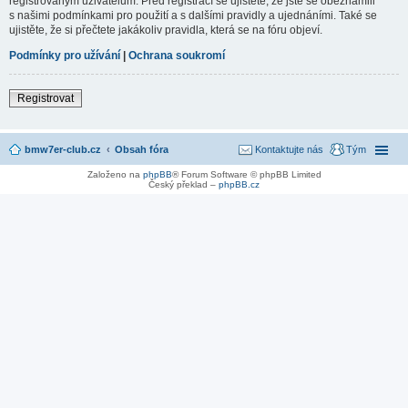
registrovaným uživatelům. Před registrací se ujistěte, že jste se obeznámili
s našimi podmínkami pro použití a s dalšími pravidly a ujednáními. Také se
ujistěte, že si přečtete jakákoliv pravidla, která se na fóru objeví.
Podmínky pro užívání
|
Ochrana soukromí
Registrovat
bmw7er-club.cz
Obsah fóra
Kontaktujte nás
Tým
Založeno na
phpBB
® Forum Software © phpBB Limited
Český překlad –
phpBB.cz