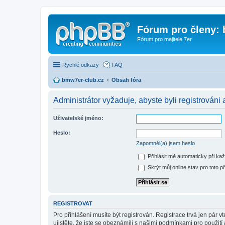
Fórum pro členy:
Fórum pro majitele 7er
Rychlé odkazy
FAQ
bmw7er-club.cz
Obsah fóra
Administrátor vyžaduje, abyste byli registrováni 
Uživatelské jméno:
Heslo:
Zapomněl(a) jsem heslo
Přihlásit mě automaticky při ka
Skrýt můj online stav pro toto př
REGISTROVAT
Pro přihlášení musíte být registrován. Registrace trvá jen pár
ujistěte, že jste se obeznámili s našimi podmínkami pro použití a