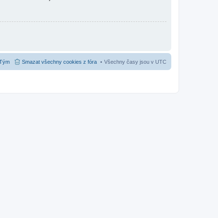
Tým
Smazat všechny cookies z fóra
Všechny časy jsou v
UTC