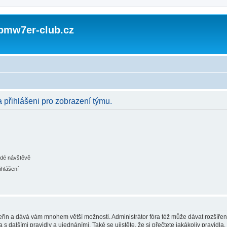
 bmw7er-club.cz
a přihlášeni pro zobrazení týmu.
ždé návštěvě
ihlášení
 vteřin a dává vám mnohem větší možnosti. Administrátor fóra též může dávat rozšíře
 s dalšími pravidly a ujednáními. Také se ujistěte, že si přečtete jakákoliv pravidla, 