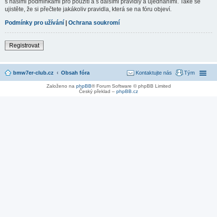
s našimi podmínkami pro použití a s dalšími pravidly a ujednáními. Také se
ujistěte, že si přečtete jakákoliv pravidla, která se na fóru objeví.
Podmínky pro užívání
|
Ochrana soukromí
Registrovat
bmw7er-club.cz
Obsah fóra
Kontaktujte nás
Tým
Založeno na
phpBB
® Forum Software © phpBB Limited
Český překlad –
phpBB.cz