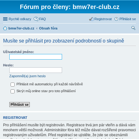
Fórum pro členy: bmw7er-club.cz
Rychlé odkazy
FAQ
Registrovat
Přihlásit se
bmw7er-club.cz
Obsah fóra
led
Musíte se přihlásit pro zobrazení podrobností o skupině
at
Uživatelské jméno:
Heslo:
Zapomněl(a) jsem heslo
Přihlásit mě automaticky při každé návštěvě
Skrýt můj online stav pro toto přihlášení
REGISTROVAT
Pro přihlášení musíte být registrován. Registrace trvá jen pár vteřin a dává vám
mnohem větší možnosti. Administrátor fóra též může dávat rozšířené pravomoci
registrovaným uživatelům. Před registrací se ujistěte, že jste se obeznámili