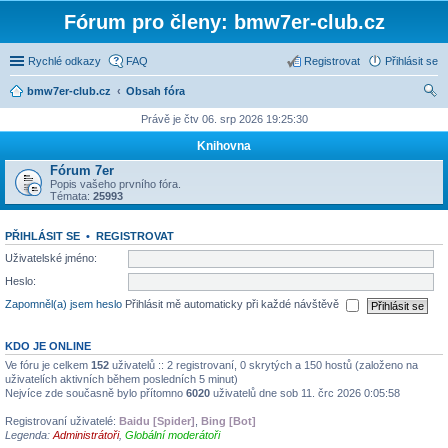
Fórum pro členy: bmw7er-club.cz
Rychlé odkazy
FAQ
Registrovat
Přihlásit se
bmw7er-club.cz
Obsah fóra
led
Právě je čtv 06. srp 2026 19:25:30
at
Knihovna
Fórum 7er
Popis vašeho prvního fóra.
Témata:
25993
PŘIHLÁSIT SE
•
REGISTROVAT
Uživatelské jméno:
Heslo:
Zapomněl(a) jsem heslo
Přihlásit mě automaticky při každé návštěvě
KDO JE ONLINE
Ve fóru je celkem
152
uživatelů :: 2 registrovaní, 0 skrytých a 150 hostů (založeno na
uživatelích aktivních během posledních 5 minut)
Nejvíce zde současně bylo přítomno
6020
uživatelů dne sob 11. črc 2026 0:05:58
Registrovaní uživatelé:
Baidu [Spider]
,
Bing [Bot]
Legenda:
Administrátoři
,
Globální moderátoři