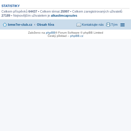
STATISTIKY
Celkem příspěvků
64437
• Celkem témat
25997
• Celkem zaregistrovaných uživatelů
27189
• Nejnovějším uživatelem je
alkaslimcapsules
bmw7er-club.cz
Obsah fóra
Kontaktujte nás
Tým
Založeno na
phpBB
® Forum Software © phpBB Limited
Český překlad –
phpBB.cz