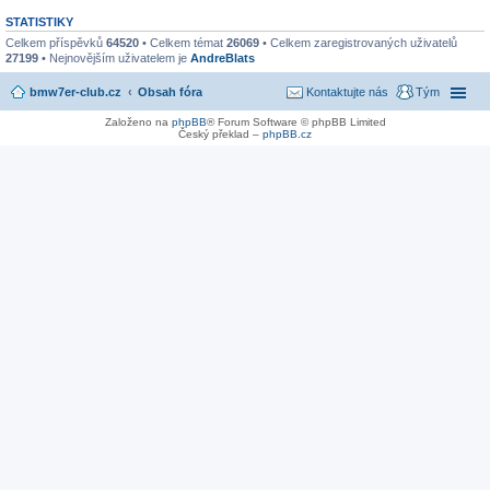
STATISTIKY
Celkem příspěvků
64520
• Celkem témat
26069
• Celkem zaregistrovaných uživatelů
27199
• Nejnovějším uživatelem je
AndreBlats
bmw7er-club.cz
Obsah fóra
Kontaktujte nás
Tým
Založeno na
phpBB
® Forum Software © phpBB Limited
Český překlad –
phpBB.cz