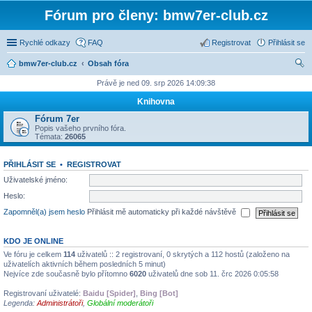
Fórum pro členy: bmw7er-club.cz
Rychlé odkazy
FAQ
Registrovat
Přihlásit se
bmw7er-club.cz
Obsah fóra
led
Právě je ned 09. srp 2026 14:09:38
at
Knihovna
Fórum 7er
Popis vašeho prvního fóra.
Témata:
26065
PŘIHLÁSIT SE
•
REGISTROVAT
Uživatelské jméno:
Heslo:
Zapomněl(a) jsem heslo
Přihlásit mě automaticky při každé návštěvě
KDO JE ONLINE
Ve fóru je celkem
114
uživatelů :: 2 registrovaní, 0 skrytých a 112 hostů (založeno na
uživatelích aktivních během posledních 5 minut)
Nejvíce zde současně bylo přítomno
6020
uživatelů dne sob 11. črc 2026 0:05:58
Registrovaní uživatelé:
Baidu [Spider]
,
Bing [Bot]
Legenda:
Administrátoři
,
Globální moderátoři