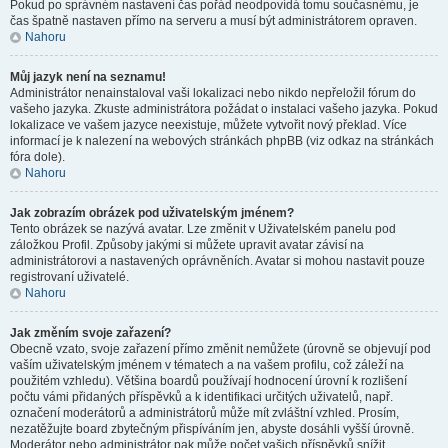
Pokud po správném nastavení čas pořád neodpovídá tomu současnému, je
čas špatně nastaven přímo na serveru a musí být administrátorem opraven.
Nahoru
Můj jazyk není na seznamu!
Administrátor nenainstaloval vaši lokalizaci nebo nikdo nepřeložil fórum do
vašeho jazyka. Zkuste administrátora požádat o instalaci vašeho jazyka. Pokud
lokalizace ve vašem jazyce neexistuje, můžete vytvořit nový překlad. Více
informací je k nalezení na webových stránkách phpBB (viz odkaz na stránkách
fóra dole).
Nahoru
Jak zobrazím obrázek pod uživatelským jménem?
Tento obrázek se nazývá avatar. Lze změnit v Uživatelském panelu pod
záložkou Profil. Způsoby jakými si můžete upravit avatar závisí na
administrátorovi a nastavených oprávněních. Avatar si mohou nastavit pouze
registrovaní uživatelé.
Nahoru
Jak změním svoje zařazení?
Obecně vzato, svoje zařazení přímo změnit nemůžete (úrovně se objevují pod
vaším uživatelským jménem v tématech a na vašem profilu, což záleží na
použitém vzhledu). Většina boardů používají hodnocení úrovní k rozlišení
počtu vámi přidaných příspěvků a k identifikaci určitých uživatelů, např.
označení moderátorů a administrátorů může mít zvláštní vzhled. Prosím,
nezatěžujte board zbytečným přispíváním jen, abyste dosáhli vyšší úrovně.
Moderátor nebo administrátor pak může počet vašich příspěvků snížit.