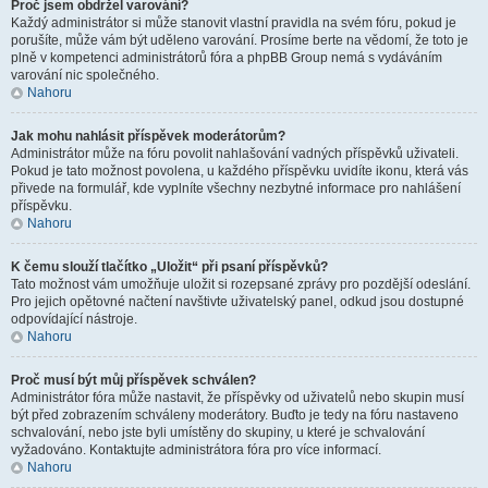
Proč jsem obdržel varování?
Každý administrátor si může stanovit vlastní pravidla na svém fóru, pokud je
porušíte, může vám být uděleno varování. Prosíme berte na vědomí, že toto je
plně v kompetenci administrátorů fóra a phpBB Group nemá s vydáváním
varování nic společného.
Nahoru
Jak mohu nahlásit příspěvek moderátorům?
Administrátor může na fóru povolit nahlašování vadných příspěvků uživateli.
Pokud je tato možnost povolena, u každého příspěvku uvidíte ikonu, která vás
přivede na formulář, kde vyplníte všechny nezbytné informace pro nahlášení
příspěvku.
Nahoru
K čemu slouží tlačítko „Uložit“ při psaní příspěvků?
Tato možnost vám umožňuje uložit si rozepsané zprávy pro pozdější odeslání.
Pro jejich opětovné načtení navštivte uživatelský panel, odkud jsou dostupné
odpovídající nástroje.
Nahoru
Proč musí být můj příspěvek schválen?
Administrátor fóra může nastavit, že příspěvky od uživatelů nebo skupin musí
být před zobrazením schváleny moderátory. Buďto je tedy na fóru nastaveno
schvalování, nebo jste byli umístěny do skupiny, u které je schvalování
vyžadováno. Kontaktujte administrátora fóra pro více informací.
Nahoru