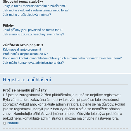
Sledování témat a záložky
Jaký je rozdíl mezi sledováním a záložkami?
Jak mohu sledovat zvolená témata nebo fóra?
Jak mohu zrušit sledování témat?
Přílohy
Jaké přílohy jsou povolené na tomto fóru?
Jak si mohu zobrazit všechny své přílohy?
Záležitosti okolo phpBB 3
Kdo napsal tento program?
Proč není k dispozici funkce X?
Koho mám kontaktovat ohledně obtěžujících e-mailů nebo právních záležitostí fóra?
Jak můžu kontaktovat administrátora fóra?
Registrace a přihlášení
Proč se nemohu přihlásit?
Už jste se zaregistrovali? Před přihlášením je nutné se nejdříve registrovat.
Byla vám na fóru zakázána činnost (v takovém případě se tato skutečnost
zobrazí)? Pokud ano, kontaktujte administrátora a ptejte se na důvody. Pokud
jste se registrovali, nebyli jste z fóra vyloučeni a stále se nemůžete přihlásit,
znovu zkontrolujte přihlašovací jméno a heslo. Obvykle toto bývá problém a
pokud není, kontaktujte administrátora, možná má chybné nastavení fóra.
Nahoru