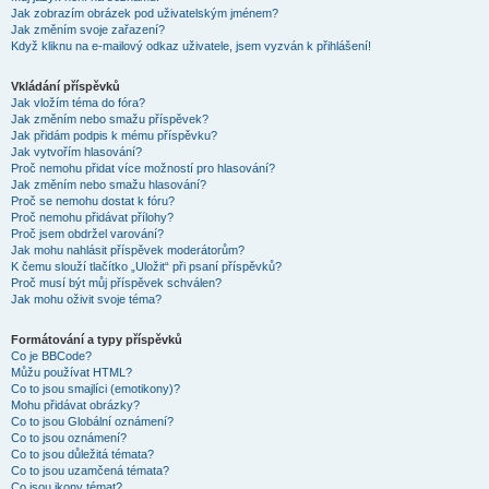
Jak zobrazím obrázek pod uživatelským jménem?
Jak změním svoje zařazení?
Když kliknu na e-mailový odkaz uživatele, jsem vyzván k přihlášení!
Vkládání příspěvků
Jak vložím téma do fóra?
Jak změním nebo smažu příspěvek?
Jak přidám podpis k mému příspěvku?
Jak vytvořím hlasování?
Proč nemohu přidat více možností pro hlasování?
Jak změním nebo smažu hlasování?
Proč se nemohu dostat k fóru?
Proč nemohu přidávat přílohy?
Proč jsem obdržel varování?
Jak mohu nahlásit příspěvek moderátorům?
K čemu slouží tlačítko „Uložit“ při psaní příspěvků?
Proč musí být můj příspěvek schválen?
Jak mohu oživit svoje téma?
Formátování a typy příspěvků
Co je BBCode?
Můžu používat HTML?
Co to jsou smajlíci (emotikony)?
Mohu přidávat obrázky?
Co to jsou Globální oznámení?
Co to jsou oznámení?
Co to jsou důležitá témata?
Co to jsou uzamčená témata?
Co jsou ikony témat?