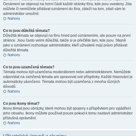
Oznámení se objevují na horní části každé stránky fóra, kde jsou uvedeny. Zda
můžete či nemůžete přidávat oznámení do fóra, záleží na tom, zdali vám to
administrátor umožnil.
Nahoru
Co to jsou důležitá témata?
Důležitá témata se objevují na fóru hned pod oznámeními, ale pouze na první
stránce. Jsou často velmi důležitá, takže si je přečtěte tam, kde jsou. Stejně
jako u oznámení rozhoduje administrátor, kteří uživatelé mají právo přidávat
důležitá témata.
Nahoru
Co to jsou uzamčená témata?
Témata mohou být uzamčena moderátorem nebo administrátorem. Nemůžete
odpovídat na zamčená témata ani upravovat své příspěvky. Každé hlasování je
automaticky ukončeno. Témata mohou být uzamčena z mnoha různých
důvodů.
Nahoru
Co jsou ikony témat?
Ikony témat jsou obrázky, které mohou být spojeny s příspěvkem pro vyjádření
jeho obsahu. Ikony můžete používat pouze pokud k tomu nastavil administrátor
příslušná oprávnění.
Nahoru