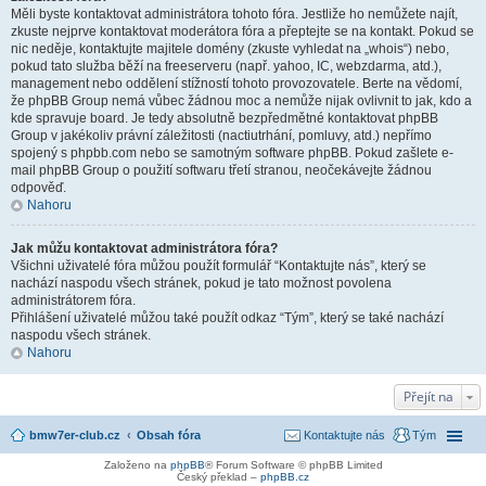
Měli byste kontaktovat administrátora tohoto fóra. Jestliže ho nemůžete najít,
zkuste nejprve kontaktovat moderátora fóra a přeptejte se na kontakt. Pokud se
nic neděje, kontaktujte majitele domény (zkuste vyhledat na „whois“) nebo,
pokud tato služba běží na freeserveru (např. yahoo, IC, webzdarma, atd.),
management nebo oddělení stížností tohoto provozovatele. Berte na vědomí,
že phpBB Group nemá vůbec žádnou moc a nemůže nijak ovlivnit to jak, kdo a
kde spravuje board. Je tedy absolutně bezpředmětné kontaktovat phpBB
Group v jakékoliv právní záležitosti (nactiutrhání, pomluvy, atd.) nepřímo
spojený s phpbb.com nebo se samotným software phpBB. Pokud zašlete e-
mail phpBB Group o použití softwaru třetí stranou, neočekávejte žádnou
odpověď.
Nahoru
Jak můžu kontaktovat administrátora fóra?
Všichni uživatelé fóra můžou použít formulář “Kontaktujte nás”, který se
nachází naspodu všech stránek, pokud je tato možnost povolena
administrátorem fóra.
Přihlášení uživatelé můžou také použít odkaz “Tým”, který se také nachází
naspodu všech stránek.
Nahoru
Přejít na
bmw7er-club.cz
Obsah fóra
Kontaktujte nás
Tým
Založeno na
phpBB
® Forum Software © phpBB Limited
Český překlad –
phpBB.cz