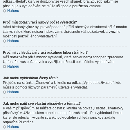
odkaz „Hledat“, který je dostupný ze všech stránek fóra. Způsob, jakým se
přistupuje k vyhledávání se může lišit podle použitého vzhledu.
Nahoru
Proč můj dotaz vrací nulový počet výsledků?
Vámi hledaný výraz byl pravděpodobně příliš obecný a obsahoval příliš mnoho
častých slov, které nejsou indexovány. Upřesněte váš požadavek a využijte
možností pokročilého vyhledávání.
Nahoru
Proč mi vyhledávání vrací prázdnou bílou stránku!?
Váš dotaz vrátil příliš mnoho výsledků, které server nebyl schopen zpracovat.
Upřesněte váš požadavek a využijte možností pokročilého vyhledávání.
Nahoru
Jak mohu vyhledávat členy fóra?
Přejděte na stránku „Členové“ a klikněte na odkaz „Vyhledat uživatele“, kde
můžete pomocí různých parametrů uživatele vyhledat.
Nahoru
Jak mohu najít své vlastní příspěvky a témata?
K vašim příspěvkům se můžete dostat kliknutím na odkaz „Hledat uživatelovy
příspěvky“ v Uživatelském panelu, nebo přes váš profil. Pro vyhledání témat,
které jste odeslali, využijte stránku pokročilého vyhledávání, kde zadáte
odpovídající kritéria.
Nahoru