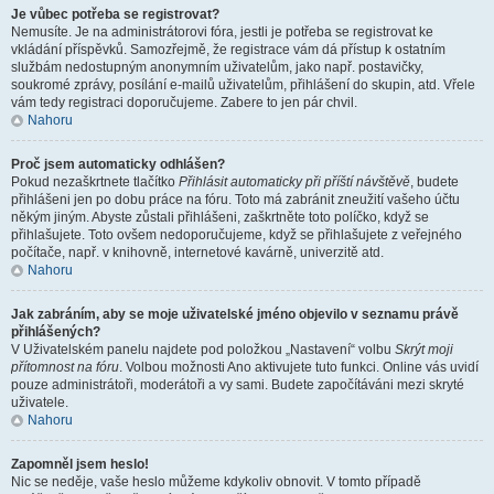
Je vůbec potřeba se registrovat?
Nemusíte. Je na administrátorovi fóra, jestli je potřeba se registrovat ke
vkládání příspěvků. Samozřejmě, že registrace vám dá přístup k ostatním
službám nedostupným anonymním uživatelům, jako např. postavičky,
soukromé zprávy, posílání e-mailů uživatelům, přihlášení do skupin, atd. Vřele
vám tedy registraci doporučujeme. Zabere to jen pár chvil.
Nahoru
Proč jsem automaticky odhlášen?
Pokud nezaškrtnete tlačítko
Přihlásit automaticky při příští návštěvě
, budete
přihlášeni jen po dobu práce na fóru. Toto má zabránit zneužití vašeho účtu
někým jiným. Abyste zůstali přihlášeni, zaškrtněte toto políčko, když se
přihlašujete. Toto ovšem nedoporučujeme, když se přihlašujete z veřejného
počítače, např. v knihovně, internetové kavárně, univerzitě atd.
Nahoru
Jak zabráním, aby se moje uživatelské jméno objevilo v seznamu právě
přihlášených?
V Uživatelském panelu najdete pod položkou „Nastavení“ volbu
Skrýt moji
přítomnost na fóru
. Volbou možnosti
Ano
aktivujete tuto funkci. Online vás uvidí
pouze administrátoři, moderátoři a vy sami. Budete započítáváni mezi skryté
uživatele.
Nahoru
Zapomněl jsem heslo!
Nic se neděje, vaše heslo můžeme kdykoliv obnovit. V tomto případě