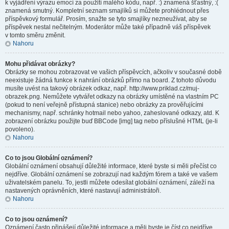
k vyjádření výrazu emocí za použití malého kódu, např. :) znamená šťastný, :(
znamená smutný. Kompletní seznam smajlíků si můžete prohlédnout přes
příspěvkový formulář. Prosím, snažte se tyto smajlíky nezneužívat, aby se
příspěvek nestal nečitelným. Moderátor může také případně váš příspěvek
v tomto směru změnit.
Nahoru
Mohu přidávat obrázky?
Obrázky se mohou zobrazovat ve vašich příspěvcích, ačkoliv v současné době
neexistuje žádná funkce k nahrání obrázků přímo na board. Z tohoto důvodu
musíte uvést na takový obrázek odkaz, např. http://www.priklad.cz/muj-
obrazek.png. Nemůžete vytvářet odkazy na obrázky umístěné na vlastním PC
(pokud to není veřejně přístupná stanice) nebo obrázky za prověřujícími
mechanismy, např. schránky hotmail nebo yahoo, zaheslované odkazy, atd. K
zobrazení obrázku použijte buď BBCode [img] tag nebo příslušné HTML (je-li
povoleno).
Nahoru
Co to jsou Globální oznámení?
Globální oznámení obsahují důležité informace, které byste si měli přečíst co
nejdříve. Globální oznámení se zobrazují nad každým fórem a také ve vašem
uživatelském panelu. To, jestli můžete odesílat globální oznámení, záleží na
nastavených oprávněních, které nastavují administrátoři.
Nahoru
Co to jsou oznámení?
Oznámení často přinášejí důležité informace a měli byste je číst co nejdříve.