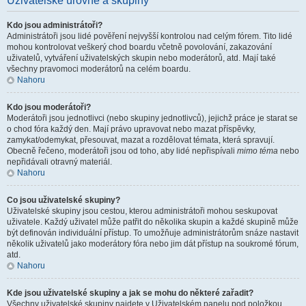
Uživatelské úrovně a skupiny
Kdo jsou administrátoři?
Administrátoři jsou lidé pověření nejvyšší kontrolou nad celým fórem. Tito lidé
mohou kontrolovat veškerý chod boardu včetně povolování, zakazování
uživatelů, vytváření uživatelských skupin nebo moderátorů, atd. Mají také
všechny pravomoci moderátorů na celém boardu.
Nahoru
Kdo jsou moderátoři?
Moderátoři jsou jednotlivci (nebo skupiny jednotlivců), jejichž práce je starat se
o chod fóra každý den. Mají právo upravovat nebo mazat příspěvky,
zamykat/odemykat, přesouvat, mazat a rozdělovat témata, která spravují.
Obecně řečeno, moderátoři jsou od toho, aby lidé nepřispívali
mimo téma
nebo
nepřidávali otravný materiál.
Nahoru
Co jsou uživatelské skupiny?
Uživatelské skupiny jsou cestou, kterou administrátoři mohou seskupovat
uživatele. Každý uživatel může patřit do několika skupin a každé skupině může
být definován individuální přístup. To umožňuje administrátorům snáze nastavit
několik uživatelů jako moderátory fóra nebo jim dát přístup na soukromé fórum,
atd.
Nahoru
Kde jsou uživatelské skupiny a jak se mohu do některé zařadit?
Všechny uživatelské skupiny najdete v Uživatelském panelu pod položkou