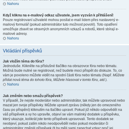
Nahoru
Když kliknu na e-mailový odkaz uživatele, jsem vyzván k přihlášení!
Pouze registrovaní uživatelé mohou posílat e-mail lidem přes nastavený e-
mailový formulář (pokud administrátor tuto možnost povolil). Toto opatření
umožňuje zbavit se otravných anonymních vzkazů a robotů, které sbírají e-
mailové adresy.
Nahoru
Vkládání příspěvků
Jak vložím téma do fóra?
Jednoduše. Klikněte na příslušné tlačítko na obrazovce fóra nebo tématu.
Možná bude nutné se registrovat, než budete moci přispět do diskuze. To, co
vám je povoleno můžete vidět na spodní části fóra nebo tématu (Např.
Můžete
přidat nová téma do tohoto fóra, Můžete hlasovat v tomto fóru, atd.
).
Nahoru
Jak změním nebo smažu příspěvek?
V případě, že nejste moderátor nebo administrátor, tak můžete upravovat nebo
mazat jen svoje příspěvky. Můžete upravit zprávu (někdy jen do omezeného
času po přispění) kliknutím na tlačítko
upravit
. Pokud již někdo odpověděl na
váš příspěvek a vy ho upravíte, objeví se vám malinký dodatek u příspěvku,
který ukazuje, kolikrát jste tento příspěvek upravovali. Tento dodatek se
neobjeví, pokud zatím nikdo neodpověděl nebo pokud moderátor či
administrátor změnili příspěvek (ti by měli sami zanechat vzkaz proč jej