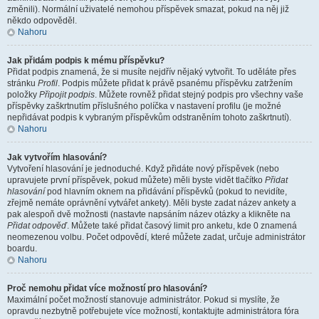
změnili). Normální uživatelé nemohou příspěvek smazat, pokud na něj již
někdo odpověděl.
Nahoru
Jak přidám podpis k mému příspěvku?
Přidat podpis znamená, že si musíte nejdřív nějaký vytvořit. To uděláte přes
stránku
Profil
. Podpis můžete přidat k právě psanému příspěvku zatržením
položky
Připojit podpis
. Můžete rovněž přidat stejný podpis pro všechny vaše
příspěvky zaškrtnutím příslušného políčka v nastavení profilu (je možné
nepřidávat podpis k vybraným příspěvkům odstraněním tohoto zaškrtnutí).
Nahoru
Jak vytvořím hlasování?
Vytvoření hlasování je jednoduché. Když přidáte nový příspěvek (nebo
upravujete první příspěvek, pokud můžete) měli byste vidět tlačítko
Přidat
hlasování
pod hlavním oknem na přidávání příspěvků (pokud to nevidíte,
zřejmě nemáte oprávnění vytvářet ankety). Měli byste zadat název ankety a
pak alespoň dvě možnosti (nastavte napsáním název otázky a klikněte na
Přidat odpověď
. Můžete také přidat časový limit pro anketu, kde 0 znamená
neomezenou volbu. Počet odpovědí, které můžete zadat, určuje administrátor
boardu.
Nahoru
Proč nemohu přidat více možností pro hlasování?
Maximální počet možností stanovuje administrátor. Pokud si myslíte, že
opravdu nezbytně potřebujete více možností, kontaktujte administrátora fóra