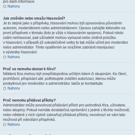
pro další informace.
Nahoru
Jak změním nebo smažu hlasování?
Je to stejné jako s příspěvky, hlasování mohou být upravována původním
autorem, moderátorem nebo administrátorem. Úpravu zahájíte kliknutím na
první příspěvek v tématu (toto je vždy s hlasováním spojeno). Pokud nikdo
zatím nehlasoval, pak uživatelé mohou vymazat nebo změnit položku
v hlasování, v případě již uskutečněné volby to tak může učinit jen moderátor
nebo administrátor. Tímto opatřením se snažíme zabránit manipulaci
s výsledky hlasování.
Nahoru
Proč se nemohu dostat k fóru?
Některá fóra mohou být znepřístupněna určitým lidem či skupinám. Ke čtení,
prohlížení, přispívání atd. potřebujete zvláštní autorizaci, kterou může
poskytnout jen moderátor a administrátor, takže je kontaktujte.
Nahoru
Proč nemohu přidávat přílohy?
Administrátor může povolovat přidávání příloh pro jednotlivá fóra, uživatele,
nebo skupiny. Pokud nemáte dostatečná oprávnění z jedné z těchto možností,
nebo některé z nich úplně zabraňují přidávat přílohy, nezobrazí se vám tato
možnost při odesílání příspěvků.
Nahoru