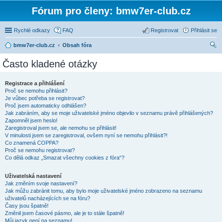
Fórum pro členy: bmw7er-club.cz
Rychlé odkazy
FAQ
Registrovat
Přihlásit se
bmw7er-club.cz
Obsah fóra
led
Často kladené otázky
at
Registrace a přihlášení
Proč se nemohu přihlásit?
Je vůbec potřeba se registrovat?
Proč jsem automaticky odhlášen?
Jak zabráním, aby se moje uživatelské jméno objevilo v seznamu právě přihlášených?
Zapomněl jsem heslo!
Zaregistroval jsem se, ale nemohu se přihlásit!
V minulosti jsem se zaregistroval, ovšem nyní se nemohu přihlásit?!
Co znamená COPPA?
Proč se nemohu registrovat?
Co dělá odkaz „Smazat všechny cookies z fóra“?
Uživatelská nastavení
Jak změním svoje nastavení?
Jak můžu zabránit tomu, aby bylo moje uživatelské jméno zobrazeno na seznamu
uživatelů nacházejících se na fóru?
Časy jsou špatně!
Změnil jsem časové pásmo, ale je to stále špatně!
Můj jazyk není na seznamu!