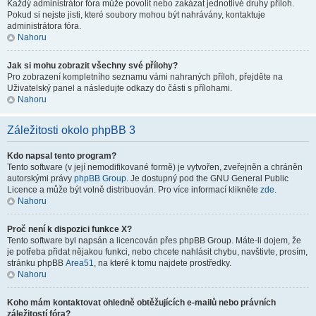
Každý administrátor fóra může povolit nebo zakázat jednotlivé druhy příloh.
Pokud si nejste jisti, které soubory mohou být nahrávány, kontaktuje
administrátora fóra.
Nahoru
Jak si mohu zobrazit všechny své přílohy?
Pro zobrazení kompletního seznamu vámi nahraných příloh, přejděte na
Uživatelský panel a následujte odkazy do části s přílohami.
Nahoru
Záležitosti okolo phpBB 3
Kdo napsal tento program?
Tento software (v její nemodifikované formě) je vytvořen, zveřejněn a chráněn
autorskými právy
phpBB Group
. Je dostupný pod the GNU General Public
Licence a může být volně distribuován. Pro více informací klikněte
zde
.
Nahoru
Proč není k dispozici funkce X?
Tento software byl napsán a licencován přes phpBB Group. Máte-li dojem, že
je potřeba přidat nějakou funkci, nebo chcete nahlásit chybu, navštivte, prosím,
stránku phpBB
Area51
, na které k tomu najdete prostředky.
Nahoru
Koho mám kontaktovat ohledně obtěžujících e-mailů nebo právních
záležitostí fóra?