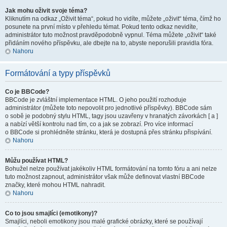
Jak mohu oživit svoje téma?
Kliknutím na odkaz „Oživit téma“, pokud ho vidíte, můžete „oživit“ téma, čímž ho
posunete na první místo v přehledu témat. Pokud tento odkaz nevidíte,
administrátor tuto možnost pravděpodobně vypnul. Téma můžete „oživit“ také
přidáním nového příspěvku, ale dbejte na to, abyste neporušili pravidla fóra.
Nahoru
Formátování a typy příspěvků
Co je BBCode?
BBCode je zvláštní implementace HTML. O jeho použití rozhoduje
administrátor (můžete toto nepovolit pro jednotlivé příspěvky). BBCode sám
o sobě je podobný stylu HTML, tagy jsou uzavřeny v hranatých závorkách [ a ]
a nabízí větší kontrolu nad tím, co a jak se zobrazí. Pro více informací
o BBCode si prohlédněte stránku, která je dostupná přes stránku přispívání.
Nahoru
Můžu používat HTML?
Bohužel nelze používat jakékoliv HTML formátování na tomto fóru a ani nelze
tuto možnost zapnout, administrátor však může definovat vlastní BBCode
značky, které mohou HTML nahradit.
Nahoru
Co to jsou smajlíci (emotikony)?
Smajlíci, neboli emotikony jsou malé grafické obrázky, které se používají