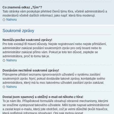
Co znamená odkaz „Tým“?
Tato stránka vám poskytuje přehled členů týmu fóra, včetně administrátorů a
moderátorů včetně dalších informací, jako např. která fóra moderují.
Nahoru
Soukromé zprávy
Nemůžu posílat soukromé zprávy!
Pro toto existují tři hlavní důvody. Nejste registrovaní nebo nejste přihlášení,
administrátor zakázal posílání soukromých zpráv pro celý board nebo to
administrátor zakázal přímo vám. Pokud je toto ten důvod, zeptejte se
administrátora, proč to tomu tak je.
Nahoru
Dostávám nechtěné soukromé zprávy!
Plánujeme přidání seznamu ignorovaných uživatelů v systému zasílání
soukromých zpráv. Nyní, pokud dostáváte takové zprávy, kontaktujte svého
administrátora, který má tu moc takovému uživateli zasílání zpráv zakázat.
Nahoru
Dostal jsem spamový a obtížný e-mail od někoho z fóra!
To je nám líto. Příspěvkové formuláře obsahují obranné mechanismy, kterými
se snažíme vystopovat takového uživatele. Měli byste napsat administrátorovi
a zaslat kopii e-mailu, který jste obdrželi, což je velmi důležité (kvůli hlavičce,
která potřebné informace obsahuje). Oni pak mohou konat.