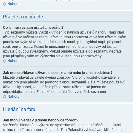
Nahoru
Přátelé a nepřátelé
Co je můj seznam přátel a nepřátel?
Tyto seznamy můžete využít k utřídění ostatních uživatelů na fóru. Například
uživatelé ve vašem seznamu přátel budou zobrazeni ve vašem uživatelském
panelu se svým stavem a budete z nich moci rychle vybírat např. při psaní
soukromých zpráv. Pokud to umožňuje vzhled fóra, příspěvky od těchto
uživatelů budou zvýrazněny. Pokud přidáte uživatele do seznamu nepřátel,
jeho příspěvky vám ve výchozím stavu nebudou zobrazovány.
Nahoru
Jak mohu přidávat uživatele do seznamů nebo je z nich odebírat?
Můžete přidávat uživatele dvěma způsoby. V profilu každého uživatele je
odkaz pro jeho přidání do jednoho z obou seznamů. Dále můžete použít svůj
uživatelský panel, kde můžete přímo zadat uživatelská jména do
odpovídajícího pole. Zde také odebíráte členy z vašich seznamů.
Nahoru
Hledání na fóru
Jak mohu hledat v jednom nebo více fórech?
Vloženém hledaného výrazu do vyhledávacího pole umístěného na titulní
stránce, na fórech nebo v tématech. Pro Pokročilé vyhledávání klikněte na