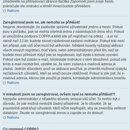
zmáčkněte na přihlašovací stránce tlačítko
Zapomněl jsem svoje heslo
,
pokračujte dle instrukcí a téměř ihned budete přihlášeni.
Nahoru
Zaregistroval jsem se, ale nemohu se přihlásit!
Nejprve zkontrolujte, že zadáváte správné uživatelské jméno a heslo. Pokud
jsou v pořádku, pak se mohla odehrát jedna z následujících dvou věcí. Pokud
je umožněna podpora COPPA a klikli jste při registraci na odkaz
…a je mi
méně než 13 let
, budete muset následovat zaslané instrukce. Pokud toto není
ten případ, pak váš účet musí být aktivován. Některé boardy vyžadují aktivaci
všech nových registrací, buď Vámi, nebo administrátorem před tím, než se
budete moci přihlásit. Když jste se registrovali, byli byste k tomuto vyzváni.
Pokud vám byl zaslán e-mail, následujte instrukce v něm obsažené, pokud jste
tento e-mail neobdrželi, ujistěte se, že vámi zadaná e-mailová adresa je
platná. Jedním důvodem, proč se aktivace používá, je zmenšit možnost výskytu
nežádoucích
uživatelů, kteří se snaží pouze obtěžovat. Pokud si jste jisti, že e-
mailová adresa, kterou jste použili je platná, kontaktujte administrátora boardu.
Nahoru
V minulosti jsem se zaregistroval, ovšem nyní se nemohu přihlásit?!
Nejspíše administrátor z nějakého důvodu smazal váš účet. To mohlo být z
důvodu, že jste možná nevložili žádný příspěvek. Je to obvyklé, že se
pravidelně odstraňují uživatelé, kteří ničím nepřispěli, aby se zmenšila velikost
databáze. Zkuste se zaregistrovat znovu a zapojte se do diskuzí.
Nahoru
Co znamená COPPA?