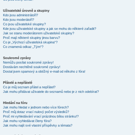
Uživatelské úrovně a skupiny
Kdo jsou administrátoři?
Kdo jsou moderátoři?
Co jsou uživatelské skupiny?
Kde jsou uživatelské skupiny a jak se mohu do některé zařadit?
Jak se stanu moderátorem uživatelské skupiny?
Proč mají některé skupiny jinou barvu?
Co je „Výchozí uživatelská skupina“?
Co znamená odkaz „Tým“?
Soukromé zprávy
Nemůžu posílat soukromé zprávy!
Dostávám nechtěné soukromé zprávy!
Dostal jsem spamový a obtížný e-mail od někoho z fóra!
Přátelé a nepřátelé
Co je můj seznam přátel a nepřátel?
Jak mohu přidávat uživatele do seznamů nebo je z nich odebírat?
Hledání na fóru
Jak mohu hledat v jednom nebo více fórech?
Proč můj dotaz vrací nulový počet výsledků?
Proč mi vyhledávání vrací prázdnou bílou stránku!?
Jak mohu vyhledávat členy fóra?
Jak mohu najít své vlastní příspěvky a témata?