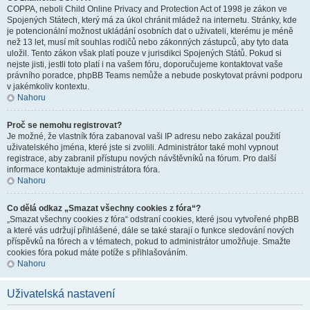
COPPA, neboli Child Online Privacy and Protection Act of 1998 je zákon ve
Spojených Státech, který má za úkol chránit mládež na internetu. Stránky, kde
je potencionální možnost ukládání osobních dat o uživateli, kterému je méně
než 13 let, musí mít souhlas rodičů nebo zákonných zástupců, aby tyto data
uložil. Tento zákon však platí pouze v jurisdikci Spojených Států. Pokud si
nejste jisti, jestli toto platí i na vašem fóru, doporučujeme kontaktovat vaše
právního poradce, phpBB Teams nemůže a nebude poskytovat právni podporu
v jakémkoliv kontextu.
Nahoru
Proč se nemohu registrovat?
Je možné, že vlastník fóra zabanoval vaši IP adresu nebo zakázal použití
uživatelského jména, které jste si zvolili. Administrátor také mohl vypnout
registrace, aby zabranil přístupu nových návštěvníků na fórum. Pro další
informace kontaktuje administrátora fóra.
Nahoru
Co dělá odkaz „Smazat všechny cookies z fóra“?
„Smazat všechny cookies z fóra“ odstraní cookies, které jsou vytvořené phpBB
a které vás udržují přihlášené, dále se také starají o funkce sledování nových
příspěvků na fórech a v tématech, pokud to administrátor umožňuje. Smažte
cookies fóra pokud máte potíže s přihlašováním.
Nahoru
Uživatelská nastavení