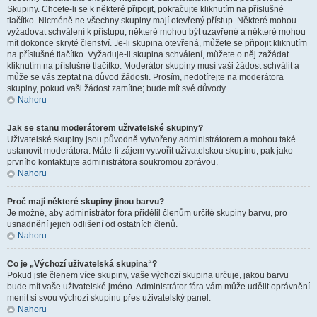
Skupiny. Chcete-li se k některé připojit, pokračujte kliknutím na příslušné
tlačítko. Nicméně ne všechny skupiny mají otevřený přístup. Některé mohou
vyžadovat schválení k přístupu, některé mohou být uzavřené a některé mohou
mít dokonce skryté členství. Je-li skupina otevřená, můžete se připojit kliknutím
na příslušné tlačítko. Vyžaduje-li skupina schválení, můžete o něj zažádat
kliknutím na příslušné tlačítko. Moderátor skupiny musí vaši žádost schválit a
může se vás zeptat na důvod žádosti. Prosím, nedotírejte na moderátora
skupiny, pokud vaši žádost zamítne; bude mít své důvody.
Nahoru
Jak se stanu moderátorem uživatelské skupiny?
Uživatelské skupiny jsou původně vytvořeny administrátorem a mohou také
ustanovit moderátora. Máte-li zájem vytvořit uživatelskou skupinu, pak jako
prvního kontaktujte administrátora soukromou zprávou.
Nahoru
Proč mají některé skupiny jinou barvu?
Je možné, aby administrátor fóra přidělil členům určité skupiny barvu, pro
usnadnění jejich odlišení od ostatních členů.
Nahoru
Co je „Výchozí uživatelská skupina“?
Pokud jste členem více skupiny, vaše výchozí skupina určuje, jakou barvu
bude mít vaše uživatelské jméno. Administrátor fóra vám může udělit oprávnění
menit si svou výchozí skupinu přes uživatelský panel.
Nahoru