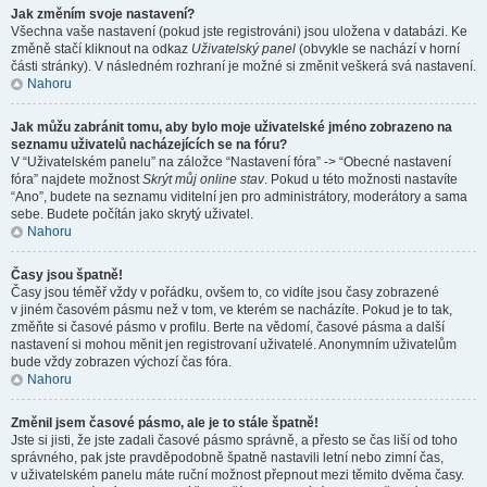
Jak změním svoje nastavení?
Všechna vaše nastavení (pokud jste registrováni) jsou uložena v databázi. Ke
změně stačí kliknout na odkaz
Uživatelský panel
(obvykle se nachází v horní
části stránky). V následném rozhraní je možné si změnit veškerá svá nastavení.
Nahoru
Jak můžu zabránit tomu, aby bylo moje uživatelské jméno zobrazeno na
seznamu uživatelů nacházejících se na fóru?
V “Uživatelském panelu” na záložce “Nastavení fóra” -> “Obecné nastavení
fóra” najdete možnost
Skrýt můj online stav
. Pokud u této možnosti nastavíte
“Ano”, budete na seznamu viditelní jen pro administrátory, moderátory a sama
sebe. Budete počítán jako skrytý uživatel.
Nahoru
Časy jsou špatně!
Časy jsou téměř vždy v pořádku, ovšem to, co vidíte jsou časy zobrazené
v jiném časovém pásmu než v tom, ve kterém se nacházíte. Pokud je to tak,
změňte si časové pásmo v profilu. Berte na vědomí, časové pásma a další
nastavení si mohou měnit jen registrovaní uživatelé. Anonymním uživatelům
bude vždy zobrazen výchozí čas fóra.
Nahoru
Změnil jsem časové pásmo, ale je to stále špatně!
Jste si jisti, že jste zadali časové pásmo správně, a přesto se čas liší od toho
správného, pak jste pravděpodobně špatně nastavili letní nebo zimní čas,
v uživatelském panelu máte ruční možnost přepnout mezi těmito dvěma časy.